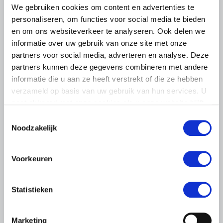
We gebruiken cookies om content en advertenties te
personaliseren, om functies voor social media te bieden
en om ons websiteverkeer te analyseren. Ook delen we
informatie over uw gebruik van onze site met onze
partners voor social media, adverteren en analyse. Deze
partners kunnen deze gegevens combineren met andere
informatie die u aan ze heeft verstrekt of die ze hebben
verzameld op basis van uw gebruik van hun services. U
gaat akkoord met onze cookies als u onze website blijft
LTO LOBBY
gebruiken.
Toestemmingsselectie
Noodzakelijk
9 JULI 2026
Bijna 1.500 boeren en tuinders in
gesprek over stikstofplannen
Voorkeuren
kabinet: zorgen groot, strijdlust
onverminderd
Statistieken
LTO organiseerde vijf grote regiobijeenkomsten over de
stikstofaanpak van het kabinet. Ongeveer 1.500 LTO-
leden bezochten de bijeenkomsten om vragen te stellen,
Marketing