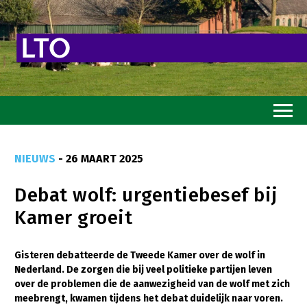
Home
NIEUWS
- 26 MAART 2025
Toekomstvisie
Debat wolf: urgentiebesef bij
Goed eten
Kamer groeit
Mooi groen
Sterk ondernemerschap
Gisteren debatteerde de Tweede Kamer over de wolf in
Nederland. De zorgen die bij veel politieke partijen leven
Transitiepaden
over de problemen die de aanwezigheid van de wolf met zich
meebrengt, kwamen tijdens het debat duidelijk naar voren.
Thema’s