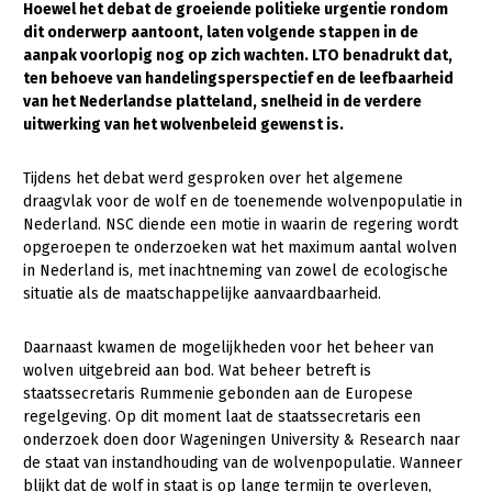
Hoewel het debat de groeiende politieke urgentie rondom
dit onderwerp aantoont, laten volgende stappen in de
Gezonde planten
aanpak voorlopig nog op zich wachten. LTO benadrukt dat,
Gezonde dieren
ten behoeve van handelingsperspectief en de leefbaarheid
van het Nederlandse platteland, snelheid in de verdere
Natuur, klimaat en energie
uitwerking van het wolvenbeleid gewenst is.
Bodem en water
Tijdens het debat werd gesproken over het algemene
Platteland en omgeving
draagvlak voor de wolf en de toenemende wolvenpopulatie in
Nederland. NSC diende een motie in waarin de regering wordt
Mens, ondernemerschap en onderwijs
opgeroepen te onderzoeken wat het maximum aantal wolven
in Nederland is, met inachtneming van zowel de ecologische
Internationaal
situatie als de maatschappelijke aanvaardbaarheid.
Sectoren
Daarnaast kwamen de mogelijkheden voor het beheer van
Dier
wolven uitgebreid aan bod. Wat beheer betreft is
staatssecretaris Rummenie gebonden aan de Europese
Plant
Biologische Landbouw
regelgeving. Op dit moment laat de staatssecretaris een
onderzoek doen door Wageningen University & Research naar
Multifunctionele landbouw
Geitenhouderij
Akkerbouw
de staat van instandhouding van de wolvenpopulatie. Wanneer
Kalverhouderij
Biologische Landbouw
Multifunctioneel
blijkt dat de wolf in staat is op lange termijn te overleven,