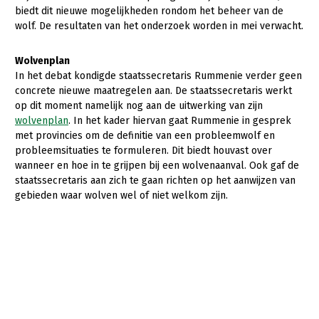
Onderwerpen
biedt dit nieuwe mogelijkheden rondom het beheer van de
Konijnenhouderij
Bollenteelt
Vrouw en Bedrijf
wolf. De resultaten van het onderzoek worden in mei verwacht.
Nieuws
Melkveehouderij
Bomen, vaste planten en zomerbloemen
Wolvenplan
Nieuwsabonnement
Paardenhouderij
Fruitteelt
In het debat kondigde staatssecretaris Rummenie verder geen
Webinars
concrete nieuwe maatregelen aan. De staatssecretaris werkt
Pluimveehouderij
Glastuinbouw
op dit moment namelijk nog aan de uitwerking van zijn
Over LTO
wolvenplan
. In het kader hiervan gaat Rummenie in gesprek
Schapenhouderij
Paddenstoelen
met provincies om de definitie van een probleemwolf en
LTO Nederland
Varkenshouderij
Vollegrondsgroente
probleemsituaties te formuleren. Dit biedt houvast over
wanneer en hoe in te grijpen bij een wolvenaanval. Ook gaf de
Mensen
Vleesveehouderij
staatssecretaris aan zich te gaan richten op het aanwijzen van
gebieden waar wolven wel of niet welkom zijn.
Jaarverslag 2023
Bestuur en Directie
Vacatures
Medewerkers
Pers
Vakgroepbestuurders
Contact