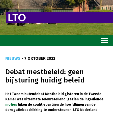
Home
NIEUWS
- 7 OKTOBER 2022
Toekomstvisie
Debat mestbeleid: geen
Goed eten
bijsturing huidig beleid
Mooi groen
Sterk ondernemerschap
Het Tweeminutendebat Mestbeleid gisteren in de Tweede
Kamer was uitermate teleurstellend: gezien de ingediende
Transitiepaden
moties
lijken de coalitiepartijen de hoofdlijnen van de
derogatiebeschikking te ondersteunen. LTO Nederland
Thema’s