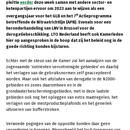
pleitte
eerder
deze week samen met andere sector- en
ketenpartijen ervoor om 2023 aan te wijzen als een
Gezonde planten
e
overgangsjaar voor het GLB en het 7
Actieprogramma
Gezonde dieren
betreffende de Nitraatrichtlijn (APN). Evenals voor een
heronderhandeling van LNV in Brussel voor de
Natuur, klimaat en energie
derogatiebeschikking. LTO Nederland heeft ook Kamerleden
hier op aangesproken in de hoop dat zij het beleid nog in de
Bodem en water
goede richting konden bijsturen.
Platteland en omgeving
Echter met de steun van de Kamer zal het aanwijzen van de
Mens, ondernemerschap en onderwijs
zogenaamde ‘nutriënten verontreinigde gebieden’ en daarbij
Internationaal
het verlagen van de gebruiksnormen zelf geaccepteerd
worden. Maar ook het uitsluiten van derogatie in de N2000-
gebieden en zones daaromheen en in de
Sectoren
grondwaterbeschermingsgebieden, met in deze laatste
Dier
gebieden ook nog het opleggen van extra maatregelen, het
verlagen van de mestproductieplafonds en het generiek
Plant
Biologische Landbouw
uitvoeren van bufferstroken.
Multifunctionele landbouw
Geitenhouderij
Akkerbouw
Verwoede pogingen van de oppositie konden daar geen
Kalverhouderij
Biologische Landbouw
Multifunctioneel
verandering in brengen. Bijvoorbeeld het toch toepassen van