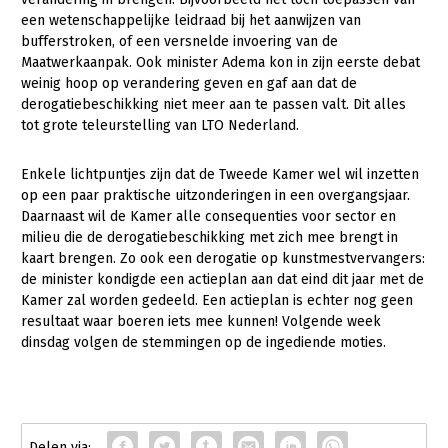
Onderwerpen
een wetenschappelijke leidraad bij het aanwijzen van
Konijnenhouderij
Bollenteelt
Vrouw en Bedrijf
bufferstroken, of een versnelde invoering van de
Nieuws
Maatwerkaanpak. Ook minister Adema kon in zijn eerste debat
Melkveehouderij
Bomen, vaste planten en zomerbloemen
weinig hoop op verandering geven en gaf aan dat de
Nieuwsabonnement
Paardenhouderij
Fruitteelt
derogatiebeschikking niet meer aan te passen valt. Dit alles
Webinars
tot grote teleurstelling van LTO Nederland.
Pluimveehouderij
Glastuinbouw
Over LTO
Schapenhouderij
Paddenstoelen
Enkele lichtpuntjes zijn dat de Tweede Kamer wel wil inzetten
op een paar praktische uitzonderingen in een overgangsjaar.
LTO Nederland
Varkenshouderij
Vollegrondsgroente
Daarnaast wil de Kamer alle consequenties voor sector en
milieu die de derogatiebeschikking met zich mee brengt in
Mensen
Vleesveehouderij
kaart brengen. Zo ook een derogatie op kunstmestvervangers:
Jaarverslag 2023
Bestuur en Directie
de minister kondigde een actieplan aan dat eind dit jaar met de
Kamer zal worden gedeeld. Een actieplan is echter nog geen
Vacatures
Medewerkers
resultaat waar boeren iets mee kunnen! Volgende week
dinsdag volgen de stemmingen op de ingediende moties.
Pers
Vakgroepbestuurders
Contact