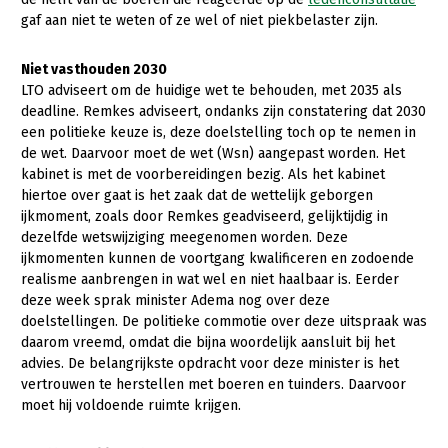
Onderwerpen
gaf aan niet te weten of ze wel of niet piekbelaster zijn.
Konijnenhouderij
Bollenteelt
Vrouw en Bedrijf
Nieuws
Melkveehouderij
Bomen, vaste planten en zomerbloemen
Niet vasthouden 2030
Nieuwsabonnement
LTO adviseert om de huidige wet te behouden, met 2035 als
Paardenhouderij
Fruitteelt
deadline. Remkes adviseert, ondanks zijn constatering dat 2030
Webinars
een politieke keuze is, deze doelstelling toch op te nemen in
Pluimveehouderij
Glastuinbouw
de wet. Daarvoor moet de wet (Wsn) aangepast worden. Het
Over LTO
Schapenhouderij
Paddenstoelen
kabinet is met de voorbereidingen bezig. Als het kabinet
hiertoe over gaat is het zaak dat de wettelijk geborgen
LTO Nederland
Varkenshouderij
Vollegrondsgroente
ijkmoment, zoals door Remkes geadviseerd, gelijktijdig in
dezelfde wetswijziging meegenomen worden. Deze
Mensen
Vleesveehouderij
ijkmomenten kunnen de voortgang kwalificeren en zodoende
Jaarverslag 2023
Bestuur en Directie
realisme aanbrengen in wat wel en niet haalbaar is. Eerder
deze week sprak minister Adema nog over deze
Vacatures
Medewerkers
doelstellingen. De politieke commotie over deze uitspraak was
daarom vreemd, omdat die bijna woordelijk aansluit bij het
Pers
Vakgroepbestuurders
advies. De belangrijkste opdracht voor deze minister is het
Contact
vertrouwen te herstellen met boeren en tuinders. Daarvoor
moet hij voldoende ruimte krijgen.