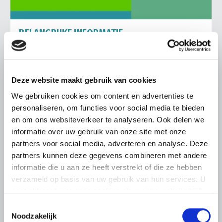
BELANGRIJKE INFORMATIE
6 AUGUSTUS 2026
LTO sluit aan bij demonstratie tegen
dreigende onteigening
Deze website maakt gebruik van cookies
pluimveehouders
We gebruiken cookies om content en advertenties te
ZLTO, LLTB, LTO Noord en LTO Nederland roepen hun
personaliseren, om functies voor social media te bieden
leden op om op vrijdagochtend 14 augustus massaal naar
en om ons websiteverkeer te analyseren. Ook delen we
het voorplein van het provinciehuis in Den Bosch te
informatie over uw gebruik van onze site met onze
komen…
partners voor social media, adverteren en analyse. Deze
Lees meer
partners kunnen deze gegevens combineren met andere
informatie die u aan ze heeft verstrekt of die ze hebben
verzameld op basis van uw gebruik van hun services. U
gaat akkoord met onze cookies als u onze website blijft
gebruiken.
Toestemmingsselectie
Noodzakelijk