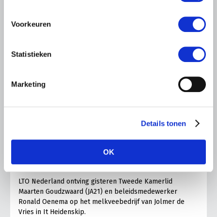
Voorkeuren
Statistieken
Marketing
LTO LOBBY
Details tonen
6 AUGUSTUS 2026
Kamerlid Goudzwaard (JA21)
bezoekt melkveehouderij in
OK
Súdwest-Fryslân
LTO Nederland ontving gisteren Tweede Kamerlid
Maarten Goudzwaard (JA21) en beleidsmedewerker
Ronald Oenema op het melkveebedrijf van Jolmer de
Vries in It Heidenskip.