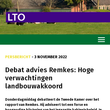
Home
PERSBERICHT
- 3 NOVEMBER 2022
Toekomstvisie
Debat advies Remkes: Hoge
Goed eten
verwachtingen
Mooi groen
landbouwakkoord
Sterk ondernemerschap
Transitiepaden
Donderdagmiddag debatteert de Tweede Kamer over het
rapport van Remkes. Hij adviseert tot een forse en
Thema’s
hoognodige bijsturing van het ingezette kabinetsbeleid. In