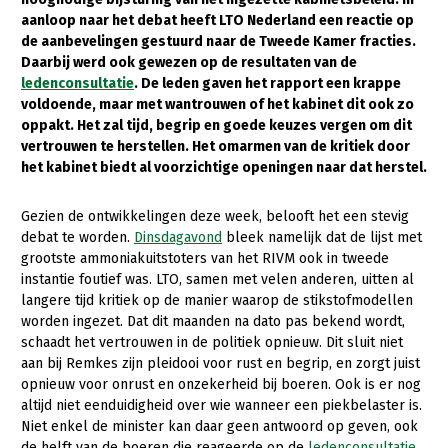
aanloop naar het debat heeft LTO Nederland een reactie op
Gezonde planten
de aanbevelingen gestuurd naar de Tweede Kamer fracties.
Daarbij werd ook gewezen op de resultaten van de
Gezonde dieren
ledenconsultatie
. De leden gaven het rapport een krappe
voldoende, maar met wantrouwen of het kabinet dit ook zo
Natuur, klimaat en energie
oppakt. Het zal tijd, begrip en goede keuzes vergen om dit
Bodem en water
vertrouwen te herstellen. Het omarmen van de kritiek door
het kabinet biedt al voorzichtige openingen naar dat herstel.
Platteland en omgeving
Mens, ondernemerschap en onderwijs
Gezien de ontwikkelingen deze week, belooft het een stevig
debat te worden.
Dinsdagavond
bleek namelijk dat de lijst met
Internationaal
grootste ammoniakuitstoters van het RIVM ook in tweede
instantie foutief was. LTO, samen met velen anderen, uitten al
Sectoren
langere tijd kritiek op de manier waarop de stikstofmodellen
worden ingezet. Dat dit maanden na dato pas bekend wordt,
Dier
schaadt het vertrouwen in de politiek opnieuw. Dit sluit niet
aan bij Remkes zijn pleidooi voor rust en begrip, en zorgt juist
Plant
Biologische Landbouw
opnieuw voor onrust en onzekerheid bij boeren. Ook is er nog
Multifunctionele landbouw
Geitenhouderij
Akkerbouw
altijd niet eenduidigheid over wie wanneer een piekbelaster is.
Niet enkel de minister kan daar geen antwoord op geven, ook
Kalverhouderij
Biologische Landbouw
Multifunctioneel
de helft van de boeren die reageerde op de
ledenconsultatie