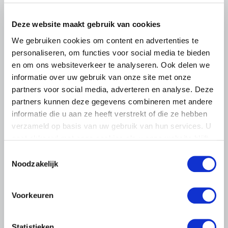
LTO LOBBY
6 AUGUSTUS 2026
Deze website maakt gebruik van cookies
Kamerlid Goudzwaard (JA21)
We gebruiken cookies om content en advertenties te
bezoekt melkveehouderij in
personaliseren, om functies voor social media te bieden
Súdwest-Fryslân
en om ons websiteverkeer te analyseren. Ook delen we
LTO Nederland ontving gisteren Tweede Kamerlid
informatie over uw gebruik van onze site met onze
Maarten Goudzwaard (JA21) en beleidsmedewerker
partners voor social media, adverteren en analyse. Deze
Ronald Oenema op het melkveebedrijf van Jolmer de
partners kunnen deze gegevens combineren met andere
Vries in It Heidenskip.
informatie die u aan ze heeft verstrekt of die ze hebben
Lees meer
verzameld op basis van uw gebruik van hun services. U
gaat akkoord met onze cookies als u onze website blijft
gebruiken.
Toestemmingsselectie
Noodzakelijk
Voorkeuren
Statistieken