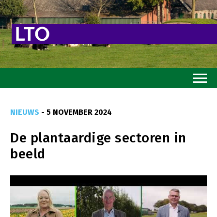
Home
NIEUWS
- 5 NOVEMBER 2024
Toekomstvisie
De plantaardige sectoren in
Goed eten
beeld
Mooi groen
Sterk ondernemerschap
Transitiepaden
Thema’s