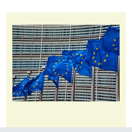
Fruitteelt
Glastuinbouw
Paddenstoelen
Vollegrondsgroente
Multifunctionele landbouw
Multifunctioneel
Onderwerpen
Vrouw en Bedrijf
Nieuws
Nieuwsabonnement
Webinars
Over LTO
LTO Nederland
Mensen