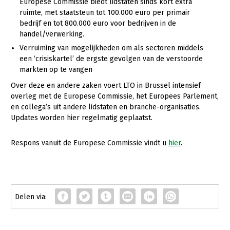
Europese Commissie biedt lidstaten sinds kort extra
ruimte, met staatsteun tot 100.000 euro per primair
Konijnenhouderij
bedrijf en tot 800.000 euro voor bedrijven in de
Melkveehouderij
handel/verwerking.
Verruiming van mogelijkheden om als sectoren middels
Paardenhouderij
een ‘crisiskartel’ de ergste gevolgen van de verstoorde
markten op te vangen
Pluimveehouderij
Over deze en andere zaken voert LTO in Brussel intensief
Schapenhouderij
overleg met de Europese Commissie, het Europees Parlement,
en collega’s uit andere lidstaten en branche-organisaties.
Varkenshouderij
Updates worden hier regelmatig geplaatst.
Vleesveehouderij
Respons vanuit de Europese Commissie vindt u
hier
.
Plant
Akkerbouw
Biologische Landbouw
Bollenteelt
Bomen, vaste planten en zomerbloemen