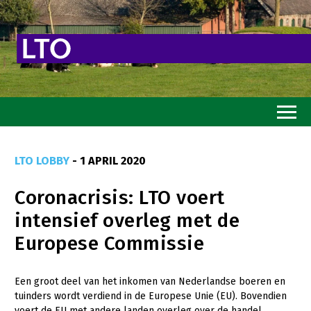
Home
LTO LOBBY
- 1 APRIL 2020
Toekomstvisie
Coronacrisis: LTO voert
Goed eten
intensief overleg met de
Mooi groen
Europese Commissie
Sterk ondernemerschap
Transitiepaden
Een groot deel van het inkomen van Nederlandse boeren en
tuinders wordt verdiend in de Europese Unie (EU). Bovendien
Thema’s
voert de EU met andere landen overleg over de handel.