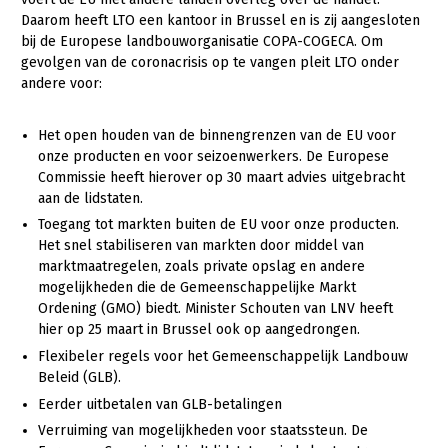
Daarom heeft LTO een kantoor in Brussel en is zij aangesloten
Gezonde planten
bij de Europese landbouworganisatie COPA-COGECA. Om
gevolgen van de coronacrisis op te vangen pleit LTO onder
Gezonde dieren
andere voor:
Natuur, klimaat en energie
Het open houden van de binnengrenzen van de EU voor
Bodem en water
onze producten en voor seizoenwerkers. De Europese
Commissie heeft hierover op 30 maart advies uitgebracht
Platteland en omgeving
aan de lidstaten.
Mens, ondernemerschap en onderwijs
Toegang tot markten buiten de EU voor onze producten.
Het snel stabiliseren van markten door middel van
Internationaal
marktmaatregelen, zoals private opslag en andere
mogelijkheden die de Gemeenschappelijke Markt
Sectoren
Ordening (GMO) biedt. Minister Schouten van LNV heeft
hier op 25 maart in Brussel ook op aangedrongen.
Dier
Flexibeler regels voor het Gemeenschappelijk Landbouw
Biologische Landbouw
Beleid (GLB).
Eerder uitbetalen van GLB-betalingen
Geitenhouderij
Verruiming van mogelijkheden voor staatssteun. De
Kalverhouderij