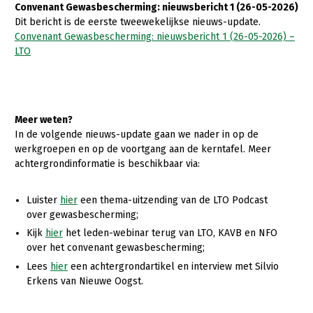
Onderwerpen
Convenant Gewasbescherming: nieuwsbericht 1 (26-05-2026)
Konijnenhouderij
Bollenteelt
Vrouw en Bedrijf
Dit bericht is de eerste tweewekelijkse nieuws-update.
Nieuws
Convenant Gewasbescherming: nieuwsbericht 1 (26-05-2026) –
Melkveehouderij
Bomen, vaste planten en zomerbloemen
LTO
Nieuwsabonnement
Paardenhouderij
Fruitteelt
Webinars
Pluimveehouderij
Glastuinbouw
Over LTO
Meer weten?
Schapenhouderij
Paddenstoelen
In de volgende nieuws-update gaan we nader in op de
LTO Nederland
Varkenshouderij
Vollegrondsgroente
werkgroepen en op de voortgang aan de kerntafel. Meer
achtergrondinformatie is beschikbaar via:
Mensen
Vleesveehouderij
Jaarverslag 2023
Bestuur en Directie
Luister
hier
een thema-uitzending van de LTO Podcast
over gewasbescherming;
Vacatures
Medewerkers
Kijk
hier
het leden-webinar terug van LTO, KAVB en NFO
Pers
Vakgroepbestuurders
over het convenant gewasbescherming;
Lees
hier
een achtergrondartikel en interview met Silvio
Contact
Erkens van Nieuwe Oogst.