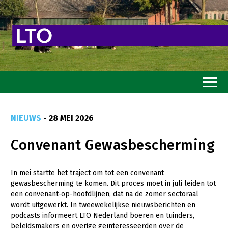
Home
NIEUWS
- 28 MEI 2026
Toekomstvisie
Convenant Gewasbescherming
Goed eten
Mooi groen
In mei startte het traject om tot een convenant
gewasbescherming te komen. Dit proces moet in juli leiden tot
Sterk ondernemerschap
een convenant-op-hoofdlijnen, dat na de zomer sectoraal
Transitiepaden
wordt uitgewerkt. In tweewekelijkse nieuwsberichten en
podcasts informeert LTO Nederland boeren en tuinders,
Thema’s
beleidsmakers en overige geïnteresseerden over de