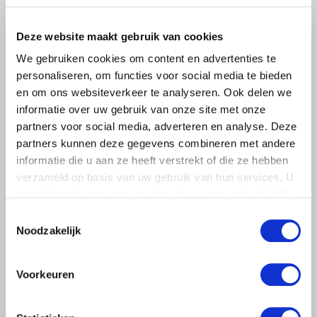
leden op om op vrijdagochtend 14 augustus massaal naar
het voorplein van het provinciehuis in Den Bosch te
komen…
Deze website maakt gebruik van cookies
We gebruiken cookies om content en advertenties te
Lees meer
personaliseren, om functies voor social media te bieden
en om ons websiteverkeer te analyseren. Ook delen we
informatie over uw gebruik van onze site met onze
partners voor social media, adverteren en analyse. Deze
partners kunnen deze gegevens combineren met andere
informatie die u aan ze heeft verstrekt of die ze hebben
verzameld op basis van uw gebruik van hun services. U
gaat akkoord met onze cookies als u onze website blijft
gebruiken.
Toestemmingsselectie
Noodzakelijk
Voorkeuren