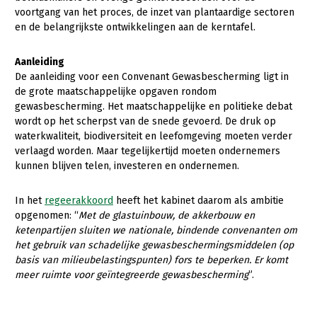
voortgang van het proces, de inzet van plantaardige sectoren
Gezonde planten
en de belangrijkste ontwikkelingen aan de kerntafel.
Gezonde dieren
Aanleiding
Natuur, klimaat en energie
De aanleiding voor een Convenant Gewasbescherming ligt in
de grote maatschappelijke opgaven rondom
Bodem en water
gewasbescherming. Het maatschappelijke en politieke debat
wordt op het scherpst van de snede gevoerd. De druk op
Platteland en omgeving
waterkwaliteit, biodiversiteit en leefomgeving moeten verder
verlaagd worden. Maar tegelijkertijd moeten ondernemers
Mens, ondernemerschap en onderwijs
kunnen blijven telen, investeren en ondernemen.
Internationaal
In het
regeerakkoord
heeft het kabinet daarom als ambitie
Sectoren
opgenomen: “
Met de glastuinbouw, de akkerbouw en
ketenpartijen sluiten we nationale, bindende convenanten om
Dier
het gebruik van schadelijke gewasbeschermingsmiddelen (op
basis van milieubelastingspunten) fors te beperken. Er komt
Plant
Biologische Landbouw
meer ruimte voor geïntegreerde gewasbescherming
”.
Multifunctionele landbouw
Geitenhouderij
Akkerbouw
Kalverhouderij
Biologische Landbouw
Multifunctioneel