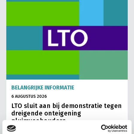
BELANGRIJKE INFORMATIE
6 AUGUSTUS 2026
LTO sluit aan bij demonstratie tegen
dreigende onteigening
pluimveehouders
ZLTO, LLTB, LTO Noord en LTO Nederland roepen hun