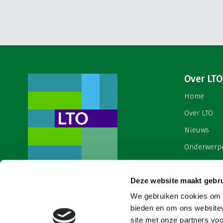
Over LTO
Home
Over LTO
Nieuws
Onderwerp
English
Deze website maakt gebru
Contact
Een ondernemers- en
werkgeversorganisatie met meerwaarde,
We gebruiken cookies om c
Cookies & 
voor een sector met meerwaarde. Dat is
bieden en om ons websitev
Land- en Tuinbouw Organisatie
site met onze partners vo