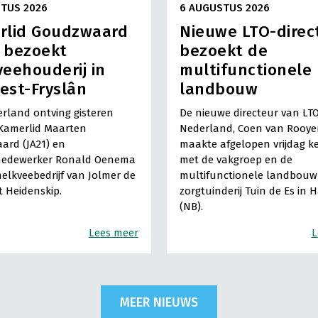
TUS 2026
6 AUGUSTUS 2026
rlid Goudzwaard
Nieuwe LTO-direc
) bezoekt
bezoekt de
eehouderij in
multifunctionele
est-Fryslân
landbouw
rland ontving gisteren
De nieuwe directeur van LT
Kamerlid Maarten
Nederland, Coen van Rooye
ard (JA21) en
maakte afgelopen vrijdag k
medewerker Ronald Oenema
met de vakgroep en de
elkveebedrijf van Jolmer de
multifunctionele landbouw 
It Heidenskip.
zorgtuinderij Tuin de Es in 
(NB).
Lees meer
L
MEER NIEUWS