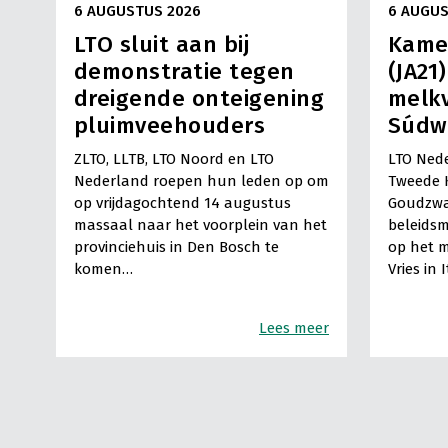
6 AUGUSTUS 2026
6 AUGUS
LTO sluit aan bij
Kame
demonstratie tegen
(JA21
dreigende onteigening
melkv
pluimveehouders
Súdw
ZLTO, LLTB, LTO Noord en LTO
LTO Nede
Nederland roepen hun leden op om
Tweede 
op vrijdagochtend 14 augustus
Goudzwa
massaal naar het voorplein van het
beleids
provinciehuis in Den Bosch te
op het m
komen…
Vries in 
Lees meer