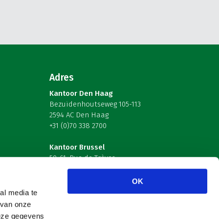
Adres
Kantoor Den Haag
Bezuidenhoutseweg 105-113
2594 AC Den Haag
+31 (0)70 338 2700
Kantoor Brussel
59-61, Rue de Trèves
B-1040 Brussel – België
OK
Volg ons
al media te
 van onze
deze gegevens