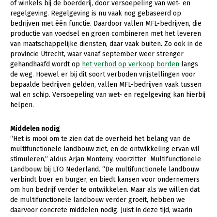
of winkels bij de boerderij, door versoepeling van wet- en
regelgeving. Regelgeving is nu vaak nog gebaseerd op
Konijnenhouderij
Bollenteelt
Vrouw en Bedrijf
bedrijven met één functie. Daardoor vallen MFL-bedrijven, die
Melkveehouderij
Bomen, vaste planten en zomerbloemen
productie van voedsel en groen combineren met het leveren
Onderwerpen
van maatschappelijke diensten, daar vaak buiten. Zo ook in de
Paardenhouderij
Fruitteelt
provincie Utrecht, waar vanaf september weer strenger
Nieuws
gehandhaafd wordt op
het verbod op verkoop borden
langs
Pluimveehouderij
Glastuinbouw
de weg. Hoewel er bij dit soort verboden vrijstellingen voor
Nieuwsabonnement
Schapenhouderij
Paddenstoelen
bepaalde bedrijven gelden, vallen MFL-bedrijven vaak tussen
Webinars
wal en schip. Versoepeling van wet- en regelgeving kan hierbij
Varkenshouderij
Vollegrondsgroente
helpen.
Over LTO
Vleesveehouderij
Middelen nodig
LTO Nederland
“Het is mooi om te zien dat de overheid het belang van de
multifunctionele landbouw ziet, en de ontwikkeling ervan wil
Mensen
stimuleren,” aldus Arjan Monteny, voorzitter Multifunctionele
Jaarverslag 2023
Bestuur en Directie
Landbouw bij LTO Nederland. “De multifunctionele landbouw
verbindt boer en burger, en biedt kansen voor ondernemers
Vacatures
Medewerkers
om hun bedrijf verder te ontwikkelen. Maar als we willen dat
de multifunctionele landbouw verder groeit, hebben we
Pers
Vakgroepbestuurders
daarvoor concrete middelen nodig. Juist in deze tijd, waarin