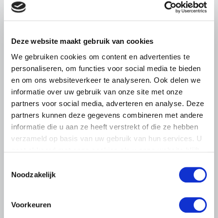
LTO sluit aan bij demonstratie tegen
dreigende onteigening
pluimveehouders
Deze website maakt gebruik van cookies
ZLTO, LLTB, LTO Noord en LTO Nederland roepen hun
We gebruiken cookies om content en advertenties te
leden op om op vrijdagochtend 14 augustus massaal naar
het voorplein van het provinciehuis in Den Bosch te
personaliseren, om functies voor social media te bieden
komen…
en om ons websiteverkeer te analyseren. Ook delen we
informatie over uw gebruik van onze site met onze
Lees meer
partners voor social media, adverteren en analyse. Deze
partners kunnen deze gegevens combineren met andere
informatie die u aan ze heeft verstrekt of die ze hebben
verzameld op basis van uw gebruik van hun services. U
gaat akkoord met onze cookies als u onze website blijft
gebruiken.
Toestemmingsselectie
Noodzakelijk
Voorkeuren