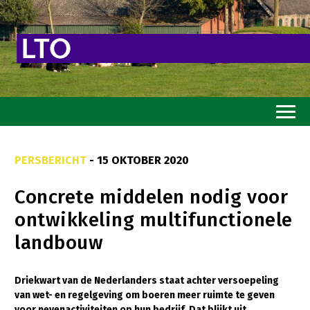
Home
PERSBERICHT
- 15 OKTOBER 2020
Toekomstvisie
Concrete middelen nodig voor
Goed eten
ontwikkeling multifunctionele
Mooi groen
landbouw
Sterk ondernemerschap
Transitiepaden
Driekwart van de Nederlanders staat achter versoepeling
van wet- en regelgeving om boeren meer ruimte te geven
Thema’s
voor nevenactiviteiten op hun bedrijf. Dat blijkt uit