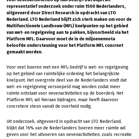
representatief onderzoek onder ruim 1500 Nederlanders,
Gezonde planten
uitgevoerd door Direct Research in opdracht van LTO
Nederland. LTO Nederland blijft zich sterk maken om voor de
Gezonde dieren
Multifunctionele Landbouw (MFL) knelpunten op het gebied
van wet- en regelgeving aan te pakken, bijvoorbeeld via het
Natuur, klimaat en energie
Platform MFL. Daarvoor moet de in de miljoenennota
Bodem en water
beloofde ondersteuning voor het Platform MFL concreet
gemaakt worden.
Platteland en omgeving
Mens, ondernemerschap en onderwijs
Voor veel boeren met een MFL-bedrijf is wet- en regelgeving
op het gebied van ruimtelijke ordening het belangrijkste
Internationaal
knelpunt. Het overgrote deel van de Nederlanders vindt dat
wet- en regelgeving versoepeld mag worden zodat meer
Sectoren
ruimte ontstaat voor nevenactiviteiten op de boerderij. Het
Platform MFL wil hieraan bijdragen, maar heeft daarvoor
Dier
concretere steun vanuit de overheid nodig.
Plant
Biologische Landbouw
Uit onderzoek, uitgevoerd in opdracht van LTO Nederland,
Multifunctionele landbouw
Geitenhouderij
Akkerbouw
blijkt dat 76% van de Nederlanders boeren meer ruimte wil
geven voor het uitvoeren van nevenactiviteiten, zoals recreatie
Kalverhouderij
Biologische Landbouw
Multifunctioneel