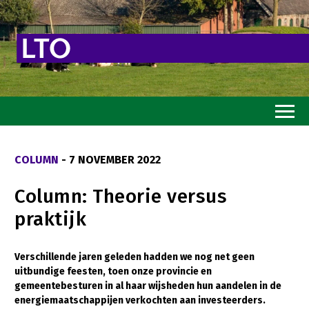
Home
COLUMN
- 7 NOVEMBER 2022
Toekomstvisie
Column: Theorie versus
Goed eten
praktijk
Mooi groen
Sterk ondernemerschap
Verschillende jaren geleden hadden we nog net geen
uitbundige feesten, toen onze provincie en
Transitiepaden
gemeentebesturen in al haar wijsheden hun aandelen in de
energiemaatschappijen verkochten aan investeerders.
Thema’s