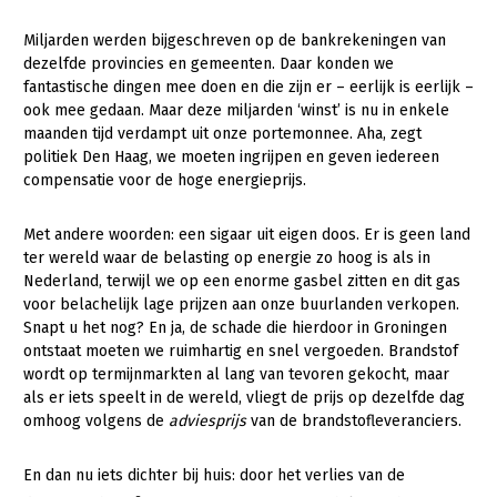
Gezonde planten
Miljarden werden bijgeschreven op de bankrekeningen van
dezelfde provincies en gemeenten. Daar konden we
Gezonde dieren
fantastische dingen mee doen en die zijn er – eerlijk is eerlijk –
ook mee gedaan. Maar deze miljarden ‘winst’ is nu in enkele
Natuur, klimaat en energie
maanden tijd verdampt uit onze portemonnee. Aha, zegt
politiek Den Haag, we moeten ingrijpen en geven iedereen
Bodem en water
compensatie voor de hoge energieprijs.
Platteland en omgeving
Met andere woorden: een sigaar uit eigen doos. Er is geen land
Mens, ondernemerschap en onderwijs
ter wereld waar de belasting op energie zo hoog is als in
Internationaal
Nederland, terwijl we op een enorme gasbel zitten en dit gas
voor belachelijk lage prijzen aan onze buurlanden verkopen.
Sectoren
Snapt u het nog? En ja, de schade die hierdoor in Groningen
ontstaat moeten we ruimhartig en snel vergoeden. Brandstof
Dier
wordt op termijnmarkten al lang van tevoren gekocht, maar
als er iets speelt in de wereld, vliegt de prijs op dezelfde dag
Plant
Biologische Landbouw
omhoog volgens de
adviesprijs
van de brandstofleveranciers.
Multifunctionele landbouw
Geitenhouderij
Akkerbouw
En dan nu iets dichter bij huis: door het verlies van de
Kalverhouderij
Biologische Landbouw
Multifunctioneel