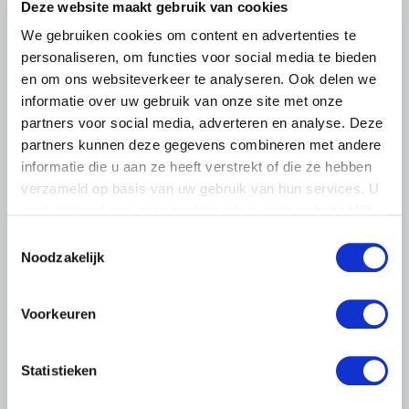
Deze website maakt gebruik van cookies
We gebruiken cookies om content en advertenties te
personaliseren, om functies voor social media te bieden
en om ons websiteverkeer te analyseren. Ook delen we
informatie over uw gebruik van onze site met onze
partners voor social media, adverteren en analyse. Deze
partners kunnen deze gegevens combineren met andere
informatie die u aan ze heeft verstrekt of die ze hebben
verzameld op basis van uw gebruik van hun services. U
gaat akkoord met onze cookies als u onze website blijft
gebruiken.
Toestemmingsselectie
Noodzakelijk
Voorkeuren
LTO LOBBY
6 AUGUSTUS 2026
Statistieken
Kamerlid Goudzwaard (JA21)