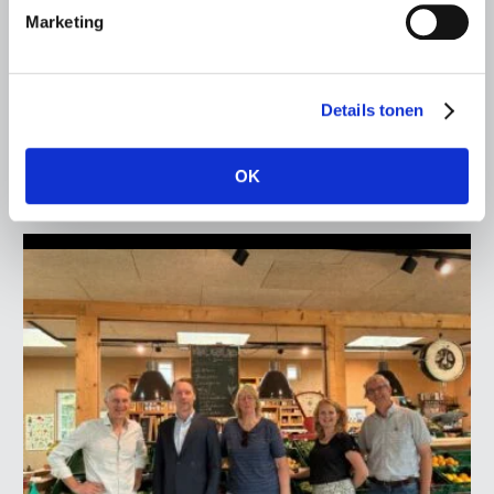
bezoekt melkveehouderij in
Marketing
Súdwest-Fryslân
LTO Nederland ontving gisteren Tweede Kamerlid
Maarten Goudzwaard (JA21) en beleidsmedewerker
Details tonen
Ronald Oenema op het melkveebedrijf van Jolmer de
Vries in It Heidenskip.
OK
Lees meer