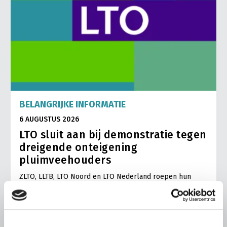
BELANGRIJKE INFORMATIE
6 AUGUSTUS 2026
LTO sluit aan bij demonstratie tegen
dreigende onteigening
pluimveehouders
ZLTO, LLTB, LTO Noord en LTO Nederland roepen hun
leden op om op vrijdagochtend 14 augustus massaal naar
het voorplein van het provinciehuis in Den Bosch te
komen…
Lees meer