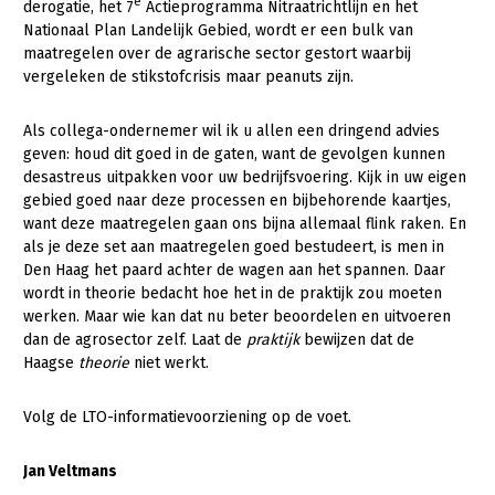
Onderwerpen
e
derogatie, het 7
Actieprogramma Nitraatrichtlijn en het
Nationaal Plan Landelijk Gebied, wordt er een bulk van
Konijnenhouderij
Bollenteelt
Vrouw en Bedrijf
Nieuws
maatregelen over de agrarische sector gestort waarbij
Melkveehouderij
Bomen, vaste planten en zomerbloemen
vergeleken de stikstofcrisis maar peanuts zijn.
Nieuwsabonnement
Paardenhouderij
Fruitteelt
Als collega-ondernemer wil ik u allen een dringend advies
Webinars
Pluimveehouderij
Glastuinbouw
geven: houd dit goed in de gaten, want de gevolgen kunnen
desastreus uitpakken voor uw bedrijfsvoering. Kijk in uw eigen
Over LTO
Schapenhouderij
Paddenstoelen
gebied goed naar deze processen en bijbehorende kaartjes,
want deze maatregelen gaan ons bijna allemaal flink raken. En
LTO Nederland
Varkenshouderij
Vollegrondsgroente
als je deze set aan maatregelen goed bestudeert, is men in
Mensen
Den Haag het paard achter de wagen aan het spannen. Daar
Vleesveehouderij
wordt in theorie bedacht hoe het in de praktijk zou moeten
Jaarverslag 2023
Bestuur en Directie
werken. Maar wie kan dat nu beter beoordelen en uitvoeren
dan de agrosector zelf. Laat de
praktijk
bewijzen dat de
Vacatures
Medewerkers
Haagse
theorie
niet werkt.
Pers
Vakgroepbestuurders
Volg de LTO-informatievoorziening op de voet.
Contact
Jan Veltmans