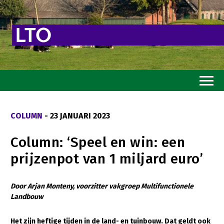
Home
COLUMN
- 23 JANUARI 2023
Toekomstvisie
Column: ‘Speel en win: een
Goed eten
prijzenpot van 1 miljard euro’
Mooi groen
Sterk ondernemerschap
Door Arjan Monteny, voorzitter vakgroep Multifunctionele
Landbouw
Transitiepaden
Het zijn heftige tijden in de land- en tuinbouw. Dat geldt ook
Thema’s