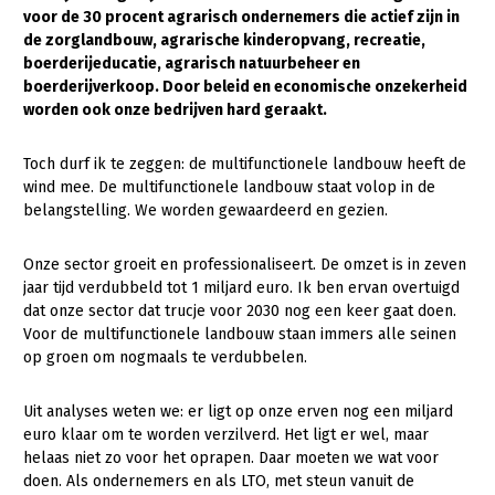
voor de 30 procent agrarisch ondernemers die actief zijn in
Gezonde planten
de zorglandbouw, agrarische kinderopvang, recreatie,
boerderijeducatie, agrarisch natuurbeheer en
Gezonde dieren
boerderijverkoop. Door beleid en economische onzekerheid
worden ook onze bedrijven hard geraakt.
Natuur, klimaat en energie
Bodem en water
Toch durf ik te zeggen: de multifunctionele landbouw heeft de
wind mee. De multifunctionele landbouw staat volop in de
Platteland en omgeving
belangstelling. We worden gewaardeerd en gezien.
Mens, ondernemerschap en onderwijs
Onze sector groeit en professionaliseert. De omzet is in zeven
Internationaal
jaar tijd verdubbeld tot 1 miljard euro. Ik ben ervan overtuigd
dat onze sector dat trucje voor 2030 nog een keer gaat doen.
Sectoren
Voor de multifunctionele landbouw staan immers alle seinen
op groen om nogmaals te verdubbelen.
Dier
Plant
Biologische Landbouw
Uit analyses weten we: er ligt op onze erven nog een miljard
euro klaar om te worden verzilverd. Het ligt er wel, maar
Multifunctionele landbouw
Geitenhouderij
Akkerbouw
helaas niet zo voor het oprapen. Daar moeten we wat voor
doen. Als ondernemers en als LTO, met steun vanuit de
Kalverhouderij
Biologische Landbouw
Multifunctioneel