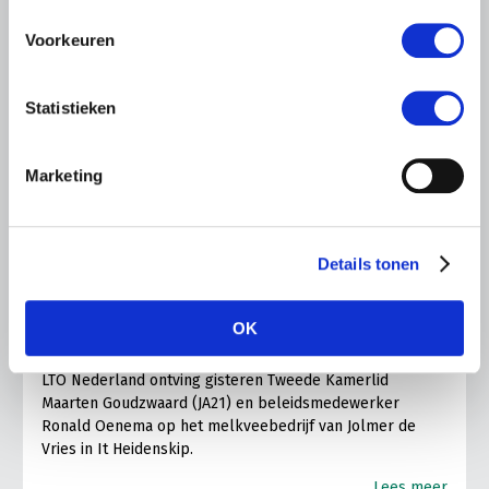
Voorkeuren
Statistieken
Marketing
LTO LOBBY
6 AUGUSTUS 2026
Details tonen
Kamerlid Goudzwaard (JA21)
bezoekt melkveehouderij in
OK
Súdwest-Fryslân
LTO Nederland ontving gisteren Tweede Kamerlid
Maarten Goudzwaard (JA21) en beleidsmedewerker
Ronald Oenema op het melkveebedrijf van Jolmer de
Vries in It Heidenskip.
Lees meer