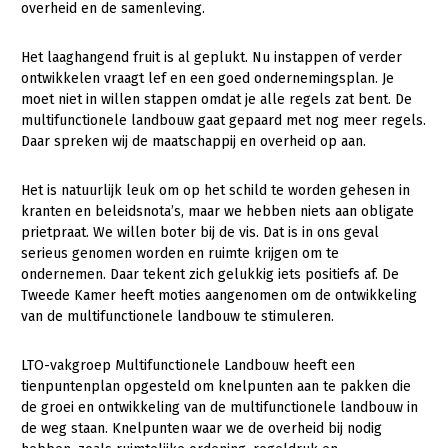
overheid en de samenleving.
Konijnenhouderij
Bollenteelt
Vrouw en Bedrijf
Het laaghangend fruit is al geplukt. Nu instappen of verder
Melkveehouderij
Bomen, vaste planten en zomerbloemen
Onderwerpen
ontwikkelen vraagt lef en een goed ondernemingsplan. Je
moet niet in willen stappen omdat je alle regels zat bent. De
Paardenhouderij
Fruitteelt
Nieuws
multifunctionele landbouw gaat gepaard met nog meer regels.
Pluimveehouderij
Glastuinbouw
Daar spreken wij de maatschappij en overheid op aan.
Nieuwsabonnement
Schapenhouderij
Paddenstoelen
Het is natuurlijk leuk om op het schild te worden gehesen in
Webinars
Varkenshouderij
Vollegrondsgroente
kranten en beleidsnota’s, maar we hebben niets aan obligate
prietpraat. We willen boter bij de vis. Dat is in ons geval
Over LTO
Vleesveehouderij
serieus genomen worden en ruimte krijgen om te
ondernemen. Daar tekent zich gelukkig iets positiefs af. De
LTO Nederland
Tweede Kamer heeft moties aangenomen om de ontwikkeling
Mensen
van de multifunctionele landbouw te stimuleren.
Jaarverslag 2023
Bestuur en Directie
LTO-vakgroep Multifunctionele Landbouw heeft een
Vacatures
Medewerkers
tienpuntenplan opgesteld om knelpunten aan te pakken die
de groei en ontwikkeling van de multifunctionele landbouw in
Pers
Vakgroepbestuurders
de weg staan. Knelpunten waar we de overheid bij nodig