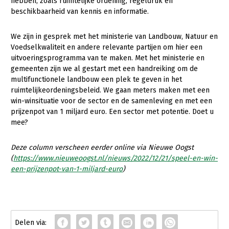
hebben, zoals ruimtelijke ordening, regeldruk en
Contact
beschikbaarheid van kennis en informatie.
We zijn in gesprek met het ministerie van Landbouw, Natuur en
Voedselkwaliteit en andere relevante partijen om hier een
uitvoeringsprogramma van te maken. Met het ministerie en
gemeenten zijn we al gestart met een handreiking om de
multifunctionele landbouw een plek te geven in het
ruimtelijkeordeningsbeleid. We gaan meters maken met een
win-winsituatie voor de sector en de samenleving en met een
prijzenpot van 1 miljard euro. Een sector met potentie. Doet u
mee?
Deze column verscheen eerder online via Nieuwe Oogst
(
https://www.nieuweoogst.nl/nieuws/2022/12/21/speel-en-win-
een-prijzenpot-van-1-miljard-euro
)