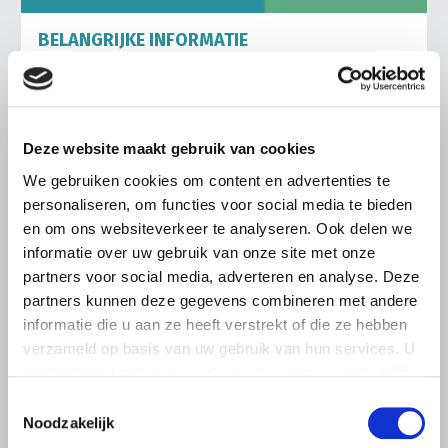
BELANGRIJKE INFORMATIE
6 AUGUSTUS 2026
LTO sluit aan bij demonstratie tegen
dreigende onteigening
pluimveehouders
Deze website maakt gebruik van cookies
We gebruiken cookies om content en advertenties te
ZLTO, LLTB, LTO Noord en LTO Nederland roepen hun
leden op om op vrijdagochtend 14 augustus massaal naar
personaliseren, om functies voor social media te bieden
het voorplein van het provinciehuis in Den Bosch te
en om ons websiteverkeer te analyseren. Ook delen we
komen…
informatie over uw gebruik van onze site met onze
partners voor social media, adverteren en analyse. Deze
Lees meer
partners kunnen deze gegevens combineren met andere
informatie die u aan ze heeft verstrekt of die ze hebben
verzameld op basis van uw gebruik van hun services. U
gaat akkoord met onze cookies als u onze website blijft
gebruiken.
Toestemmingsselectie
Noodzakelijk