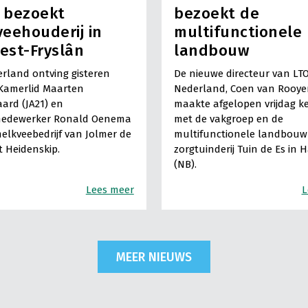
) bezoekt
bezoekt de
eehouderij in
multifunctionele
est-Fryslân
landbouw
rland ontving gisteren
De nieuwe directeur van LT
Kamerlid Maarten
Nederland, Coen van Rooye
ard (JA21) en
maakte afgelopen vrijdag k
medewerker Ronald Oenema
met de vakgroep en de
elkveebedrijf van Jolmer de
multifunctionele landbouw 
It Heidenskip.
zorgtuinderij Tuin de Es in 
(NB).
Lees meer
L
MEER NIEUWS