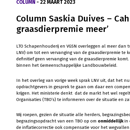
COLUMN
- 22 MAART 2023
Column Saskia Duives – Cah
graasdierpremie meer’
LTO Schapenhouderij en VGSN overleggen al meer dan tw
LNV) om tot een vervanging van de graasdierpremie te k
definitief geen vervanging van de graasdierpremie komt.
binnen het Gemeenschappelijke Landbouwbeleid.
In het overleg van vorige week sprak LNV uit, dat het 
opdrachtgevers in gesprek te gaan om daar een compens
krijgen. Het ministerie denkt dat de markt het wel rege
Organisaties (TBO’s) te informeren over de situatie en z
Wij roepen, gezien de situatie alle herders, begrazings
begrazingsopdracht van een TBO op om
onmiddellijk
in 
de inflatiecorrectie ook compensatie voor het wegvallen 