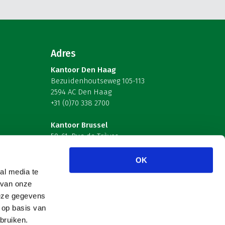
Adres
Kantoor Den Haag
Bezuidenhoutseweg 105-113
2594 AC Den Haag
+31 (0)70 338 2700
Kantoor Brussel
59-61, Rue de Trèves
B-1040 Brussel – België
OK
Volg ons
al media te
 van onze
deze gegevens
 op basis van
bruiken.