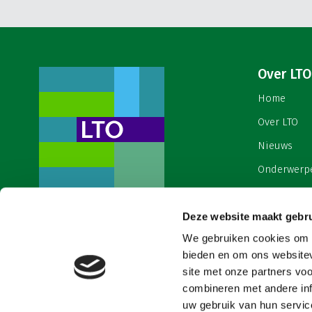
Over LTO
Home
Over LTO
Nieuws
Onderwerp
English
Deze website maakt gebru
Contact
Een ondernemers- en
werkgeversorganisatie met meerwaarde,
We gebruiken cookies om c
Cookies & 
voor een sector met meerwaarde. Dat is
bieden en om ons websitev
Land- en Tuinbouw Organisatie
site met onze partners vo
Nederland (LTO).
combineren met andere inf
uw gebruik van hun service