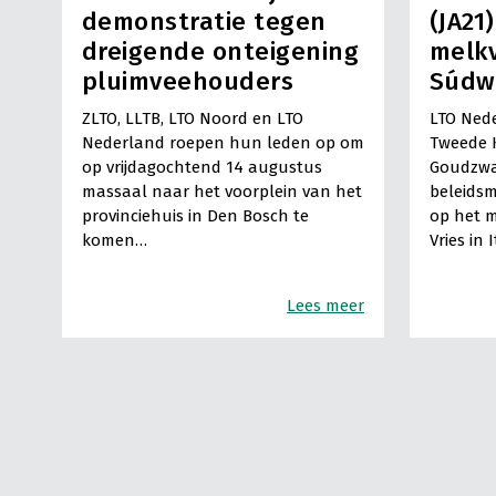
demonstratie tegen
(JA21
dreigende onteigening
melkv
pluimveehouders
Súdw
ZLTO, LLTB, LTO Noord en LTO
LTO Nede
Nederland roepen hun leden op om
Tweede 
op vrijdagochtend 14 augustus
Goudzwa
massaal naar het voorplein van het
beleids
provinciehuis in Den Bosch te
op het m
komen…
Vries in 
Lees meer