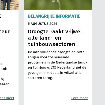
E
BELANGRIJKE INFORMATIE
5 AUGUSTUS 2026
teur
Droogte raakt vrijwel
alle land- en
tuinbouwsectoren
De aanhoudende droogte en hitte
zorgen voor toenemende
O
problemen in de Nederlandse land-
n,
en tuinbouw. LTO Nederland ziet de
ennis
gevolgen inmiddels in vrijwel alle
sectoren terug.
bij
Haaren
ees meer
Lees meer