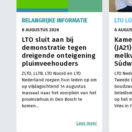
BELANGRIJKE INFORMATIE
LTO L
6 AUGUSTUS 2026
6 AUGUS
LTO sluit aan bij
Kame
demonstratie tegen
(JA21
dreigende onteigening
melkv
pluimveehouders
Súdw
ZLTO, LLTB, LTO Noord en LTO
LTO Nede
Nederland roepen hun leden op om
Tweede 
op vrijdagochtend 14 augustus
Goudzwa
massaal naar het voorplein van het
beleids
provinciehuis in Den Bosch te
op het m
komen…
Vries in 
Lees meer