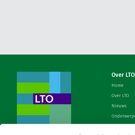
Over LTO
Home
Over LTO
Nieuws
Onderwerp
English