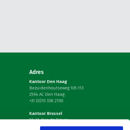
Adres
Kantoor Den Haag
Bezuidenhoutseweg 105-113
2594 AC Den Haag
+31 (0)70 338 2700
Kantoor Brussel
59-61, Rue de Trèves
B-1040 Brussel – België