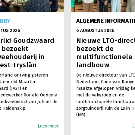
OBBY
ALGEMENE INFORMATI
TUS 2026
6 AUGUSTUS 2026
rlid Goudzwaard
Nieuwe LTO-direc
) bezoekt
bezoekt de
eehouderij in
multifunctionele
est-Fryslân
landbouw
rland ontving gisteren
De nieuwe directeur van LT
Kamerlid Maarten
Nederland, Coen van Rooye
ard (JA21) en
maakte afgelopen vrijdag k
medewerker Ronald Oenema
met de vakgroep en de
elkveebedrijf van Jolmer de
multifunctionele landbouw 
It Heidenskip.
zorgtuinderij Tuin de Es in 
(NB).
Lees meer
L