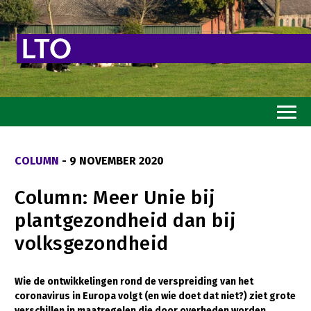
Home
COLUMN
- 9 NOVEMBER 2020
Toekomstvisie
Column: Meer Unie bij
Goed eten
plantgezondheid dan bij
Mooi groen
volksgezondheid
Sterk ondernemerschap
Transitiepaden
Wie de ontwikkelingen rond de verspreiding van het
coronavirus in Europa volgt (en wie doet dat niet?) ziet grote
Thema’s
verschillen in maatregelen die door overheden worden