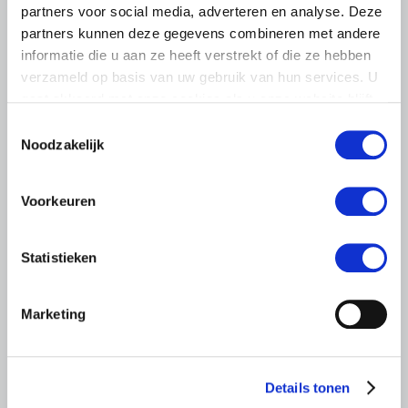
partners voor social media, adverteren en analyse. Deze
partners kunnen deze gegevens combineren met andere
informatie die u aan ze heeft verstrekt of die ze hebben
verzameld op basis van uw gebruik van hun services. U
gaat akkoord met onze cookies als u onze website blijft
gebruiken.
Toestemmingsselectie
Noodzakelijk
ALGEMENE INFORMATIE
Voorkeuren
28 JULI 2026
Warmere zomers, meer aandacht
Statistieken
voor hittestress bij paarden
Warme zomerdagen vragen steeds meer aandacht van
Marketing
paardenhouders. Het voorkomen van hittestress is geen
eenmalige actie.
Lees meer
Details tonen