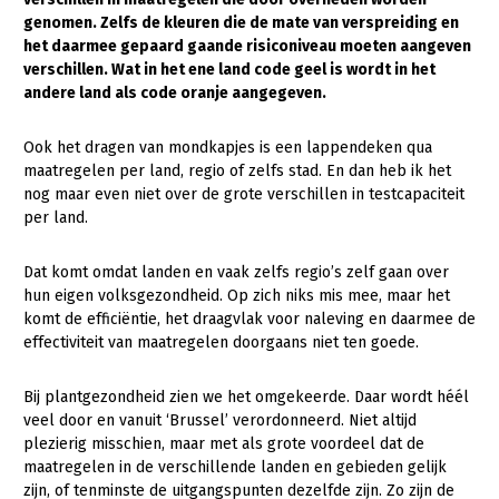
genomen. Zelfs de kleuren die de mate van verspreiding en
Gezonde planten
het daarmee gepaard gaande risiconiveau moeten aangeven
verschillen. Wat in het ene land code geel is wordt in het
Gezonde dieren
andere land als code oranje aangegeven.
Natuur, klimaat en energie
Ook het dragen van mondkapjes is een lappendeken qua
Bodem en water
maatregelen per land, regio of zelfs stad. En dan heb ik het
nog maar even niet over de grote verschillen in testcapaciteit
Platteland en omgeving
per land.
Mens, ondernemerschap en onderwijs
Dat komt omdat landen en vaak zelfs regio’s zelf gaan over
Internationaal
hun eigen volksgezondheid. Op zich niks mis mee, maar het
komt de efficiëntie, het draagvlak voor naleving en daarmee de
Sectoren
effectiviteit van maatregelen doorgaans niet ten goede.
Dier
Bij plantgezondheid zien we het omgekeerde. Daar wordt héél
Plant
Biologische Landbouw
veel door en vanuit ‘Brussel’ verordonneerd. Niet altijd
plezierig misschien, maar met als grote voordeel dat de
Multifunctionele landbouw
Geitenhouderij
Akkerbouw
maatregelen in de verschillende landen en gebieden gelijk
zijn, of tenminste de uitgangspunten dezelfde zijn. Zo zijn de
Kalverhouderij
Biologische Landbouw
Multifunctioneel