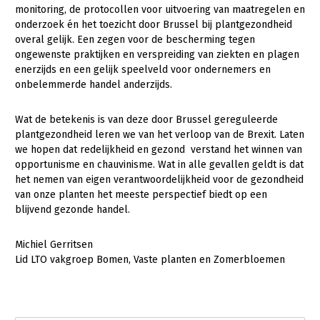
Onderwerpen
monitoring, de protocollen voor uitvoering van maatregelen en
Konijnenhouderij
Bollenteelt
Vrouw en Bedrijf
onderzoek én het toezicht door Brussel bij plantgezondheid
Nieuws
overal gelijk. Een zegen voor de bescherming tegen
Melkveehouderij
Bomen, vaste planten en zomerbloemen
ongewenste praktijken en verspreiding van ziekten en plagen
Nieuwsabonnement
enerzijds en een gelijk speelveld voor ondernemers en
Paardenhouderij
Fruitteelt
onbelemmerde handel anderzijds.
Webinars
Pluimveehouderij
Glastuinbouw
Over LTO
Wat de betekenis is van deze door Brussel gereguleerde
Schapenhouderij
Paddenstoelen
plantgezondheid leren we van het verloop van de Brexit. Laten
LTO Nederland
Varkenshouderij
Vollegrondsgroente
we hopen dat redelijkheid en gezond verstand het winnen van
opportunisme en chauvinisme. Wat in alle gevallen geldt is dat
Mensen
Vleesveehouderij
het nemen van eigen verantwoordelijkheid voor de gezondheid
van onze planten het meeste perspectief biedt op een
Jaarverslag 2023
Bestuur en Directie
blijvend gezonde handel.
Vacatures
Medewerkers
Michiel Gerritsen
Pers
Vakgroepbestuurders
Lid LTO vakgroep Bomen, Vaste planten en Zomerbloemen
Contact