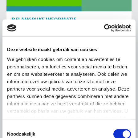
BELANGRIJKE INFORMATIE
6 AUGUSTUS 2026
LTO sluit aan bij demonstratie tegen
dreigende onteigening
Deze website maakt gebruik van cookies
pluimveehouders
We gebruiken cookies om content en advertenties te
ZLTO, LLTB, LTO Noord en LTO Nederland roepen hun
personaliseren, om functies voor social media te bieden
leden op om op vrijdagochtend 14 augustus massaal naar
en om ons websiteverkeer te analyseren. Ook delen we
het voorplein van het provinciehuis in Den Bosch te
informatie over uw gebruik van onze site met onze
komen…
partners voor social media, adverteren en analyse. Deze
Lees meer
partners kunnen deze gegevens combineren met andere
informatie die u aan ze heeft verstrekt of die ze hebben
verzameld op basis van uw gebruik van hun services. U
gaat akkoord met onze cookies als u onze website blijft
gebruiken.
Toestemmingsselectie
Noodzakelijk