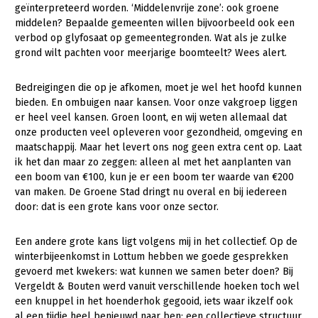
Onderwerpen
geïnterpreteerd worden. ‘Middelenvrije zone’: ook groene
Konijnenhouderij
Bollenteelt
Vrouw en Bedrijf
middelen? Bepaalde gemeenten willen bijvoorbeeld ook een
Nieuws
verbod op glyfosaat op gemeentegronden. Wat als je zulke
Melkveehouderij
Bomen, vaste planten en zomerbloemen
grond wilt pachten voor meerjarige boomteelt? Wees alert.
Nieuwsabonnement
Paardenhouderij
Fruitteelt
Webinars
Bedreigingen die op je afkomen, moet je wel het hoofd kunnen
Pluimveehouderij
Glastuinbouw
bieden. En ombuigen naar kansen. Voor onze vakgroep liggen
Over LTO
er heel veel kansen. Groen loont, en wij weten allemaal dat
Schapenhouderij
Paddenstoelen
onze producten veel opleveren voor gezondheid, omgeving en
LTO Nederland
maatschappij. Maar het levert ons nog geen extra cent op. Laat
Varkenshouderij
Vollegrondsgroente
ik het dan maar zo zeggen: alleen al met het aanplanten van
Mensen
Vleesveehouderij
een boom van €100, kun je er een boom ter waarde van €200
van maken. De Groene Stad dringt nu overal en bij iedereen
Jaarverslag 2023
Bestuur en Directie
door: dat is een grote kans voor onze sector.
Vacatures
Medewerkers
Een andere grote kans ligt volgens mij in het collectief. Op de
Pers
Vakgroepbestuurders
winterbijeenkomst in Lottum hebben we goede gesprekken
gevoerd met kwekers: wat kunnen we samen beter doen? Bij
Contact
Vergeldt & Bouten werd vanuit verschillende hoeken toch wel
een knuppel in het hoenderhok gegooid, iets waar ikzelf ook
al een tijdje heel benieuwd naar ben: een collectieve structuur