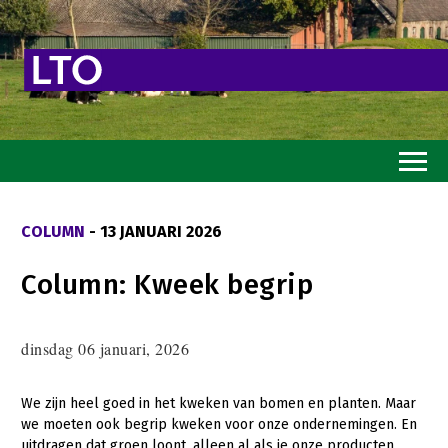
Home
COLUMN
- 13 JANUARI 2026
Toekomstvisie
Column: Kweek begrip
Goed eten
Mooi groen
dinsdag 06 januari, 2026
Sterk ondernemerschap
Transitiepaden
We zijn heel goed in het kweken van bomen en planten. Maar
we moeten ook begrip kweken voor onze ondernemingen. En
Thema’s
uitdragen dat groen loont, alleen al als je onze producten