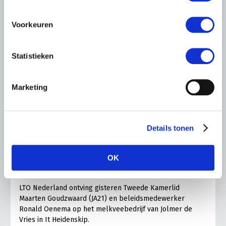
Voorkeuren
Statistieken
Marketing
LTO LOBBY
Details tonen
6 AUGUSTUS 2026
Kamerlid Goudzwaard (JA21)
bezoekt melkveehouderij in
OK
Súdwest-Fryslân
LTO Nederland ontving gisteren Tweede Kamerlid
Maarten Goudzwaard (JA21) en beleidsmedewerker
Ronald Oenema op het melkveebedrijf van Jolmer de
Vries in It Heidenskip.