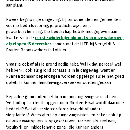
aanplant.
Gezonde planten
Kweek begrip in je omgeving, bij omwonenden en gemeenten,
Gezonde dieren
voor je bedrijfsvoering, je productiewijze én je
Natuur, klimaat en energie
gewasbescherming. Die boodschap heb ik meegegeven aan
kwekers op de
eerste winterbijeenkomst van onze vakgroep,
Bodem en water
afgelopen 15 december
samen met de LLTB bij Vergeldt &
Bouten Boomkwekers in Lottum.
Platteland en omgeving
Mens, ondernemerschap en onderwijs
Vraag je ook af als je grond nodig hebt: ‘wil ik dat perceel wel
hebben?’, ook als grond schaars is in je omgeving. Want er
Internationaal
kunnen zomaar beperkingen worden opgelegd als je niet goed
oplet. Er kunnen handhavingsverzoeken worden gedaan.
Sectoren
Dier
Bepaalde gemeenten hebben in hun omgevingsvisie al een
‘verbod op sierteelt’ opgenomen. Sierteelt: wat wordt daarmee
Plant
Biologische Landbouw
bedoeld? Wat als je sierconiferen kweekt of andere
sierplanten? Wees alert op omgevingsvisies, en zeker ook op
Multifunctionele landbouw
Geitenhouderij
Akkerbouw
de wijze waarop iets is opgeschreven. Termen als ‘teeltvrij’,
‘spuitvrij’ en ‘middelenvrije zone’: die kunnen anders
Kalverhouderij
Biologische Landbouw
Multifunctioneel