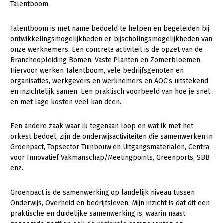
Talentboom.
Gezonde planten
Talentboom is met name bedoeld te helpen en begeleiden bij
Gezonde dieren
ontwikkelingsmogelijkheden en bijscholingsmogelijkheden van
onze werknemers. Een concrete activiteit is de opzet van de
Natuur, klimaat en energie
Brancheopleiding Bomen, Vaste Planten en Zomerbloemen.
Hiervoor werken Talentboom, vele bedrijfsgenoten en
Bodem en water
organisaties, werkgevers en werknemers en AOC’s uitstekend
Platteland en omgeving
en inzichtelijk samen. Een praktisch voorbeeld van hoe je snel
en met lage kosten veel kan doen.
Mens, ondernemerschap en onderwijs
Internationaal
Een andere zaak waar ik tegenaan loop en wat ik met het
orkest bedoel, zijn de onderwijsactiviteiten die samenwerken in
Sectoren
Groenpact, Topsector Tuinbouw en Uitgangsmaterialen, Centra
voor Innovatief Vakmanschap/Meetingpoints, Greenports, SBB
Dier
enz.
Plant
Biologische Landbouw
Groenpact is de samenwerking op landelijk niveau tussen
Multifunctionele landbouw
Geitenhouderij
Akkerbouw
Onderwijs, Overheid en bedrijfsleven. Mijn inzicht is dat dit een
praktische en duidelijke samenwerking is, waarin naast
Kalverhouderij
Biologische Landbouw
Multifunctioneel