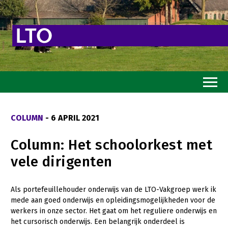
Home
COLUMN
- 6 APRIL 2021
Toekomstvisie
Column: Het schoolorkest met
Goed eten
vele dirigenten
Mooi groen
Sterk ondernemerschap
Als portefeuillehouder onderwijs van de LTO-Vakgroep werk ik
mede aan goed onderwijs en opleidingsmogelijkheden voor de
Transitiepaden
werkers in onze sector. Het gaat om het reguliere onderwijs en
het cursorisch onderwijs. Een belangrijk onderdeel is
Thema’s