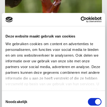
Deze website maakt gebruik van cookies
BELANGRIJKE INFORMATIE
We gebruiken cookies om content en advertenties te
5 AUGUSTUS 2026
personaliseren, om functies voor social media te bieden
Droogte raakt vrijwel alle land- en
en om ons websiteverkeer te analyseren. Ook delen we
tuinbouwsectoren
informatie over uw gebruik van onze site met onze
De aanhoudende droogte en hitte zorgen voor
partners voor social media, adverteren en analyse. Deze
toenemende problemen in de Nederlandse land- en
partners kunnen deze gegevens combineren met andere
tuinbouw. LTO Nederland ziet de gevolgen inmiddels in
informatie die u aan ze heeft verstrekt of die ze hebben
vrijwel alle sectoren terug.
verzameld op basis van uw gebruik van hun services. U
Lees meer
gaat akkoord met onze cookies als u onze website blijft
gebruiken.
Toestemmingsselectie
Noodzakelijk