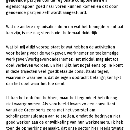
Onderwerpen
genoemde partijen ook de regionale componenten en
eigenschappen goed naar voren kunnen komen en dat door
Konijnenhouderij
Bollenteelt
Vrouw en Bedrijf
genoemde partijen zelf wordt aangestuurd.
Nieuws
Melkveehouderij
Bomen, vaste planten en zomerbloemen
Nieuwsabonnement
Wat de andere organisaties doen en wat het beoogde resultaat
Paardenhouderij
Fruitteelt
kan zijn, is me nog steeds niet helemaal duidelijk.
Webinars
Pluimveehouderij
Glastuinbouw
Wat bij mij altijd voorop staat is: wat hebben de activiteiten
Over LTO
Schapenhouderij
Paddenstoelen
voor belang voor de werkgever, werknemer en toekomstige
LTO Nederland
werkgever/werkgever/ondernemer. Het middel mag niet tot
Varkenshouderij
Vollegrondsgroente
doel verheven worden. En hier lijkt het nogal eens op. Je komt
Mensen
Vleesveehouderij
in deze trajecten veel goedbetaalde consultants tegen,
waarvan ik waarneem, dat de eigen opdracht belangrijker lijkt
Jaarverslag 2023
Bestuur en Directie
dan het doel waar het toe dient.
Vacatures
Medewerkers
Ik kan het ook fout hebben, maar het tegendeel heb ik nog
Pers
Vakgroepbestuurders
niet waargenomen. Als voorbeeld kwam zo een consultant
vanuit de Greenports eens met het voorstel om
Contact
scholingsconsulenten aan te stellen, omdat de bedrijven niet
goed werken aan de ontwikkeling van hun werknemers. Ik heb
toen de opmerking gemaakt, dat onze sector hier reeds twintig