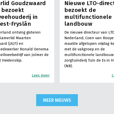
rlid Goudzwaard
Nieuwe LTO-direc
) bezoekt
bezoekt de
eehouderij in
multifunctionele
est-Fryslân
landbouw
rland ontving gisteren
De nieuwe directeur van LT
Kamerlid Maarten
Nederland, Coen van Rooye
ard (JA21) en
maakte afgelopen vrijdag k
medewerker Ronald Oenema
met de vakgroep en de
elkveebedrijf van Jolmer de
multifunctionele landbouw 
It Heidenskip.
zorgtuinderij Tuin de Es in 
(NB).
Lees meer
L
MEER NIEUWS