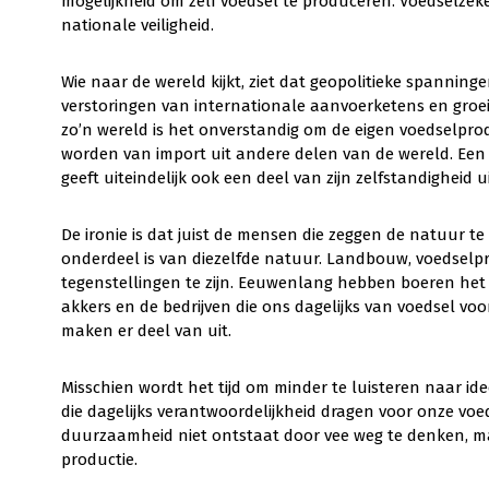
mogelijkheid om zelf voedsel te produceren. Voedselzek
nationale veiligheid.
Wie naar de wereld kijkt, ziet dat geopolitieke spannin
verstoringen van internationale aanvoerketens en gro
zo’n wereld is het onverstandig om de eigen voedselpro
worden van import uit andere delen van de wereld. Een 
geeft uiteindelijk ook een deel van zijn zelfstandigheid 
De ironie is dat juist de mensen die zeggen de natuur te
onderdeel is van diezelfde natuur. Landbouw, voedsel
tegenstellingen te zijn. Eeuwenlang hebben boeren he
akkers en de bedrijven die ons dagelijks van voedsel voor
maken er deel van uit.
Misschien wordt het tijd om minder te luisteren naar 
die dagelijks verantwoordelijkheid dragen voor onze voe
duurzaamheid niet ontstaat door vee weg te denken, ma
productie.