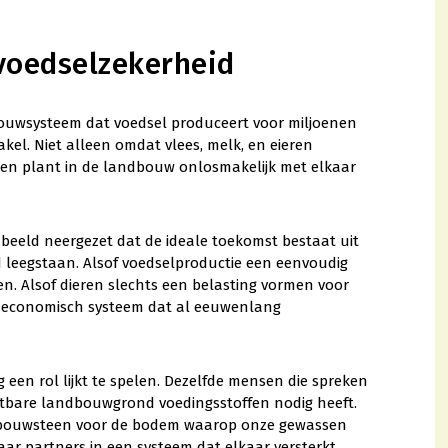
voedselzekerheid
ouwsysteem dat voedsel produceert voor miljoenen
el. Niet alleen omdat vlees, melk, en eieren
 en plant in de landbouw onlosmakelijk met elkaar
beeld neergezet dat de ideale toekomst bestaat uit
d leegstaan. Alsof voedselproductie een eenvoudig
n. Alsof dieren slechts een belasting vormen voor
en economisch systeem dat al eeuwenlang
g een rol lijkt te spelen. Dezelfde mensen die spreken
uchtbare landbouwgrond voedingsstoffen nodig heeft.
iële bouwsteen voor de bodem waarop onze gewassen
ar partners in een systeem dat elkaar versterkt.