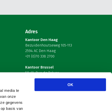
Adres
Kantoor Den Haag
Bezuidenhoutseweg 105-113
2594 AC Den Haag
+31 (0)70 338 2700
Kantoor Brussel
59-61, Rue de Trèves
B-1040 Brussel – België
OK
Volg ons
al media te
 van onze
deze gegevens
 op basis van