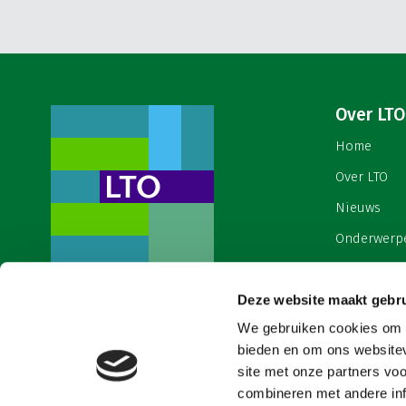
Over LTO
Home
Over LTO
Nieuws
Onderwerp
English
Deze website maakt gebru
Contact
Een ondernemers- en
werkgeversorganisatie met meerwaarde,
We gebruiken cookies om c
Cookies & 
voor een sector met meerwaarde. Dat is
bieden en om ons websitev
Land- en Tuinbouw Organisatie
site met onze partners vo
Nederland (LTO).
combineren met andere inf