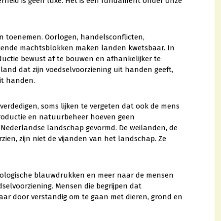
erheid is geen luxe. Het is een fundament onder onze
gen toenemen. Oorlogen, handelsconflicten,
eiende machtsblokken maken landen kwetsbaar. In
ductie bewust af te bouwen en afhankelijker te
land dat zijn voedselvoorziening uit handen geeft,
uit handen.
 verdedigen, soms lijken te vergeten dat ook de mens
productie en natuurbeheer hoeven geen
t Nederlandse landschap gevormd. De weilanden, de
zien, zijn niet de vijanden van het landschap. Ze
ideologische blauwdrukken en meer naar de mensen
dselvoorziening. Mensen die begrijpen dat
ar door verstandig om te gaan met dieren, grond en