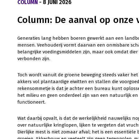
COLUMN
- 8 JUNI 2026
Column: De aanval op onze 
Generaties lang hebben boeren gewerkt aan een landb
mensen. Veehouderij vormt daarvan een onmisbare schak
belangrijke voedingsmiddelen zijn, maar ook omdat dier
verbonden zijn.
Toch wordt vanuit de groene beweging steeds vaker het 
akkers vol plantaardige eiwitten en stallen die voorgoe
rekensommetje is dat je achter een bureau kunt oplosse
het milieu en geen onderdeel zijn van een natuurlijk 
functioneert.
Wat daarbij opvalt, is dat de werkelijkheid nauwelijks no
over natuurlijke kringlopen, lijken te vergeten dat vr
Dierlijke mest is niet zomaar afval; het is een essent
groeien. Akkerbouw en veeteelt zijn geen tegenpolen, ma