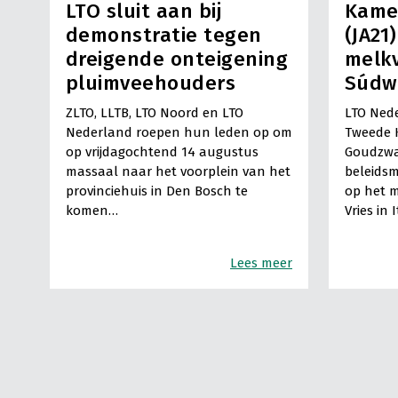
LTO sluit aan bij
Kame
demonstratie tegen
(JA21
dreigende onteigening
melkv
pluimveehouders
Súdw
ZLTO, LLTB, LTO Noord en LTO
LTO Nede
Nederland roepen hun leden op om
Tweede 
op vrijdagochtend 14 augustus
Goudzwa
massaal naar het voorplein van het
beleids
provinciehuis in Den Bosch te
op het m
komen…
Vries in 
Lees meer