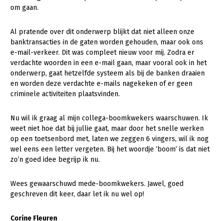
Onderwerpen
om gaan.
Konijnenhouderij
Bollenteelt
Vrouw en Bedrijf
Nieuws
Al pratende over dit onderwerp blijkt dat niet alleen onze
Melkveehouderij
Bomen, vaste planten en zomerbloemen
banktransacties in de gaten worden gehouden, maar ook ons
Nieuwsabonnement
Paardenhouderij
Fruitteelt
e-mail-verkeer. Dit was compleet nieuw voor mij. Zodra er
Webinars
verdachte woorden in een e-mail gaan, maar vooral ook in het
Pluimveehouderij
Glastuinbouw
onderwerp, gaat hetzelfde systeem als bij de banken draaien
Over LTO
en worden deze verdachte e-mails nagekeken of er geen
Schapenhouderij
Paddenstoelen
criminele activiteiten plaatsvinden.
LTO Nederland
Varkenshouderij
Vollegrondsgroente
Nu wil ik graag al mijn collega-boomkwekers waarschuwen. Ik
Mensen
Vleesveehouderij
weet niet hoe dat bij jullie gaat, maar door het snelle werken
Jaarverslag 2023
Bestuur en Directie
op een toetsenbord met, laten we zeggen 6 vingers, wil ik nog
wel eens een letter vergeten. Bij het woordje ‘boom’ is dat niet
Vacatures
Medewerkers
zo’n goed idee begrijp ik nu.
Pers
Vakgroepbestuurders
Wees gewaarschuwd mede-boomkwekers. Jawel, goed
Contact
geschreven dit keer, daar let ik nu wel op!
Corine Fleuren