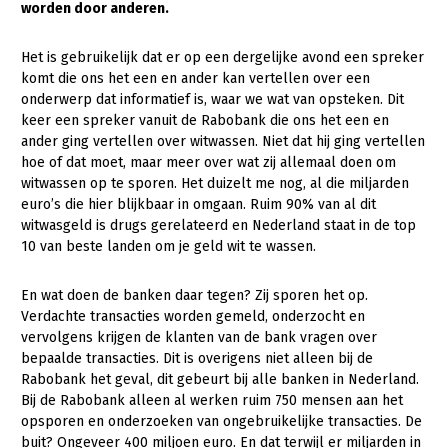
worden door anderen.
Gezonde planten
Het is gebruikelijk dat er op een dergelijke avond een spreker
Gezonde dieren
komt die ons het een en ander kan vertellen over een
onderwerp dat informatief is, waar we wat van opsteken. Dit
Natuur, klimaat en energie
keer een spreker vanuit de Rabobank die ons het een en
ander ging vertellen over witwassen. Niet dat hij ging vertellen
Bodem en water
hoe of dat moet, maar meer over wat zij allemaal doen om
Platteland en omgeving
witwassen op te sporen. Het duizelt me nog, al die miljarden
euro’s die hier blijkbaar in omgaan. Ruim 90% van al dit
Mens, ondernemerschap en onderwijs
witwasgeld is drugs gerelateerd en Nederland staat in de top
10 van beste landen om je geld wit te wassen.
Internationaal
Sectoren
En wat doen de banken daar tegen? Zij sporen het op.
Verdachte transacties worden gemeld, onderzocht en
Dier
vervolgens krijgen de klanten van de bank vragen over
bepaalde transacties. Dit is overigens niet alleen bij de
Plant
Biologische Landbouw
Rabobank het geval, dit gebeurt bij alle banken in Nederland.
Bij de Rabobank alleen al werken ruim 750 mensen aan het
Multifunctionele landbouw
Geitenhouderij
Akkerbouw
opsporen en onderzoeken van ongebruikelijke transacties. De
Kalverhouderij
Biologische Landbouw
Multifunctioneel
buit? Ongeveer 400 miljoen euro. En dat terwijl er miljarden in