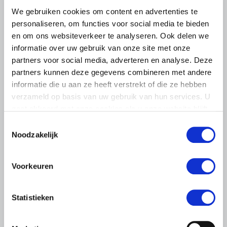
We gebruiken cookies om content en advertenties te
personaliseren, om functies voor social media te bieden
en om ons websiteverkeer te analyseren. Ook delen we
informatie over uw gebruik van onze site met onze
partners voor social media, adverteren en analyse. Deze
partners kunnen deze gegevens combineren met andere
informatie die u aan ze heeft verstrekt of die ze hebben
verzameld op basis van uw gebruik van hun services. U
gaat akkoord met onze cookies als u onze website blijft
gebruiken.
Toestemmingsselectie
Noodzakelijk
Voorkeuren
LTO LOBBY
6 AUGUSTUS 2026
Statistieken
Kamerlid Goudzwaard (JA21)
bezoekt melkveehouderij in