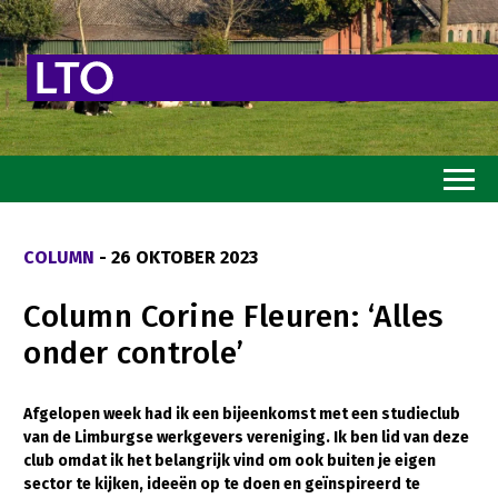
Home
COLUMN
- 26 OKTOBER 2023
Toekomstvisie
Column Corine Fleuren: ‘Alles
Goed eten
onder controle’
Mooi groen
Sterk ondernemerschap
Afgelopen week had ik een bijeenkomst met een studieclub
van de Limburgse werkgevers vereniging. Ik ben lid van deze
Transitiepaden
club omdat ik het belangrijk vind om ook buiten je eigen
sector te kijken, ideeën op te doen en geïnspireerd te
Thema’s