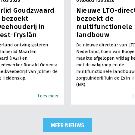
TUS 2026
6 AUGUSTUS 2026
rlid Goudzwaard
Nieuwe LTO-direc
) bezoekt
bezoekt de
eehouderij in
multifunctionele
est-Fryslân
landbouw
rland ontving gisteren
De nieuwe directeur van LT
Kamerlid Maarten
Nederland, Coen van Rooye
ard (JA21) en
maakte afgelopen vrijdag k
medewerker Ronald Oenema
met de vakgroep en de
elkveebedrijf van Jolmer de
multifunctionele landbouw 
It Heidenskip.
zorgtuinderij Tuin de Es in 
(NB).
Lees meer
L
MEER NIEUWS