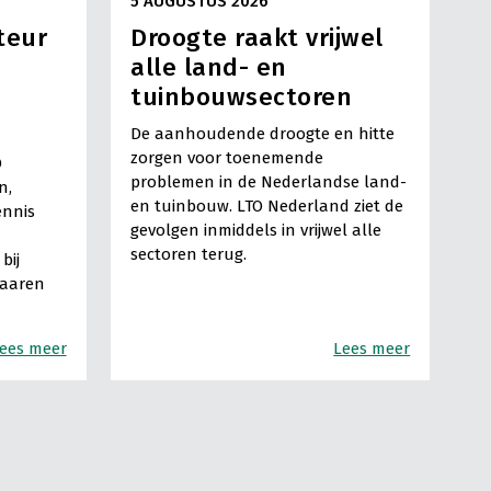
5 AUGUSTUS 2026
teur
Droogte raakt vrijwel
alle land- en
tuinbouwsectoren
De aanhoudende droogte en hitte
zorgen voor toenemende
O
problemen in de Nederlandse land-
n,
en tuinbouw. LTO Nederland ziet de
ennis
gevolgen inmiddels in vrijwel alle
sectoren terug.
bij
Haaren
ees meer
Lees meer