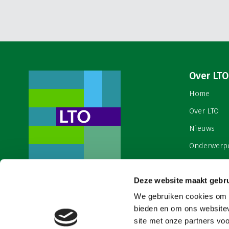
Over LTO
Home
Over LTO
Nieuws
Onderwerp
English
Deze website maakt gebru
Contact
Een ondernemers- en
werkgeversorganisatie met meerwaarde,
We gebruiken cookies om c
Cookies & 
voor een sector met meerwaarde. Dat is
bieden en om ons websitev
Land- en Tuinbouw Organisatie
site met onze partners vo
Nederland (LTO).