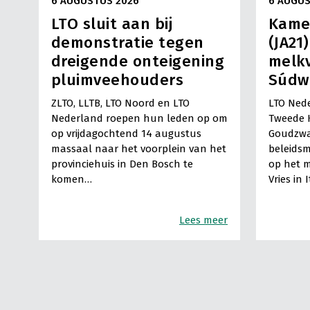
6 AUGUSTUS 2026
6 AUGUS
LTO sluit aan bij
Kame
demonstratie tegen
(JA21
dreigende onteigening
melkv
pluimveehouders
Súdw
ZLTO, LLTB, LTO Noord en LTO
LTO Nede
Nederland roepen hun leden op om
Tweede 
op vrijdagochtend 14 augustus
Goudzwa
massaal naar het voorplein van het
beleids
provinciehuis in Den Bosch te
op het m
komen…
Vries in 
Lees meer