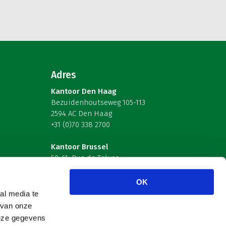
Adres
Kantoor Den Haag
Bezuidenhoutseweg 105-113
2594 AC Den Haag
+31 (0)70 338 2700
Kantoor Brussel
59-61, Rue de Trèves
B-1040 Brussel – België
OK
Volg ons
al media te
 van onze
deze gegevens