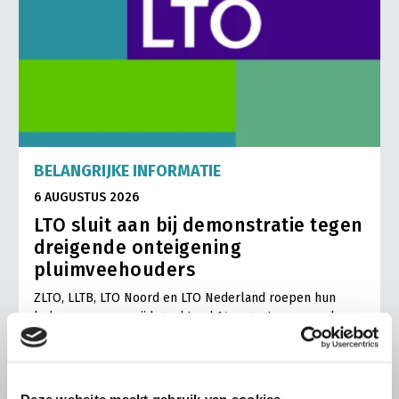
BELANGRIJKE INFORMATIE
6 AUGUSTUS 2026
LTO sluit aan bij demonstratie tegen
dreigende onteigening
pluimveehouders
ZLTO, LLTB, LTO Noord en LTO Nederland roepen hun
leden op om op vrijdagochtend 14 augustus massaal naar
het voorplein van het provinciehuis in Den Bosch te
komen…
Lees meer