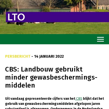
Home
PERSBERICHT
- 14 JANUARI 2022
Toekomstvisie
CBS: Landbouw gebruikt
Goed eten
minder gewasbeschermings-
Mooi groen
middelen
Sterk ondernemerschap
Transitiepaden
Uit vandaag gepresenteerde cijfers van het
CBS
blijkt dat het
gebruik van gewasbeschermingsmiddelen afgelopen jaren
Thema’s
substantieel is afgenomen. Ondernemers in de Nederlandse