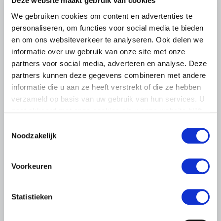
Deze website maakt gebruik van cookies
We gebruiken cookies om content en advertenties te
personaliseren, om functies voor social media te bieden
en om ons websiteverkeer te analyseren. Ook delen we
informatie over uw gebruik van onze site met onze
partners voor social media, adverteren en analyse. Deze
partners kunnen deze gegevens combineren met andere
informatie die u aan ze heeft verstrekt of die ze hebben
verzameld op basis van uw gebruik van hun services. U
gaat akkoord met onze cookies als u onze website blijft
gebruiken.
Toestemmingsselectie
Noodzakelijk
Voorkeuren
LTO LOBBY
6 AUGUSTUS 2026
Statistieken
Kamerlid Goudzwaard (JA21)
bezoekt melkveehouderij in