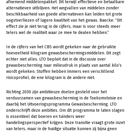
Onderwerpen
afnemend middelenpakket. Dit terwijl effectieve en betaalbare
alternatieven uitblijven. Het wegvallen van middelen zonder
Konijnenhouderij
Bollenteelt
Vrouw en Bedrijf
Nieuws
beschikbaarheid van goede alternatieven kan leiden tot grote
Melkveehouderij
Bomen, vaste planten en zomerbloemen
oogstverliezen of lagere kwaliteit van het gewas. Baecke: “Dit
Nieuwsabonnement
effect zie je niet terug in de cijfers, maar is voor steeds meer
Paardenhouderij
Fruitteelt
telers wel de realiteit waar ze mee te dealen hebben.”
Webinars
Pluimveehouderij
Glastuinbouw
In de cijfers van het CBS wordt gekeken naar de gebruikte
Over LTO
Schapenhouderij
Paddenstoelen
hoeveelheid kilogram gewasbeschermingsmiddelen. Dit zegt
echter niet alles. LTO bepleit dat in de discussie over
LTO Nederland
Varkenshouderij
Vollegrondsgroente
gewasbescherming naar milieudruk in plaats van aantal kilo’s
Mensen
wordt gekeken. Stoffen hebben immers een verschillend
Vleesveehouderij
risicoprofiel, de ene kilogram is de andere niet.
Jaarverslag 2023
Bestuur en Directie
Vacatures
Medewerkers
Richting 2030 zijn ambitieuze doelen gesteld voor het
verduurzamen van gewasbescherming in de Toekomstvisie en
Pers
Vakgroepbestuurders
daarbij het Uitvoeringsprogramma Gewasbescherming. LTO
onderschrijft deze ambities. Om dit programma te laten slagen
Contact
is essentieel dat boeren en tuinders weer
handelingsperspectief krijgen. Deze transitie vraagt grote inzet
van telers, maar in de huidige situatie kunnen zij bijna geen