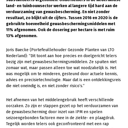
land- en tuinbouwsector werken al langere tijd hard aan de
Gezonde planten
verduurzaming van gewasbescherming. En niet zonder
resultaat, zo blijkt uit de cijfers. Tussen 2016 en 2020 is de
Gezonde dieren
gebruikte hoeveelheid gewasbeschermingsmiddelen met
11% afgenomen. Ook de dosering per hectare is met ruim
Natuur, klimaat en energie
13% afgenomen.
Bodem en water
Joris Baecke (Portefeuillehouder Gezonde Planten van LTO
Platteland en omgeving
Nederland): “Dit toont aan hoe precies en doelgericht telers
Mens, ondernemerschap en onderwijs
bezig zijn met gewasbeschermingsmiddelen. Ze spuiten niet
zomaar wat, maar passen alleen toe wat noodzakelijk is. Het
Internationaal
was mogelijk om te minderen, gesteund door actuele kennis,
advies en precisietechnologie. Maar dat is een ontdekkingsreis
Sectoren
die niet oneindig is, en niet zonder risico’s.”
Dier
Het afnemen van het middelengebruik heeft verschillende
Plant
Biologische Landbouw
oorzaken. Zo zijn er stappen gezet op het verduurzamen van
de gewasbescherming door inzet van IPM en spelen
Multifunctionele landbouw
Geitenhouderij
Akkerbouw
seizoengebonden factoren mee in de ziekte- en plaagdruk.
Tegelijk worden telers ook geconfronteerd met een rap
Kalverhouderij
Biologische Landbouw
Multifunctioneel