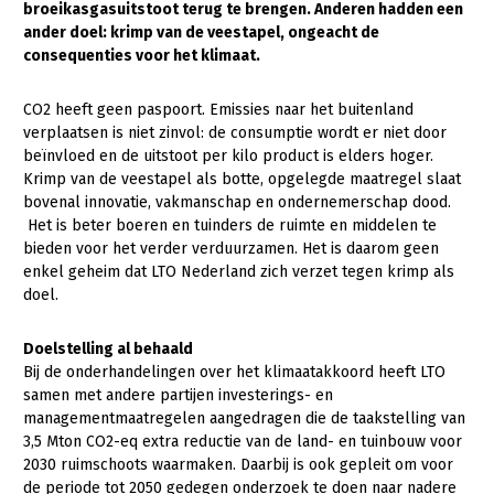
broeikasgasuitstoot terug te brengen. Anderen hadden een
ander doel: krimp van de veestapel, ongeacht de
Gezonde planten
consequenties voor het klimaat.
Gezonde dieren
CO2 heeft geen paspoort. Emissies naar het buitenland
Natuur, klimaat en energie
verplaatsen is niet zinvol: de consumptie wordt er niet door
beïnvloed en de uitstoot per kilo product is elders hoger.
Bodem en water
Krimp van de veestapel als botte, opgelegde maatregel slaat
Platteland en omgeving
bovenal innovatie, vakmanschap en ondernemerschap dood.
Het is beter boeren en tuinders de ruimte en middelen te
Mens, ondernemerschap en onderwijs
bieden voor het verder verduurzamen. Het is daarom geen
enkel geheim dat LTO Nederland zich verzet tegen krimp als
Internationaal
doel.
Sectoren
Doelstelling al behaald
Dier
Bij de onderhandelingen over het klimaatakkoord heeft LTO
samen met andere partijen investerings- en
Plant
Biologische Landbouw
managementmaatregelen aangedragen die de taakstelling van
3,5 Mton CO2-eq extra reductie van de land- en tuinbouw voor
Multifunctionele landbouw
Geitenhouderij
Akkerbouw
2030 ruimschoots waarmaken. Daarbij is ook gepleit om voor
Kalverhouderij
Biologische Landbouw
Multifunctioneel
de periode tot 2050 gedegen onderzoek te doen naar nadere