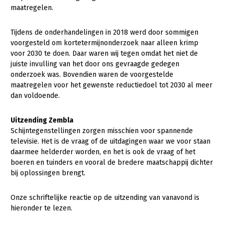
Onderwerpen
maatregelen.
Konijnenhouderij
Bollenteelt
Vrouw en Bedrijf
Nieuws
Tijdens de onderhandelingen in 2018 werd door sommigen
Melkveehouderij
Bomen, vaste planten en zomerbloemen
voorgesteld om kortetermijnonderzoek naar alleen krimp
Nieuwsabonnement
Paardenhouderij
Fruitteelt
voor 2030 te doen. Daar waren wij tegen omdat het niet de
Webinars
juiste invulling van het door ons gevraagde gedegen
Pluimveehouderij
Glastuinbouw
onderzoek was. Bovendien waren de voorgestelde
Over LTO
maatregelen voor het gewenste reductiedoel tot 2030 al meer
Schapenhouderij
Paddenstoelen
dan voldoende.
LTO Nederland
Varkenshouderij
Vollegrondsgroente
Uitzending Zembla
Mensen
Vleesveehouderij
Schijntegenstellingen zorgen misschien voor spannende
Jaarverslag 2023
Bestuur en Directie
televisie. Het is de vraag of de uitdagingen waar we voor staan
daarmee helderder worden, en het is ook de vraag of het
Vacatures
Medewerkers
boeren en tuinders en vooral de bredere maatschappij dichter
bij oplossingen brengt.
Pers
Vakgroepbestuurders
Contact
Onze schriftelijke reactie op de uitzending van vanavond is
hieronder te lezen.