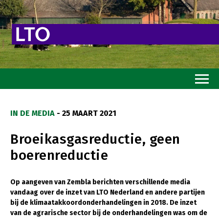
Home
IN DE MEDIA
- 25 MAART 2021
Toekomstvisie
Broeikasgasreductie, geen
Goed eten
boerenreductie
Mooi groen
Sterk ondernemerschap
Op aangeven van Zembla berichten verschillende media
vandaag over de inzet van LTO Nederland en andere partijen
Transitiepaden
bij de klimaatakkoordonderhandelingen in 2018. De inzet
van de agrarische sector bij de onderhandelingen was om de
Thema’s