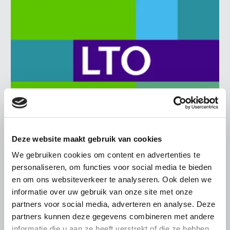
Deze website maakt gebruik van cookies
BELANGRIJKE INFORMATIE
We gebruiken cookies om content en advertenties te
6 AUGUSTUS 2026
personaliseren, om functies voor social media te bieden
LTO sluit aan bij demonstratie tegen
en om ons websiteverkeer te analyseren. Ook delen we
dreigende onteigening
informatie over uw gebruik van onze site met onze
pluimveehouders
partners voor social media, adverteren en analyse. Deze
partners kunnen deze gegevens combineren met andere
ZLTO, LLTB, LTO Noord en LTO Nederland roepen hun
informatie die u aan ze heeft verstrekt of die ze hebben
leden op om op vrijdagochtend 14 augustus massaal naar