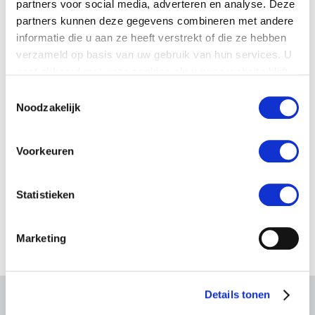
partners voor social media, adverteren en analyse. Deze
partners kunnen deze gegevens combineren met andere
informatie die u aan ze heeft verstrekt of die ze hebben
verzameld op basis van uw gebruik van hun services. U
gaat akkoord met onze cookies als u onze website blijft
gebruiken.
Toestemmingsselectie
Noodzakelijk
Voorkeuren
Statistieken
Marketing
Details tonen
Gerelateerd nieuws