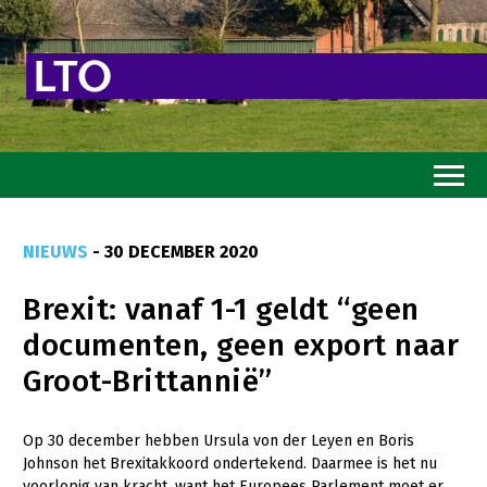
Home
NIEUWS
- 30 DECEMBER 2020
Toekomstvisie
Brexit: vanaf 1-1 geldt “geen
Goed eten
documenten, geen export naar
Mooi groen
Groot-Brittannië”
Sterk ondernemerschap
Transitiepaden
Op 30 december hebben Ursula von der Leyen en Boris
Johnson het Brexitakkoord ondertekend. Daarmee is het nu
Thema’s
voorlopig van kracht, want het Europees Parlement moet er