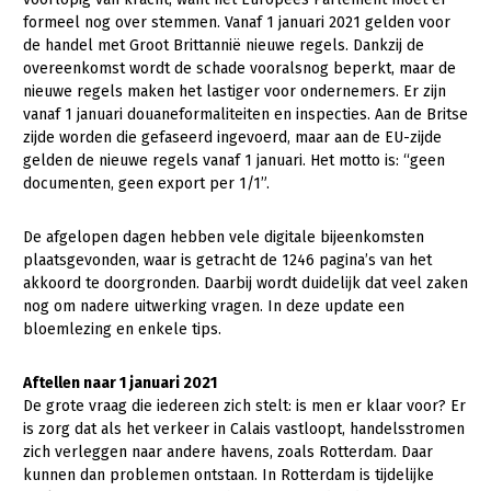
formeel nog over stemmen. Vanaf 1 januari 2021 gelden voor
Gezonde planten
de handel met Groot Brittannië nieuwe regels. Dankzij de
overeenkomst wordt de schade vooralsnog beperkt, maar de
Gezonde dieren
nieuwe regels maken het lastiger voor ondernemers. Er zijn
vanaf 1 januari douaneformaliteiten en inspecties. Aan de Britse
Natuur, klimaat en energie
zijde worden die gefaseerd ingevoerd, maar aan de EU-zijde
Bodem en water
gelden de nieuwe regels vanaf 1 januari. Het motto is: “geen
documenten, geen export per 1/1”.
Platteland en omgeving
Mens, ondernemerschap en onderwijs
De afgelopen dagen hebben vele digitale bijeenkomsten
plaatsgevonden, waar is getracht de 1246 pagina’s van het
Internationaal
akkoord te doorgronden. Daarbij wordt duidelijk dat veel zaken
nog om nadere uitwerking vragen. In deze update een
Sectoren
bloemlezing en enkele tips.
Dier
Aftellen naar 1 januari 2021
Plant
Biologische Landbouw
De grote vraag die iedereen zich stelt: is men er klaar voor? Er
is zorg dat als het verkeer in Calais vastloopt, handelsstromen
Multifunctionele landbouw
Geitenhouderij
Akkerbouw
zich verleggen naar andere havens, zoals Rotterdam. Daar
kunnen dan problemen ontstaan. In Rotterdam is tijdelijke
Kalverhouderij
Biologische Landbouw
Multifunctioneel