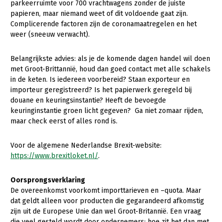
Onderwerpen
parkeerruimte voor 700 vrachtwagens zonder de juiste
papieren, maar niemand weet of dit voldoende gaat zijn.
Konijnenhouderij
Bollenteelt
Vrouw en Bedrijf
Nieuws
Complicerende factoren zijn de coronamaatregelen en het
Melkveehouderij
Bomen, vaste planten en zomerbloemen
weer (sneeuw verwacht).
Nieuwsabonnement
Paardenhouderij
Fruitteelt
Belangrijkste advies: als je de komende dagen handel wil doen
Webinars
Pluimveehouderij
Glastuinbouw
met Groot-Brittannië, houd dan goed contact met alle schakels
in de keten. Is iedereen voorbereid? Staan exporteur en
Over LTO
Schapenhouderij
Paddenstoelen
importeur geregistreerd? Is het papierwerk geregeld bij
douane en keuringsinstantie? Heeft de bevoegde
LTO Nederland
Varkenshouderij
Vollegrondsgroente
keuringinstantie groen licht gegeven? Ga niet zomaar rijden,
Mensen
maar check eerst of alles rond is.
Vleesveehouderij
Jaarverslag 2023
Bestuur en Directie
Voor de algemene Nederlandse Brexit-website:
Vacatures
Medewerkers
https://www.brexitloket.nl/
.
Pers
Vakgroepbestuurders
Oorsprongsverklaring
Contact
De overeenkomst voorkomt importtarieven en –quota. Maar
dat geldt alleen voor producten die gegarandeerd afkomstig
zijn uit de Europese Unie dan wel Groot-Britannië. Een vraag
die veel gesteld wordt door ondernemers: hoe zit het dan met