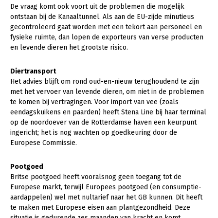
De vraag komt ook voort uit de problemen die mogelijk
ontstaan bij de Kanaaltunnel. Als aan de EU-zijde minutieus
gecontroleerd gaat worden met een tekort aan personeel en
fysieke ruimte, dan lopen de exporteurs van verse producten
en levende dieren het grootste risico.
Diertransport
Het advies blijft om rond oud-en-nieuw terughoudend te zijn
met het vervoer van levende dieren, om niet in de problemen
te komen bij vertragingen. Voor import van vee (zoals
eendagskuikens en paarden) heeft Stena Line bij haar terminal
op de noordoever van de Rotterdamse haven een keurpunt
ingericht; het is nog wachten op goedkeuring door de
Europese Commissie.
Pootgoed
Britse pootgoed heeft vooralsnog geen toegang tot de
Europese markt, terwijl Europees pootgoed (en consumptie-
aardappelen) wel met nultarief naar het GB kunnen. Dit heeft
te maken met Europese eisen aan plantgezondheid. Deze
situatie is gedurende zes maanden van kracht en komt