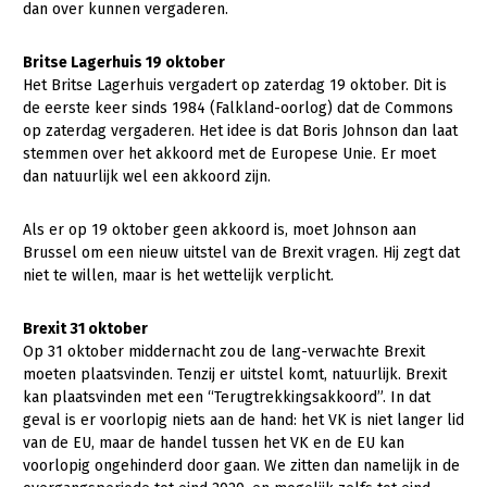
Onderwerpen
dan over kunnen vergaderen.
Konijnenhouderij
Bollenteelt
Vrouw en Bedrijf
Nieuws
Britse Lagerhuis 19 oktober
Melkveehouderij
Bomen, vaste planten en zomerbloemen
Het Britse Lagerhuis vergadert op zaterdag 19 oktober. Dit is
Nieuwsabonnement
de eerste keer sinds 1984 (Falkland-oorlog) dat de Commons
Paardenhouderij
Fruitteelt
op zaterdag vergaderen. Het idee is dat Boris Johnson dan laat
Webinars
Pluimveehouderij
Glastuinbouw
stemmen over het akkoord met de Europese Unie. Er moet
dan natuurlijk wel een akkoord zijn.
Over LTO
Schapenhouderij
Paddenstoelen
LTO Nederland
Varkenshouderij
Vollegrondsgroente
Als er op 19 oktober geen akkoord is, moet Johnson aan
Brussel om een nieuw uitstel van de Brexit vragen. Hij zegt dat
Mensen
Vleesveehouderij
niet te willen, maar is het wettelijk verplicht.
Jaarverslag 2023
Bestuur en Directie
Brexit 31 oktober
Vacatures
Medewerkers
Op 31 oktober middernacht zou de lang-verwachte Brexit
moeten plaatsvinden. Tenzij er uitstel komt, natuurlijk. Brexit
Pers
Vakgroepbestuurders
kan plaatsvinden met een “Terugtrekkingsakkoord”. In dat
Contact
geval is er voorlopig niets aan de hand: het VK is niet langer lid
van de EU, maar de handel tussen het VK en de EU kan
voorlopig ongehinderd door gaan. We zitten dan namelijk in de