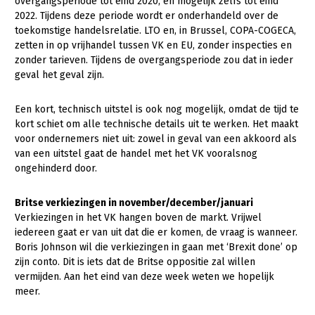
overgangsperiode tot eind 2020, en mogelijk zelfs tot eind
2022. Tijdens deze periode wordt er onderhandeld over de
toekomstige handelsrelatie. LTO en, in Brussel, COPA-COGECA,
zetten in op vrijhandel tussen VK en EU, zonder inspecties en
zonder tarieven. Tijdens de overgangsperiode zou dat in ieder
geval het geval zijn.
Een kort, technisch uitstel is ook nog mogelijk, omdat de tijd te
kort schiet om alle technische details uit te werken. Het maakt
voor ondernemers niet uit: zowel in geval van een akkoord als
van een uitstel gaat de handel met het VK vooralsnog
ongehinderd door.
Britse verkiezingen in november/december/januari
Verkiezingen in het VK hangen boven de markt. Vrijwel
iedereen gaat er van uit dat die er komen, de vraag is wanneer.
Boris Johnson wil die verkiezingen in gaan met ‘Brexit done’ op
zijn conto. Dit is iets dat de Britse oppositie zal willen
vermijden. Aan het eind van deze week weten we hopelijk
meer.