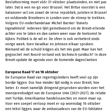
Besluitvorming moet vóór 31 oktober plaatsvinden, en niet pas
later. Dat is een no-go voor Brussel. Het Britse voorstel is een
Gezonde planten
balanseer-act om zowel de Ierse republiek, juristen in Brussel
Gezonde dieren
en voldoende Brexiteers in Londen over de streep te trekken.
Volgens EU-onderhandelaar Michel Barnier ‘duivels
Natuur, klimaat en energie
ingewikkeld’. Iedereen lijkt gemotiveerd om de Brexit-ellende
achter ons te laten en dan samen weer naar de toekomst te
Bodem en water
kijken. Politiek is de wil er. De sfeer is ook verbeterd sinds
vorige week, toen Varadkar en Johnson elkaar spraken.
Platteland en omgeving
Niemand wil de schuld krijgen als het mis gaat. Maar kan het
Mens, ondernemerschap en onderwijs
gegoochel met Noord-Ierland ook technisch-juridisch? In deze
Brexit-update de agenda voor de komende dagen/weken
Internationaal
Europese Raad 17 en 18 oktober
Sectoren
De Europese Raad van regeringsleiders heeft veel op zijn
bordje liggen. Dus hoe minder tijd nodig is voor Brexit, hoe
Dier
beter. Er moet namelijk dringend gesproken worden over het
Plant
Biologische Landbouw
meerjarenbudget van de Europese Unie (2021-2027), de relatie
met Turkije, Amerikaanse handelssancties en noem maar op.
Multifunctionele landbouw
Geitenhouderij
Akkerbouw
Voor een soepel verloop moet er op woensdag 16 oktober
een tekst liggen, waar de ambassadeurs van de EU-lidstaten
Kalverhouderij
Biologische Landbouw
Multifunctioneel