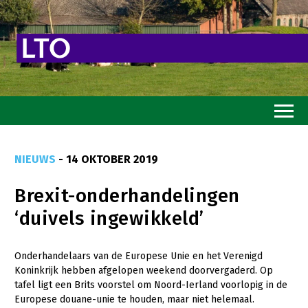
Home
NIEUWS
- 14 OKTOBER 2019
Toekomstvisie
Brexit-onderhandelingen
Goed eten
‘duivels ingewikkeld’
Mooi groen
Sterk ondernemerschap
Onderhandelaars van de Europese Unie en het Verenigd
Koninkrijk hebben afgelopen weekend doorvergaderd. Op
Transitiepaden
tafel ligt een Brits voorstel om Noord-Ierland voorlopig in de
Europese douane-unie te houden, maar niet helemaal.
Thema’s