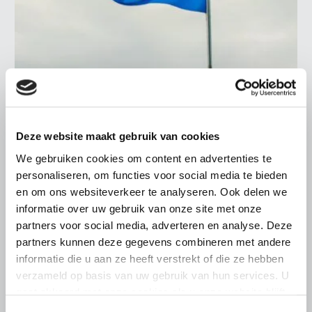
NIEUWS
16 JULI 2026
Europees rapport onderstreept
Deze website maakt gebruik van cookies
belang van sterke positie boeren
We gebruiken cookies om content en advertenties te
en tuinders in de keten
personaliseren, om functies voor social media te bieden
en om ons websiteverkeer te analyseren. Ook delen we
Boeren en tuinders moeten zich sterker kunnen
organiseren om hun positie in de voedselketen te
informatie over uw gebruik van onze site met onze
verbeteren blijkt uit een evaluatierapport van de
partners voor social media, adverteren en analyse. Deze
Europese Commissie
partners kunnen deze gegevens combineren met andere
informatie die u aan ze heeft verstrekt of die ze hebben
Lees meer
verzameld op basis van uw gebruik van hun services. U
gaat akkoord met onze cookies als u onze website blijft
gebruiken.