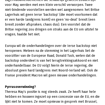
voor May, werden met een klein verschil verworpen. Twee
Gezonde planten
niet-bindende voorstellen werden wel aangenomen: het Britse
Lagerhuis wil geen Ierse ‘backstop’ (die moet voorkomen dat
Gezonde dieren
er een harde landgrens komt) en geen ‘no-deal’ brexit (een
brexit zonder afspraken, chaos dus). Een voorstel dat de
Natuur, klimaat en energie
Britse regering zou dringen om straks aan de EU om uitstel te
Bodem en water
vragen, haalde het niet.
Platteland en omgeving
Europa wil de onderhandelingen over de Ierse backstop niet
Mens, ondernemerschap en onderwijs
heropenen. Meteen na de stemming in het Lagerhuis liet de
voorzitter van de Europese Raad, Donald Tusk, weten dat de
Internationaal
backstop onderdeel is van het terugtrekkingsakkoord en niet
onderhandelbaar. De EU volgt hierin de Ierse regering, die
Sectoren
absoluut geen hard landgrens met Noord-Ierland wil. Ook de
Franse president Macron wil geen nieuwe onderhandelingen.
Dier
Plant
Biologische Landbouw
Pyrrusoverwinning?
Theresa May’s positie is nog steeds zwak. Ze heeft haar hele
Multifunctionele landbouw
Geitenhouderij
Akkerbouw
hebben en houwen ingezet op een concessie van de EU, en die
lijkt niet te komen. Ze moet opnieuw in gesprek met Brussel,
Kalverhouderij
Biologische Landbouw
Multifunctioneel