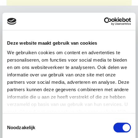
Gerelateerd nieuws
Abonneren via RSS
Abonneren via e-mail
Deze website maakt gebruik van cookies
We gebruiken cookies om content en advertenties te
personaliseren, om functies voor social media te bieden
en om ons websiteverkeer te analyseren. Ook delen we
informatie over uw gebruik van onze site met onze
partners voor social media, adverteren en analyse. Deze
partners kunnen deze gegevens combineren met andere
informatie die u aan ze heeft verstrekt of die ze hebben
verzameld op basis van uw gebruik van hun services. U
gaat akkoord met onze cookies als u onze website blijft
gebruiken.
Toestemmingsselectie
Noodzakelijk