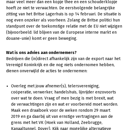
Onderwerpen
maar veel meer dan een kopje thee en een schouderklopje
hoeft ze niet te verwachten. De eerstvolgende belangrijke
Konijnenhouderij
Bollenteelt
Vrouw en Bedrijf
Nieuws
zitting van het Britse Lagerhuis is op 14 februari. De situatie is
Melkveehouderij
Bomen, vaste planten en zomerbloemen
nog even onzeker als voorheen. Zolang de Britse politici hun
Nieuwsabonnement
standpunt over de toekomstige relatie met de EU niet wijzigen
Paardenhouderij
Fruitteelt
(bijvoorbeeld: lid blijven van de Europese interne markt en
Webinars
douane-unie) komt er geen beweging.
Pluimveehouderij
Glastuinbouw
Over LTO
Schapenhouderij
Paddenstoelen
Wat is ons advies aan ondernemers?
Bedrijven die (in)direct afhankelijk zijn van de export naar het
LTO Nederland
Varkenshouderij
Vollegrondsgroente
Verenigd Koninkrijk en die nog niets ondernomen hebben,
Mensen
dienen onverwijld de acties te ondernemen:
Vleesveehouderij
Jaarverslag 2023
Bestuur en Directie
Overleg met jouw afnemer(s), telersvereniging,
Vacatures
Medewerkers
coöperatie, verwerker, handelshuis, lijnrijder enzovoorts
over wat te doen. Vraag of men bezig is met brexit, wat
Pers
Vakgroepbestuurders
de verwachtingen zijn en wat er voorbereid moet worden.
Maak een draaiboek voor de weken rondom 29 maart
Contact
2019 en ga daarbij uit van ernstige vertragingen aan de
grens met het VK (Hoek van Holland, Zeebrugge,
Kanaaltunnel, Dover). Kijk naar mogelijke alternatieve