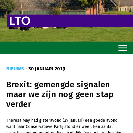
Home
NIEUWS
- 30 JANUARI 2019
Toekomstvisie
Brexit: gemengde signalen
Goed eten
maar we zijn nog geen stap
Mooi groen
verder
Sterk ondernemerschap
Transitiepaden
Theresa May had gisteravond (29 januari) een goede avond,
want haar Conservatieve Partij stond er weer. Een aantal
Thema’s
Lagerhuisamendementen die schadelijk geweest zouden zijn