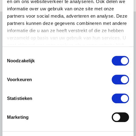
en om ons websiteverkeer te analyseren. Ook delen we
informatie over uw gebruik van onze site met onze
partners voor social media, adverteren en analyse. Deze
partners kunnen deze gegevens combineren met andere
Gerelateerd nieuws
informatie die u aan ze heeft verstrekt of die ze hebben
verzameld op basis van uw gebruik van hun services. U
Abonneren via RSS
Abonneren via e-mail
gaat akkoord met onze cookies als u onze website blijft
gebruiken.
Toestemmingsselectie
Noodzakelijk
Voorkeuren
Statistieken
Marketing