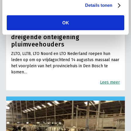
Details tonen
BELANGRIJKE INFORMATIE
6 AUGUSTUS 2026
OK
LTO sluit aan bij demonstratie tegen
dreigende onteigening
pluimveehouders
ZLTO, LLTB, LTO Noord en LTO Nederland roepen hun
leden op om op vrijdagochtend 14 augustus massaal naar
het voorplein van het provinciehuis in Den Bosch te
komen…
Lees meer