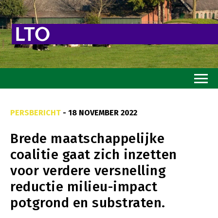
Home
PERSBERICHT
- 18 NOVEMBER 2022
Toekomstvisie
Brede maatschappelijke
Goed eten
coalitie gaat zich inzetten
Mooi groen
voor verdere versnelling
Sterk ondernemerschap
reductie milieu-impact
Transitiepaden
potgrond en substraten.
Thema’s