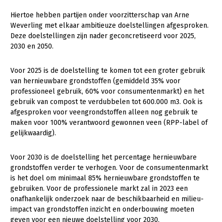
Onderwerpen
Konijnenhouderij
Bollenteelt
Vrouw en Bedrijf
Hiertoe hebben partijen onder voorzitterschap van Arne
Nieuws
Weverling met elkaar ambitieuze doelstellingen afgesproken.
Melkveehouderij
Bomen, vaste planten en zomerbloemen
Deze doelstellingen zijn nader geconcretiseerd voor 2025,
Nieuwsabonnement
2030 en 2050.
Paardenhouderij
Fruitteelt
Webinars
Pluimveehouderij
Glastuinbouw
Voor 2025 is de doelstelling te komen tot een groter gebruik
van hernieuwbare grondstoffen (gemiddeld 35% voor
Over LTO
Schapenhouderij
Paddenstoelen
professioneel gebruik, 60% voor consumentenmarkt) en het
LTO Nederland
gebruik van compost te verdubbelen tot 600.000 m3. Ook is
Varkenshouderij
Vollegrondsgroente
afgesproken voor veengrondstoffen alleen nog gebruik te
Mensen
Vleesveehouderij
maken voor 100% verantwoord gewonnen veen (RPP-label of
gelijkwaardig).
Jaarverslag 2023
Bestuur en Directie
Vacatures
Medewerkers
Voor 2030 is de doelstelling het percentage hernieuwbare
grondstoffen verder te verhogen. Voor de consumentenmarkt
Pers
Vakgroepbestuurders
is het doel om minimaal 85% hernieuwbare grondstoffen te
gebruiken. Voor de professionele markt zal in 2023 een
Contact
onafhankelijk onderzoek naar de beschikbaarheid en milieu-
impact van grondstoffen inzicht en onderbouwing moeten
geven voor een nieuwe doelstelling voor 2030.