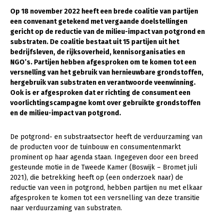
Op 18 november 2022 heeft een brede coalitie van partijen
Gezonde planten
een convenant getekend met vergaande doelstellingen
gericht op de reductie van de milieu-impact van potgrond en
Gezonde dieren
substraten. De coalitie bestaat uit 15 partijen uit het
Natuur, klimaat en energie
bedrijfsleven, de rijksoverheid, kennisorganisaties en
NGO’s. Partijen hebben afgesproken om te komen tot een
Bodem en water
versnelling van het gebruik van hernieuwbare grondstoffen,
hergebruik van substraten en verantwoorde veenwinning.
Platteland en omgeving
Ook is er afgesproken dat er richting de consument een
voorlichtingscampagne komt over gebruikte grondstoffen
Mens, ondernemerschap en onderwijs
en de milieu-impact van potgrond.
Internationaal
De potgrond- en substraatsector heeft de verduurzaming van
Sectoren
de producten voor de tuinbouw en consumentenmarkt
prominent op haar agenda staan. Ingegeven door een breed
Dier
gesteunde motie in de Tweede Kamer (Boswijk – Bromet juli
2021), die betrekking heeft op (een onderzoek naar) de
Plant
Biologische Landbouw
reductie van veen in potgrond, hebben partijen nu met elkaar
Multifunctionele landbouw
Geitenhouderij
Akkerbouw
afgesproken te komen tot een versnelling van deze transitie
naar verduurzaming van substraten.
Kalverhouderij
Biologische Landbouw
Multifunctioneel