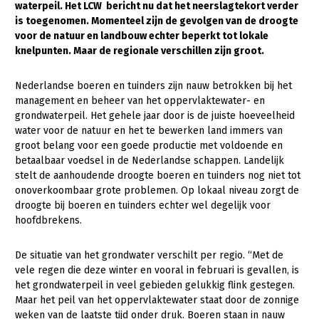
waterpeil. Het LCW bericht nu dat het neerslagtekort verder
is toegenomen. Momenteel zijn de gevolgen van de droogte
Gezonde planten
voor de natuur en landbouw echter beperkt tot lokale
Gezonde dieren
knelpunten. Maar de regionale verschillen zijn groot.
Natuur, klimaat en energie
Nederlandse boeren en tuinders zijn nauw betrokken bij het
management en beheer van het oppervlaktewater- en
Bodem en water
grondwaterpeil. Het gehele jaar door is de juiste hoeveelheid
Platteland en omgeving
water voor de natuur en het te bewerken land immers van
groot belang voor een goede productie met voldoende en
Mens, ondernemerschap en onderwijs
betaalbaar voedsel in de Nederlandse schappen. Landelijk
stelt de aanhoudende droogte boeren en tuinders nog niet tot
Internationaal
onoverkoombaar grote problemen. Op lokaal niveau zorgt de
droogte bij boeren en tuinders echter wel degelijk voor
Sectoren
hoofdbrekens.
Dier
De situatie van het grondwater verschilt per regio. “Met de
Plant
Biologische Landbouw
vele regen die deze winter en vooral in februari is gevallen, is
het grondwaterpeil in veel gebieden gelukkig flink gestegen.
Multifunctionele landbouw
Geitenhouderij
Akkerbouw
Maar het peil van het oppervlaktewater staat door de zonnige
Kalverhouderij
Biologische Landbouw
Multifunctioneel
weken van de laatste tijd onder druk. Boeren staan in nauw