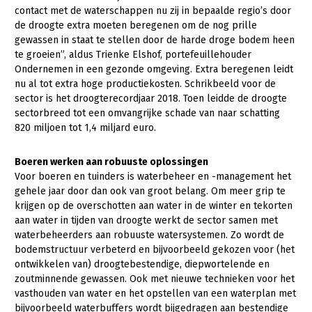
Onderwerpen
contact met de waterschappen nu zij in bepaalde regio’s door
Konijnenhouderij
Bollenteelt
Vrouw en Bedrijf
de droogte extra moeten beregenen om de nog prille
Nieuws
gewassen in staat te stellen door de harde droge bodem heen
Melkveehouderij
Bomen, vaste planten en zomerbloemen
te groeien”, aldus Trienke Elshof, portefeuillehouder
Nieuwsabonnement
Ondernemen in een gezonde omgeving. Extra beregenen leidt
Paardenhouderij
Fruitteelt
nu al tot extra hoge productiekosten. Schrikbeeld voor de
Webinars
Pluimveehouderij
Glastuinbouw
sector is het droogterecordjaar 2018. Toen leidde de droogte
sectorbreed tot een omvangrijke schade van naar schatting
Over LTO
Schapenhouderij
Paddenstoelen
820 miljoen tot 1,4 miljard euro.
LTO Nederland
Varkenshouderij
Vollegrondsgroente
Boeren werken aan robuuste oplossingen
Mensen
Vleesveehouderij
Voor boeren en tuinders is waterbeheer en -management het
gehele jaar door dan ook van groot belang. Om meer grip te
Jaarverslag 2023
Bestuur en Directie
krijgen op de overschotten aan water in de winter en tekorten
Vacatures
Medewerkers
aan water in tijden van droogte werkt de sector samen met
waterbeheerders aan robuuste watersystemen. Zo wordt de
Pers
Vakgroepbestuurders
bodemstructuur verbeterd en bijvoorbeeld gekozen voor (het
ontwikkelen van) droogtebestendige, diepwortelende en
Contact
zoutminnende gewassen. Ook met nieuwe technieken voor het
vasthouden van water en het opstellen van een waterplan met
bijvoorbeeld waterbuffers wordt bijgedragen aan bestendige