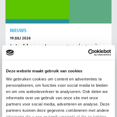
NIEUWS
19 JULI 2026
Intrekken natuurvergunningen is
onacceptabel en raakt de
rechtsstaat
“De boosheid wordt, hoe langer je erover nadenkt, alleen
Deze website maakt gebruik van cookies
maar groter. Dit kan niet in een rechtsstaat.” Zo reageert
LTO-voorzitter Ger Koopmans op het voornemen van
We gebruiken cookies om content en advertenties te
provincie Noord-Brabant om de natuurvergunningen van
personaliseren, om functies voor social media te bieden
vijf Brabantse pluimveehouders in te trekken
en om ons websiteverkeer te analyseren. Ook delen we
informatie over uw gebruik van onze site met onze
Lees meer
partners voor social media, adverteren en analyse. Deze
partners kunnen deze gegevens combineren met andere
informatie die u aan ze heeft verstrekt of die ze hebben