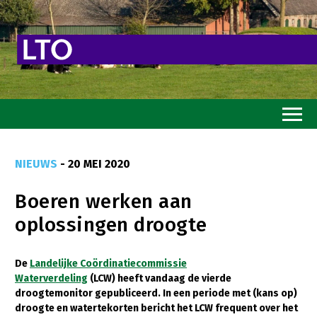
Home
NIEUWS
- 20 MEI 2020
Toekomstvisie
Boeren werken aan
Goed eten
oplossingen droogte
Mooi groen
Sterk ondernemerschap
De
Landelijke Coördinatiecommissie
Waterverdeling
(LCW) heeft vandaag de vierde
Transitiepaden
droogtemonitor
gepubliceerd. In een periode met (kans op)
droogte en watertekorten bericht het LCW frequent over het
Thema’s