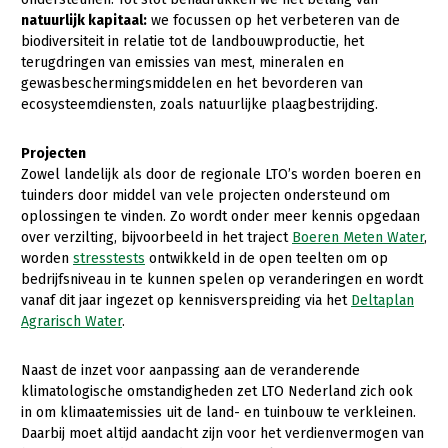
Onderwerpen
natuurlijk kapitaal:
we focussen op het verbeteren van de
Konijnenhouderij
Bollenteelt
Vrouw en Bedrijf
biodiversiteit in relatie tot de landbouwproductie, het
Nieuws
terugdringen van emissies van mest, mineralen en
Melkveehouderij
Bomen, vaste planten en zomerbloemen
gewasbeschermingsmiddelen en het bevorderen van
Nieuwsabonnement
Paardenhouderij
Fruitteelt
ecosysteemdiensten, zoals natuurlijke plaagbestrijding.
Webinars
Pluimveehouderij
Glastuinbouw
Projecten
Over LTO
Schapenhouderij
Paddenstoelen
Zowel landelijk als door de regionale LTO’s worden boeren en
tuinders door middel van vele projecten ondersteund om
LTO Nederland
Varkenshouderij
Vollegrondsgroente
oplossingen te vinden. Zo wordt onder meer kennis opgedaan
over verzilting, bijvoorbeeld in het traject
Boeren Meten Water
,
Mensen
Vleesveehouderij
worden
stresstests
ontwikkeld in de open teelten om op
Jaarverslag 2023
Bestuur en Directie
bedrijfsniveau in te kunnen spelen op veranderingen en wordt
vanaf dit jaar ingezet op kennisverspreiding via het
Deltaplan
Vacatures
Medewerkers
Agrarisch Water
.
Pers
Vakgroepbestuurders
Naast de inzet voor aanpassing aan de veranderende
Contact
klimatologische omstandigheden zet LTO Nederland zich ook
in om klimaatemissies uit de land- en tuinbouw te verkleinen.
Daarbij moet altijd aandacht zijn voor het verdienvermogen van