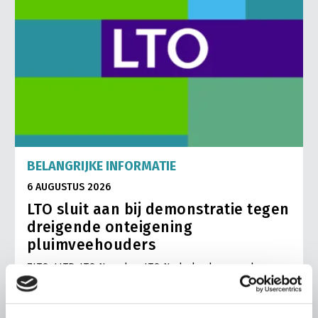
BELANGRIJKE INFORMATIE
6 AUGUSTUS 2026
LTO sluit aan bij demonstratie tegen
dreigende onteigening
pluimveehouders
ZLTO, LLTB, LTO Noord en LTO Nederland roepen hun
leden op om op vrijdagochtend 14 augustus massaal naar
het voorplein van het provinciehuis in Den Bosch te
komen…