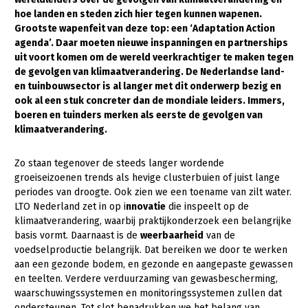
hoe landen en steden zich hier tegen kunnen wapenen.
Gezonde planten
Grootste wapenfeit van deze top: een ‘Adaptation Action
agenda’. Daar moeten nieuwe inspanningen en partnerships
Gezonde dieren
uit voort komen om de wereld veerkrachtiger te maken tegen
de gevolgen van klimaatverandering. De Nederlandse land-
Natuur, klimaat en energie
en tuinbouwsector is al langer met dit onderwerp bezig en
Bodem en water
ook al een stuk concreter dan de mondiale leiders. Immers,
boeren en tuinders merken als eerste de gevolgen van
Platteland en omgeving
klimaatverandering.
Mens, ondernemerschap en onderwijs
Zo staan tegenover de steeds langer wordende
Internationaal
groeiseizoenen trends als hevige clusterbuien of juist lange
periodes van droogte. Ook zien we een toename van zilt water.
Sectoren
LTO Nederland zet in op i
nnovatie
die inspeelt op de
klimaatverandering, waarbij praktijkonderzoek een belangrijke
Dier
basis vormt. Daarnaast is de
weerbaarheid
van de
voedselproductie belangrijk. Dat bereiken we door te werken
Plant
Biologische Landbouw
aan een gezonde bodem, en gezonde en aangepaste gewassen
Multifunctionele landbouw
Geitenhouderij
Akkerbouw
en teelten. Verdere verduurzaming van gewasbescherming,
waarschuwingssystemen en monitoringssystemen zullen dat
Kalverhouderij
Biologische Landbouw
Multifunctioneel
ondersteunen. Tot slot benadrukken we het belang van