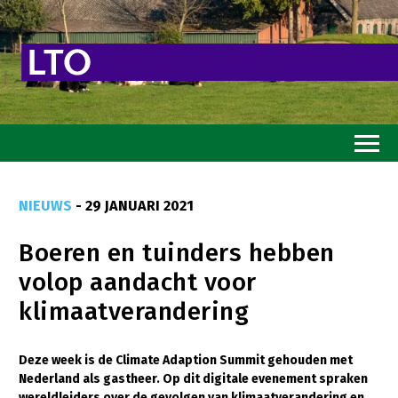
Home
NIEUWS
- 29 JANUARI 2021
Toekomstvisie
Boeren en tuinders hebben
Goed eten
volop aandacht voor
Mooi groen
klimaatverandering
Sterk ondernemerschap
Transitiepaden
Deze week is de Climate Adaption Summit gehouden met
Nederland als gastheer. Op dit digitale evenement spraken
Thema’s
wereldleiders over de gevolgen van klimaatverandering en