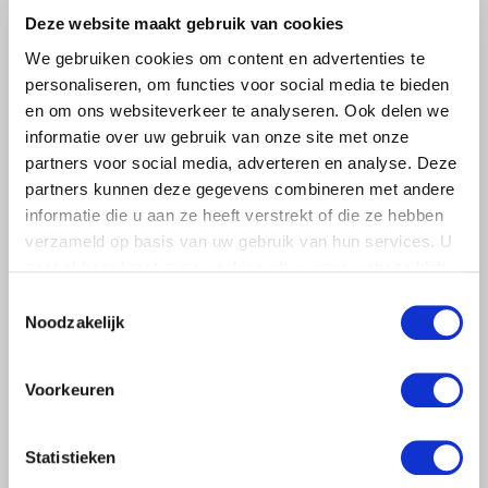
Deze website maakt gebruik van cookies
Lees meer
We gebruiken cookies om content en advertenties te
personaliseren, om functies voor social media te bieden
en om ons websiteverkeer te analyseren. Ook delen we
informatie over uw gebruik van onze site met onze
partners voor social media, adverteren en analyse. Deze
partners kunnen deze gegevens combineren met andere
informatie die u aan ze heeft verstrekt of die ze hebben
verzameld op basis van uw gebruik van hun services. U
gaat akkoord met onze cookies als u onze website blijft
gebruiken.
Toestemmingsselectie
Noodzakelijk
Voorkeuren
LTO LOBBY
Statistieken
6 AUGUSTUS 2026