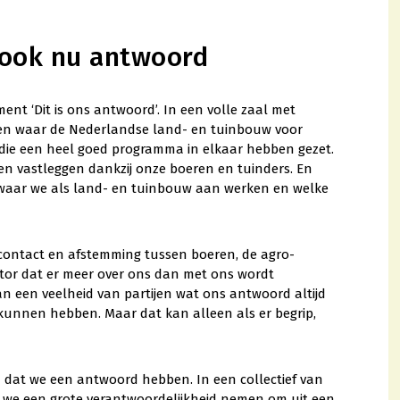
 ook nu antwoord
nt ‘Dit is ons antwoord’. In een volle zaal met
zien waar de Nederlandse land- en tuinbouw voor
 die een heel goed programma in elkaar hebben gezet.
den vastleggen dankzij onze boeren en tuinders. En
 waar we als land- en tuinbouw aan werken en welke
contact en afstemming tussen boeren, de agro-
ctor dat er meer over ons dan met ons wordt
n een veelheid van partijen wat ons antwoord altijd
kunnen hebben. Maar dat kan alleen als er begrip,
 dat we een antwoord hebben. In een collectief van
 we een grote verantwoordelijkheid nemen om uit een