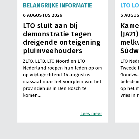
BELANGRIJKE INFORMATIE
LTO L
6 AUGUSTUS 2026
6 AUGUS
LTO sluit aan bij
Kame
demonstratie tegen
(JA21
dreigende onteigening
melkv
pluimveehouders
Súdw
ZLTO, LLTB, LTO Noord en LTO
LTO Nede
Nederland roepen hun leden op om
Tweede 
op vrijdagochtend 14 augustus
Goudzwa
massaal naar het voorplein van het
beleids
provinciehuis in Den Bosch te
op het m
komen…
Vries in 
Lees meer