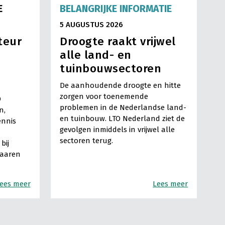
E
BELANGRIJKE INFORMATIE
5 AUGUSTUS 2026
teur
Droogte raakt vrijwel
alle land- en
tuinbouwsectoren
De aanhoudende droogte en hitte
zorgen voor toenemende
O
problemen in de Nederlandse land-
n,
en tuinbouw. LTO Nederland ziet de
ennis
gevolgen inmiddels in vrijwel alle
sectoren terug.
bij
Haaren
ees meer
Lees meer