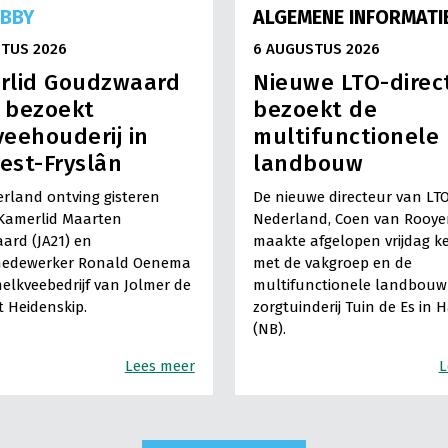
OBBY
ALGEMENE INFORMATI
TUS 2026
6 AUGUSTUS 2026
rlid Goudzwaard
Nieuwe LTO-direc
) bezoekt
bezoekt de
eehouderij in
multifunctionele
est-Fryslân
landbouw
rland ontving gisteren
De nieuwe directeur van LT
Kamerlid Maarten
Nederland, Coen van Rooye
ard (JA21) en
maakte afgelopen vrijdag k
medewerker Ronald Oenema
met de vakgroep en de
elkveebedrijf van Jolmer de
multifunctionele landbouw 
It Heidenskip.
zorgtuinderij Tuin de Es in 
(NB).
Lees meer
L