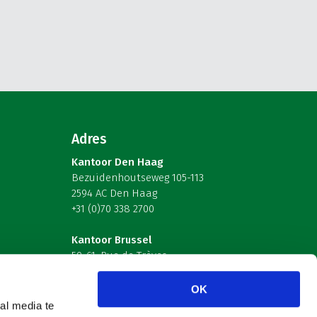
Adres
Kantoor Den Haag
Bezuidenhoutseweg 105-113
2594 AC Den Haag
+31 (0)70 338 2700
Kantoor Brussel
59-61, Rue de Trèves
B-1040 Brussel – België
OK
Volg ons
al media te