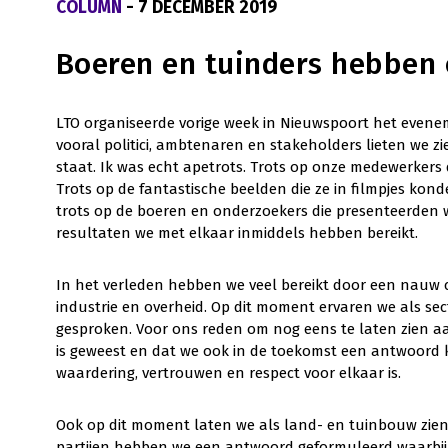
COLUMN
- 7 DECEMBER 2019
Boeren en tuinders hebben
LTO organiseerde vorige week in Nieuwspoort het eveneme
vooral politici, ambtenaren en stakeholders lieten we 
staat. Ik was echt apetrots. Trots op onze medewerkers
Trots op de fantastische beelden die ze in filmpjes kon
trots op de boeren en onderzoekers die presenteerden
resultaten we met elkaar inmiddels hebben bereikt.
In het verleden hebben we veel bereikt door een nauw 
industrie en overheid. Op dit moment ervaren we als se
gesproken. Voor ons reden om nog eens te laten zien aa
is geweest en dat we ook in de toekomst een antwoord 
waardering, vertrouwen en respect voor elkaar is.
Ook op dit moment laten we als land- en tuinbouw zien
partijen hebben we een antwoord geformuleerd waarbij