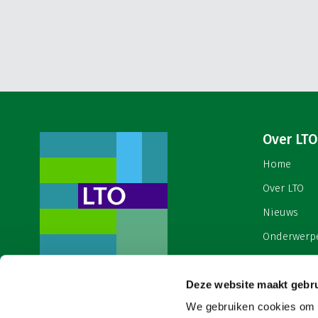
Over LTO
Home
Over LTO
Nieuws
Onderwerp
English
Deze website maakt gebru
Contact
Een ondernemers- en
werkgeversorganisatie met meerwaarde,
We gebruiken cookies om c
Cookies & 