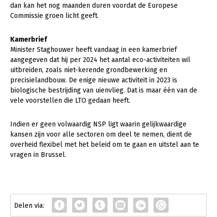
dan kan het nog maanden duren voordat de Europese
LTO Nederland
Commissie groen licht geeft.
Mensen
Kamerbrief
Jaarverslag 2023
Bestuur en Directie
Minister Staghouwer heeft vandaag in een kamerbrief
aangegeven dat hij per 2024 het aantal eco-activiteiten wil
Vacatures
Medewerkers
uitbreiden, zoals niet-kerende grondbewerking en
precisielandbouw. De enige nieuwe activiteit in 2023 is
Pers
Vakgroepbestuurders
biologische bestrijding van uienvlieg. Dat is maar één van de
vele voorstellen die LTO gedaan heeft.
Contact
Indien er geen volwaardig NSP ligt waarin gelijkwaardige
kansen zijn voor alle sectoren om deel te nemen, dient de
overheid flexibel met het beleid om te gaan en uitstel aan te
vragen in Brussel.