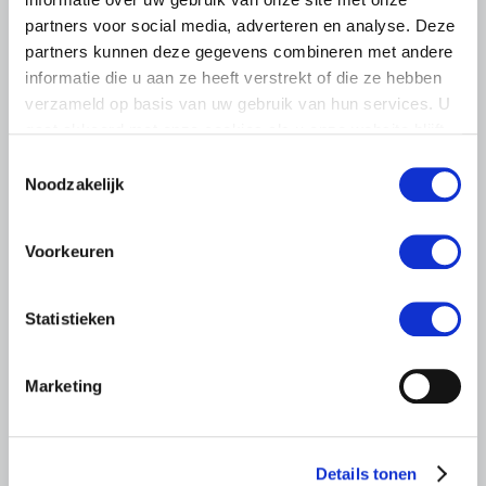
partners voor social media, adverteren en analyse. Deze
LTO LOBBY
partners kunnen deze gegevens combineren met andere
6 AUGUSTUS 2026
informatie die u aan ze heeft verstrekt of die ze hebben
Kamerlid Goudzwaard (JA21)
verzameld op basis van uw gebruik van hun services. U
bezoekt melkveehouderij in
gaat akkoord met onze cookies als u onze website blijft
Súdwest-Fryslân
gebruiken.
Toestemmingsselectie
Noodzakelijk
LTO Nederland ontving gisteren Tweede Kamerlid
Maarten Goudzwaard (JA21) en beleidsmedewerker
Ronald Oenema op het melkveebedrijf van Jolmer de
Voorkeuren
Vries in It Heidenskip.
Lees meer
Statistieken
Marketing
Details tonen