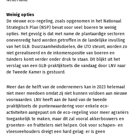
Konijnenhouderij
Weinig opties
Melkveehouderij
De nieuwe eco-regeling, zoals opgenomen in het Nationaal
Strategisch Plan (NSP) bevat voor veel boeren te weinig
Paardenhouderij
opties. Het gevolg is dat met name de plantaardige sectoren
onevenredig hard worden getroffen in de landelijke invulling
Pluimveehouderij
van het GLB. Duurzaamheidsdoelen, die LTO steunt, worden zo
Schapenhouderij
niet gerealiseerd en de inkomenspositie van boeren en
tuinders komt verder onder druk te staan. Dit blijkt uit het
Varkenshouderij
verslag van een GLB-praktijktoets die vandaag door LNV naar
de Tweede Kamer is gestuurd.
Vleesveehouderij
Plant
Meer dan de helft van de ondernemers kan in 2023 helemaal
niet meer meedoen omdat zij niet kunnen voldoen aan nieuwe
Akkerbouw
voorwaarden. LNV heeft aan de hand van de tweede
praktijktoets de puntenwaardering voor enkele eco-
Biologische Landbouw
activiteiten aangepast om de eco-regeling voor meer agrariërs
Bollenteelt
toegankelijk te maken, maar dit zal vooral akkerbouwers en
groenten- en fruittelers niet helpen. Ook voor schapen- en
Bomen, vaste planten en zomerbloemen
vleesveehouders dreigt een hard gelag: er is geen