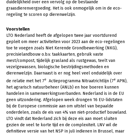
duidelijkheid over een vervolg op de bestaande
Fruitteelt
graasdierenvergoeding. Het is ook onmogelijk om in de eco-
regeling te scoren op dierenwelzijn.
Glastuinbouw
Paddenstoelen
Voorstellen
LTO Nederland heeft de afgelopen twee jaar voortdurend
Vollegrondsgroente
gepleit om meer activiteiten voor 2023 aan de eco-regelingen
Multifunctionele landbouw
toe te voegen zoals Niet Kerende Grondbewerking (NKG),
precisielandbouw o.b.v. taakkaarten, gebruik vaste
Multifunctioneel
mest/compost, tijdelijk grasland als rustgewas, teelt van
vezelgewassen, biologische bestrijdingsmethoden en
Vrouw en Bedrijf
dierenwelzijn. Daarnaast is er nog heel veel onduidelijk over
e
e
de relatie met het 7
Actieprogramma Nitraatrichtlijn (7
APN),
Onderwerpen
het agrarisch natuurbeheer (ANLb) en hoe boeren kunnen
handelen in samenwerkingsverbanden. Nederland is in de EU
Nieuws
geen uitzondering. Afgelopen week drongen 16 EU-lidstaten
bij de Europese commissie aan om uitstel van bepaalde
Nieuwsabonnement
onderdelen, zoals de eis van 4% van niet-productief bouwland.
Webinars
LTO vindt dat Nederland zich bij deze eis aan moet sluiten
gezien de veel te korte tijd en de complexiteit. LNV wil de
Over LTO
definitieve versie van het NSP in juli indienen in Brussel, maar