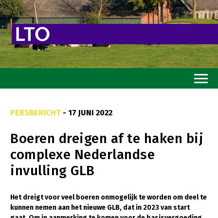
Home
PERSBERICHT
- 17 JUNI 2022
Toekomstvisie
Boeren dreigen af te haken bij
Goed eten
complexe Nederlandse
Mooi groen
invulling GLB
Sterk ondernemerschap
Transitiepaden
Het dreigt voor veel boeren onmogelijk te worden om deel te
kunnen nemen aan het nieuwe GLB, dat in 2023 van start
Thema’s
gaat. Om in aanmerking te komen voor de basisvergoeding