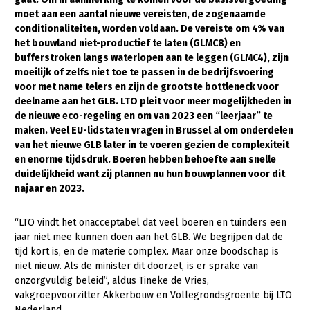
moet aan een aantal nieuwe vereisten, de zogenaamde
Gezonde planten
conditionaliteiten, worden voldaan. De vereiste om 4% van
het bouwland niet-productief te laten (GLMC8) en
Gezonde dieren
bufferstroken langs waterlopen aan te leggen (GLMC4), zijn
moeilijk of zelfs niet toe te passen in de bedrijfsvoering
Natuur, klimaat en energie
voor met name telers en zijn de grootste bottleneck voor
Bodem en water
deelname aan het GLB. LTO pleit voor meer mogelijkheden in
de nieuwe eco-regeling en om van 2023 een “leerjaar” te
Platteland en omgeving
maken. Veel EU-lidstaten vragen in Brussel al om onderdelen
van het nieuwe GLB later in te voeren gezien de complexiteit
Mens, ondernemerschap en onderwijs
en enorme tijdsdruk. Boeren hebben behoefte aan snelle
Internationaal
duidelijkheid want zij plannen nu hun bouwplannen voor dit
najaar en 2023.
Sectoren
“LTO vindt het onacceptabel dat veel boeren en tuinders een
Dier
jaar niet mee kunnen doen aan het GLB. We begrijpen dat de
tijd kort is, en de materie complex. Maar onze boodschap is
Biologische Landbouw
niet nieuw. Als de minister dit doorzet, is er sprake van
Geitenhouderij
onzorgvuldig beleid”, aldus Tineke de Vries,
vakgroepvoorzitter Akkerbouw en Vollegrondsgroente bij LTO
Kalverhouderij
Nederland.