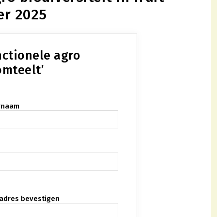
er 2025
ctionele agro
omteelt’
rnaam
ladres bevestigen