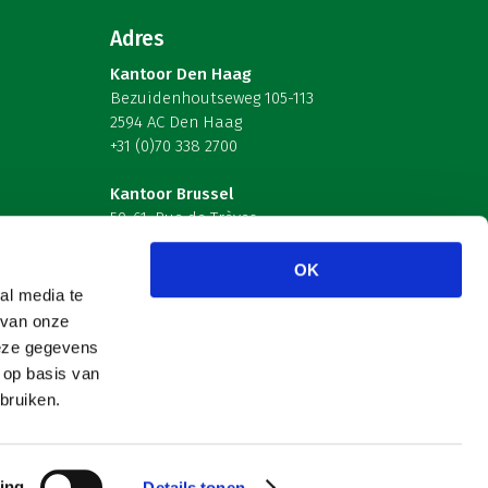
Adres
Kantoor Den Haag
Bezuidenhoutseweg 105-113
2594 AC Den Haag
+31 (0)70 338 2700
Kantoor Brussel
59-61, Rue de Trèves
B-1040 Brussel – België
OK
Volg ons
al media te
 van onze
deze gegevens
 op basis van
bruiken.
ing
Details tonen