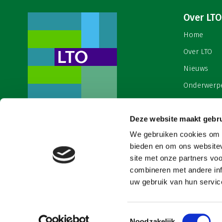
Over LTO
Home
Over LTO
Nieuws
Onderwerp
English
Contact
Deze website maakt gebru
Een ondernemers- en
werkgeversorganisatie met meerwaarde,
We gebruiken cookies om c
Cookies & 
voor een sector met meerwaarde. Dat is
bieden en om ons websitev
Land- en Tuinbouw Organisatie
site met onze partners vo
Nederland (LTO).
combineren met andere inf
uw gebruik van hun service
Toestemmingsselectie
Noodzakelijk