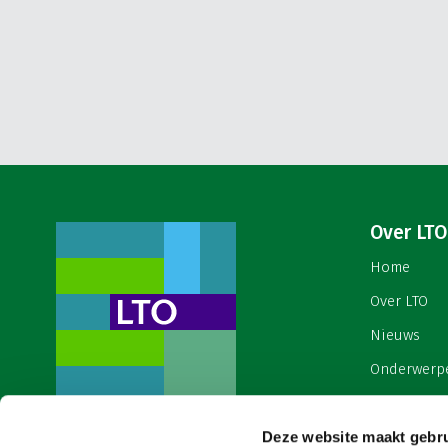
Over LTO
Home
Over LTO
Nieuws
Onderwerp
English
Deze website maakt gebru
Contact
Een ondernemers- en