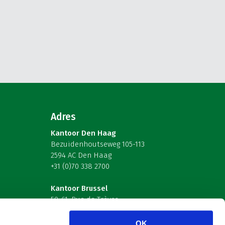
Adres
Kantoor Den Haag
Bezuidenhoutseweg 105-113
2594 AC Den Haag
+31 (0)70 338 2700
Kantoor Brussel
59-61, Rue de Trèves
B-1040 Brussel – België
OK