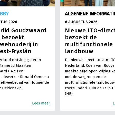
OBBY
ALGEMENE INFORMATI
TUS 2026
6 AUGUSTUS 2026
rlid Goudzwaard
Nieuwe LTO-direc
) bezoekt
bezoekt de
eehouderij in
multifunctionele
est-Fryslân
landbouw
rland ontving gisteren
De nieuwe directeur van LT
Kamerlid Maarten
Nederland, Coen van Rooye
ard (JA21) en
maakte afgelopen vrijdag k
medewerker Ronald Oenema
met de vakgroep en de
elkveebedrijf van Jolmer de
multifunctionele landbouw 
It Heidenskip.
zorgtuinderij Tuin de Es in 
(NB).
Lees meer
L