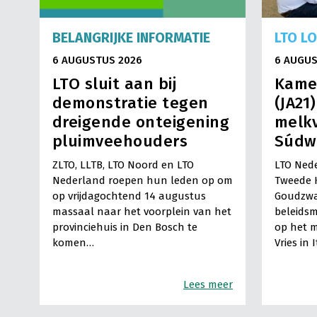
BELANGRIJKE INFORMATIE
LTO L
6 AUGUSTUS 2026
6 AUGUS
LTO sluit aan bij
Kame
demonstratie tegen
(JA21
dreigende onteigening
melkv
pluimveehouders
Súdw
ZLTO, LLTB, LTO Noord en LTO
LTO Nede
Nederland roepen hun leden op om
Tweede 
op vrijdagochtend 14 augustus
Goudzwa
massaal naar het voorplein van het
beleids
provinciehuis in Den Bosch te
op het m
komen…
Vries in 
Lees meer