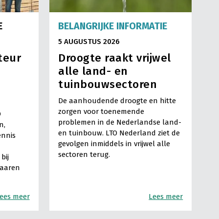
E
BELANGRIJKE INFORMATIE
5 AUGUSTUS 2026
teur
Droogte raakt vrijwel
alle land- en
tuinbouwsectoren
De aanhoudende droogte en hitte
zorgen voor toenemende
O
problemen in de Nederlandse land-
n,
en tuinbouw. LTO Nederland ziet de
ennis
gevolgen inmiddels in vrijwel alle
sectoren terug.
bij
Haaren
ees meer
Lees meer