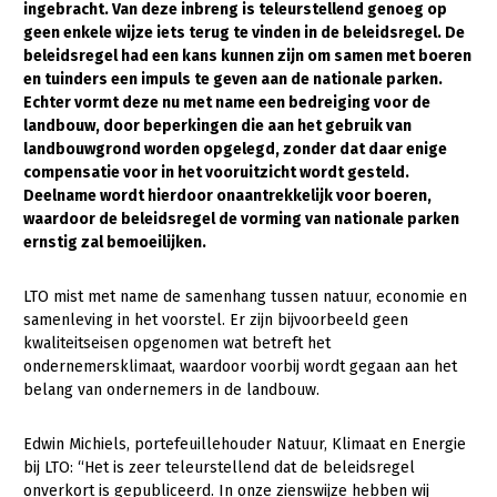
ingebracht. Van deze inbreng is teleurstellend genoeg op
geen enkele wijze iets terug te vinden in de beleidsregel. De
Gezonde planten
beleidsregel had een kans kunnen zijn om samen met boeren
Gezonde dieren
en tuinders een impuls te geven aan de nationale parken.
Echter vormt deze nu met name een bedreiging voor de
Natuur, klimaat en energie
landbouw, door beperkingen die aan het gebruik van
landbouwgrond worden opgelegd, zonder dat daar enige
Bodem en water
compensatie voor in het vooruitzicht wordt gesteld.
Deelname wordt hierdoor onaantrekkelijk voor boeren,
Platteland en omgeving
waardoor de beleidsregel de vorming van nationale parken
Mens, ondernemerschap en onderwijs
ernstig zal bemoeilijken.
Internationaal
LTO mist met name de samenhang tussen natuur, economie en
samenleving in het voorstel. Er zijn bijvoorbeeld geen
Sectoren
kwaliteitseisen opgenomen wat betreft het
ondernemersklimaat, waardoor voorbij wordt gegaan aan het
Dier
belang van ondernemers in de landbouw.
Plant
Biologische Landbouw
Edwin Michiels, portefeuillehouder Natuur, Klimaat en Energie
Multifunctionele landbouw
Geitenhouderij
Akkerbouw
bij LTO: “Het is zeer teleurstellend dat de beleidsregel
Kalverhouderij
Biologische Landbouw
Multifunctioneel
onverkort is gepubliceerd. In onze zienswijze hebben wij