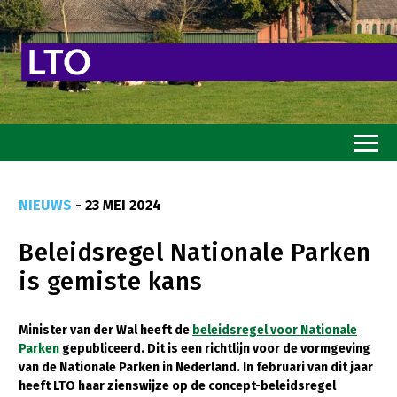
Home
NIEUWS
- 23 MEI 2024
Toekomstvisie
Beleidsregel Nationale Parken
Goed eten
is gemiste kans
Mooi groen
Sterk ondernemerschap
Minister van der Wal heeft de
beleidsregel voor Nationale
Parken
gepubliceerd. Dit is een richtlijn voor de vormgeving
Transitiepaden
van de Nationale Parken in Nederland. In februari van dit jaar
heeft LTO haar zienswijze op de concept-beleidsregel
Thema’s