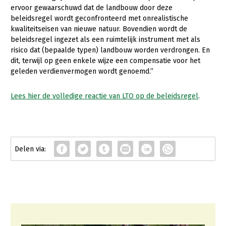
Onderwerpen
ervoor gewaarschuwd dat de landbouw door deze
Konijnenhouderij
Bollenteelt
Vrouw en Bedrijf
beleidsregel wordt geconfronteerd met onrealistische
Nieuws
kwaliteitseisen van nieuwe natuur. Bovendien wordt de
Melkveehouderij
Bomen, vaste planten en zomerbloemen
beleidsregel ingezet als een ruimtelijk instrument met als
Nieuwsabonnement
risico dat (bepaalde typen) landbouw worden verdrongen. En
Paardenhouderij
Fruitteelt
dit, terwijl op geen enkele wijze een compensatie voor het
Webinars
Pluimveehouderij
Glastuinbouw
geleden verdienvermogen wordt genoemd.”
Over LTO
Schapenhouderij
Paddenstoelen
Lees hier de volledige reactie van LTO op de beleidsregel
.
LTO Nederland
Varkenshouderij
Vollegrondsgroente
Mensen
Vleesveehouderij
Jaarverslag 2023
Bestuur en Directie
Vacatures
Medewerkers
Pers
Vakgroepbestuurders
Contact