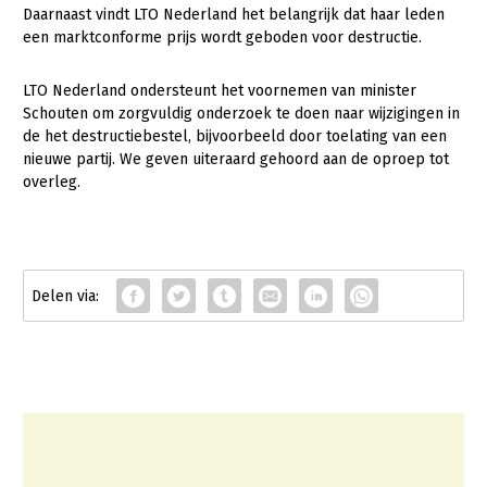
Fruitteelt
Daarnaast vindt LTO Nederland het belangrijk dat haar leden
Webinars
een marktconforme prijs wordt geboden voor destructie.
Glastuinbouw
Over LTO
LTO Nederland ondersteunt het voornemen van minister
Paddenstoelen
Schouten om zorgvuldig onderzoek te doen naar wijzigingen in
LTO Nederland
Vollegrondsgroente
de het destructiebestel, bijvoorbeeld door toelating van een
nieuwe partij. We geven uiteraard gehoord aan de oproep tot
Mensen
overleg.
Jaarverslag 2023
Bestuur en Directie
Vacatures
Medewerkers
Pers
Vakgroepbestuurders
Contact