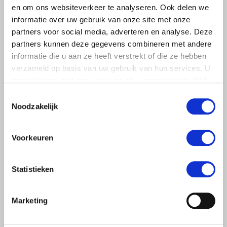
en om ons websiteverkeer te analyseren. Ook delen we
informatie over uw gebruik van onze site met onze
partners voor social media, adverteren en analyse. Deze
partners kunnen deze gegevens combineren met andere
informatie die u aan ze heeft verstrekt of die ze hebben
verzameld op basis van uw gebruik van hun services. U
gaat akkoord met onze cookies als u onze website blijft
gebruiken.
Toestemmingsselectie
Noodzakelijk
LTO LOBBY
6 AUGUSTUS 2026
Voorkeuren
Kamerlid Goudzwaard (JA21)
bezoekt melkveehouderij in
Súdwest-Fryslân
Statistieken
LTO Nederland ontving gisteren Tweede Kamerlid
Maarten Goudzwaard (JA21) en beleidsmedewerker
Marketing
Ronald Oenema op het melkveebedrijf van Jolmer de
Vries in It Heidenskip.