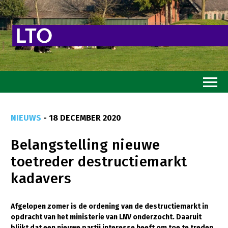
Home
NIEUWS
- 18 DECEMBER 2020
Toekomstvisie
Belangstelling nieuwe
Goed eten
toetreder destructiemarkt
Mooi groen
kadavers
Sterk ondernemerschap
Transitiepaden
Afgelopen zomer is de ordening van de destructiemarkt in
opdracht van het ministerie van LNV onderzocht. Daaruit
Thema’s
blijkt dat een nieuwe partij interesse heeft om toe te treden