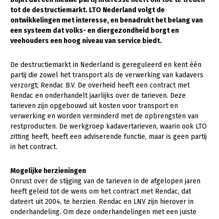
tot de destructiemarkt. LTO Nederland volgt de
Gezonde planten
ontwikkelingen met interesse, en benadrukt het belang van
een systeem dat volks- en diergezondheid borgt en
Gezonde dieren
veehouders een hoog niveau van service biedt.
Natuur, klimaat en energie
De destructiemarkt in Nederland is gereguleerd en kent één
Bodem en water
partij die zowel het transport als de verwerking van kadavers
verzorgt; Rendac B.V. De overheid heeft een contract met
Platteland en omgeving
Rendac en onderhandelt jaarlijks over de tarieven. Deze
Mens, ondernemerschap en onderwijs
tarieven zijn opgebouwd uit kosten voor transport en
verwerking en worden verminderd met de opbrengsten van
Internationaal
restproducten. De werkgroep kadavertarieven, waarin ook LTO
zitting heeft, heeft een adviserende functie, maar is geen partij
Sectoren
in het contract.
Dier
Mogelijke herzieningen
Biologische Landbouw
Onrust over de stijging van de tarieven in de afgelopen jaren
heeft geleid tot de wens om het contract met Rendac, dat
Geitenhouderij
dateert uit 2004, te herzien. Rendac en LNV zijn hierover in
onderhandeling. Om deze onderhandelingen met een juiste
Kalverhouderij