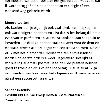
Onderwerpen
het mooiste vak dat er bestaat! Het gebeurt dan wel eens dat
ik word teruggefloten en er spontaan een dagje of een
Konijnenhouderij
Bollenteelt
Vrouw en Bedrijf
weekend weg geboekt wordt.
Nieuws
Melkveehouderij
Bomen, vaste planten en zomerbloemen
Nieuwsabonnement
Nieuwe teelten
Paardenhouderij
Fruitteelt
Als kweker ben je eigenlijk ook vaak druk, natuurlijk zijn er
Webinars
ook wat rustigere periodes en juist dan is het belangrijk om er
Pluimveehouderij
Glastuinbouw
even van te profiteren en wat extra aandacht aan het gezin te
Over LTO
Schapenhouderij
Paddenstoelen
besteden. Die drukke periode staat nu weer voor de deur en
we staan alweer aan het begin van een nieuw seizoen. We zijn
LTO Nederland
Varkenshouderij
Vollegrondsgroente
druk met het planten van nieuwe teelten en tussendoor
Mensen
worden de eerste orders alweer uitgeleverd. Het lijkt er
Vleesveehouderij
vooralsnog allemaal positief uit te zien, de planten hebben
Jaarverslag 2023
Bestuur en Directie
goed gegroeid en er is voldoende vraag. Ik sluit nu af; ik ga
mijn meiden voorlezen voor het slapengaan. Ik wens iedereen
Vacatures
Medewerkers
alvast een succesvol najaar toe!
Pers
Vakgroepbestuurders
Sander Hendrikx
Contact
Bestuurslid LTO Vakgroep Bomen, Vaste Planten en
Zomerbloemen