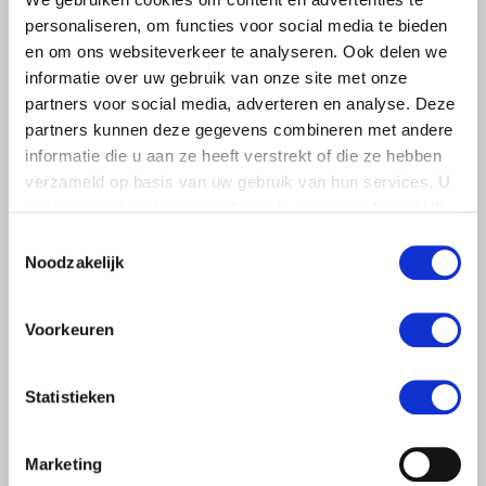
personaliseren, om functies voor social media te bieden
en om ons websiteverkeer te analyseren. Ook delen we
informatie over uw gebruik van onze site met onze
partners voor social media, adverteren en analyse. Deze
partners kunnen deze gegevens combineren met andere
informatie die u aan ze heeft verstrekt of die ze hebben
verzameld op basis van uw gebruik van hun services. U
gaat akkoord met onze cookies als u onze website blijft
gebruiken.
Toestemmingsselectie
Noodzakelijk
LTO LOBBY
Voorkeuren
6 AUGUSTUS 2026
Kamerlid Goudzwaard (JA21)
Statistieken
bezoekt melkveehouderij in
Súdwest-Fryslân
Marketing
LTO Nederland ontving gisteren Tweede Kamerlid