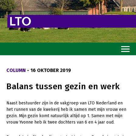
Home
COLUMN
- 16 OKTOBER 2019
Toekomstvisie
Balans tussen gezin en werk
Goed eten
Mooi groen
Naast bestuurder zijn in de vakgroep van LTO Nederland en
het runnen van de kwekerij heb ik samen met mijn vrouw een
Sterk ondernemerschap
gezin. Mijn gezin komt natuurlijk altijd op 1. Samen met mijn
Transitiepaden
vrouw Yvonne heb ik twee dochters van 6 en 4 jaar oud.
Thema’s