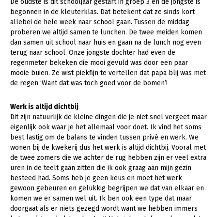
De oudste is dit schooljaar gestart in groep 3 en de jongste is
begonnen in de kleuterklas. Dat betekent dat ze sinds kort
Gezonde planten
allebei de hele week naar school gaan. Tussen de middag
proberen we altijd samen te lunchen. De twee meiden komen
Gezonde dieren
dan samen uit school naar huis en gaan na de lunch nog even
Natuur, klimaat en energie
terug naar school. Onze jongste dochter had even de
regenmeter bekeken die mooi gevuld was door een paar
Bodem en water
mooie buien. Ze wist piekfijn te vertellen dat papa blij was met
de regen ‘Want dat was toch goed voor de bomen’!
Platteland en omgeving
Mens, ondernemerschap en onderwijs
Werk is altijd dichtbij
Dit zijn natuurlijk de kleine dingen die je niet snel vergeet maar
Internationaal
eigenlijk ook waar je het allemaal voor doet. Ik vind het soms
best lastig om de balans te vinden tussen privé en werk. We
Sectoren
wonen bij de kwekerij dus het werk is altijd dichtbij. Vooral met
de twee zomers die we achter de rug hebben zijn er veel extra
Dier
uren in de teelt gaan zitten die ik ook graag aan mijn gezin
besteed had. Soms heb je geen keus en moet het werk
Plant
Biologische Landbouw
gewoon gebeuren en gelukkig begrijpen we dat van elkaar en
Multifunctionele landbouw
Geitenhouderij
Akkerbouw
komen we er samen wel uit. Ik ben ook een type dat maar
doorgaat als er niets gezegd wordt want we hebben immers
Kalverhouderij
Biologische Landbouw
Multifunctioneel