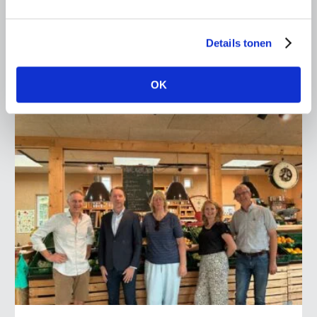
Maarten Goudzwaard (JA21) en beleidsmedewerker
Ronald Oenema op het melkveebedrijf van Jolmer de
Vries in It Heidenskip.
Details tonen
Lees meer
OK