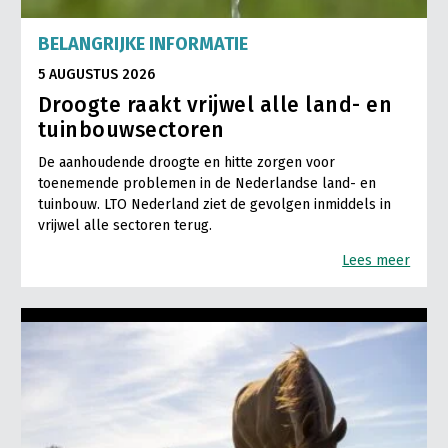
Onderwerpen
Konijnenhouderij
Bollenteelt
Vrouw en Bedrijf
BELANGRIJKE INFORMATIE
Nieuws
Melkveehouderij
Bomen, vaste planten en zomerbloemen
5 AUGUSTUS 2026
Nieuwsabonnement
Droogte raakt vrijwel alle land- en
Paardenhouderij
Fruitteelt
Webinars
tuinbouwsectoren
Pluimveehouderij
Glastuinbouw
De aanhoudende droogte en hitte zorgen voor
Over LTO
Schapenhouderij
Paddenstoelen
toenemende problemen in de Nederlandse land- en
tuinbouw. LTO Nederland ziet de gevolgen inmiddels in
LTO Nederland
Varkenshouderij
Vollegrondsgroente
vrijwel alle sectoren terug.
Mensen
Vleesveehouderij
Lees meer
Jaarverslag 2023
Bestuur en Directie
Vacatures
Medewerkers
Pers
Vakgroepbestuurders
Contact