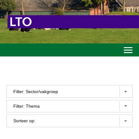
Home
Toekomstvisie
Goed eten
Mooi groen
Sterk ondernemerschap
Transitiepaden
Thema’s