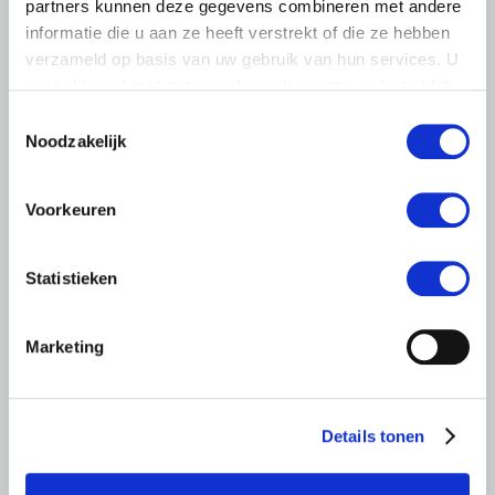
partners kunnen deze gegevens combineren met andere
ondernemers staat op het spel
informatie die u aan ze heeft verstrekt of die ze hebben
Sinds afgelopen vrijdag zijn de emoties hoog opgelopen
verzameld op basis van uw gebruik van hun services. U
bij Brabantse pluimveehouders. Het voorgenomen
gaat akkoord met onze cookies als u onze website blijft
besluit van Gedeputeerde Staten van Noord-Brabant om
gebruiken.
Toestemmingsselectie
de rechtsgeldige…
Noodzakelijk
Lees meer
Voorkeuren
Statistieken
Marketing
Details tonen