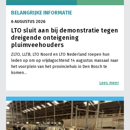
Onderwerpen
Konijnenhouderij
Bollenteelt
Vrouw en Bedrijf
BELANGRIJKE INFORMATIE
Nieuws
Melkveehouderij
Bomen, vaste planten en zomerbloemen
6 AUGUSTUS 2026
Nieuwsabonnement
LTO sluit aan bij demonstratie tegen
Paardenhouderij
Fruitteelt
Webinars
dreigende onteigening
Pluimveehouderij
Glastuinbouw
pluimveehouders
Over LTO
Schapenhouderij
Paddenstoelen
ZLTO, LLTB, LTO Noord en LTO Nederland roepen hun
LTO Nederland
leden op om op vrijdagochtend 14 augustus massaal naar
Varkenshouderij
Vollegrondsgroente
het voorplein van het provinciehuis in Den Bosch te
Mensen
Vleesveehouderij
komen…
Jaarverslag 2023
Bestuur en Directie
Lees meer
Vacatures
Medewerkers
Pers
Vakgroepbestuurders
Contact