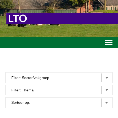
Home
Toekomstvisie
Goed eten
Mooi groen
Sterk ondernemerschap
Transitiepaden
Thema’s