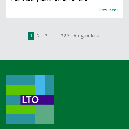
Lees meer
1
2
3
…
229
Volgende »