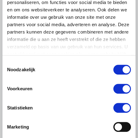
personaliseren, om functies voor social media te bieden
en om ons websiteverkeer te analyseren. Ook delen we
informatie over uw gebruik van onze site met onze
partners voor social media, adverteren en analyse. Deze
partners kunnen deze gegevens combineren met andere
informatie die u aan ze heeft verstrekt of die ze hebben
verzameld op basis van uw gebruik van hun services. U
gaat akkoord met onze cookies als u onze website blijft
gebruiken.
Toestemmingsselectie
Noodzakelijk
LTO LOBBY
Voorkeuren
6 AUGUSTUS 2026
Kamerlid Goudzwaard (JA21)
bezoekt melkveehouderij in
Statistieken
Súdwest-Fryslân
LTO Nederland ontving gisteren Tweede Kamerlid
Marketing
Maarten Goudzwaard (JA21) en beleidsmedewerker
Ronald Oenema op het melkveebedrijf van Jolmer de