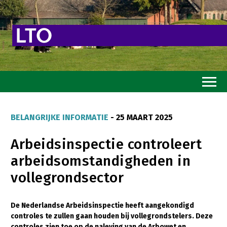
Home
BELANGRIJKE INFORMATIE
- 25 MAART 2025
Toekomstvisie
Arbeidsinspectie controleert
Goed eten
arbeidsomstandigheden in
Mooi groen
vollegrondsector
Sterk ondernemerschap
Transitiepaden
De Nederlandse Arbeidsinspectie heeft aangekondigd
controles te zullen gaan houden bij vollegrondstelers. Deze
Thema’s
controles zien toe op de naleving van de Arbowet en