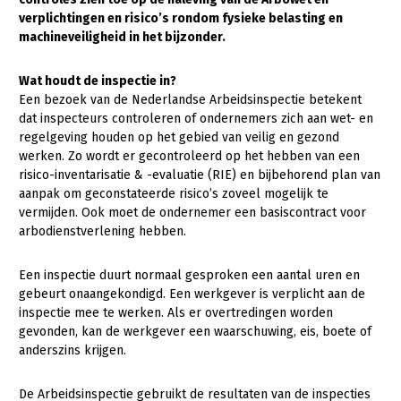
verplichtingen en risico’s rondom fysieke belasting en
Gezonde planten
machineveiligheid in het bijzonder.
Gezonde dieren
Wat houdt de inspectie in?
Natuur, klimaat en energie
Een bezoek van de Nederlandse Arbeidsinspectie betekent
dat inspecteurs controleren of ondernemers zich aan wet- en
Bodem en water
regelgeving houden op het gebied van veilig en gezond
werken. Zo wordt er gecontroleerd op het hebben van een
Platteland en omgeving
risico-inventarisatie & -evaluatie (RIE) en bijbehorend plan van
Mens, ondernemerschap en onderwijs
aanpak om geconstateerde risico’s zoveel mogelijk te
vermijden. Ook moet de ondernemer een basiscontract voor
Internationaal
arbodienstverlening hebben.
Sectoren
Een inspectie duurt normaal gesproken een aantal uren en
gebeurt onaangekondigd. Een werkgever is verplicht aan de
Dier
inspectie mee te werken. Als er overtredingen worden
Plant
Biologische Landbouw
gevonden, kan de werkgever een waarschuwing, eis, boete of
anderszins krijgen.
Multifunctionele landbouw
Geitenhouderij
Akkerbouw
De Arbeidsinspectie gebruikt de resultaten van de inspecties
Kalverhouderij
Biologische Landbouw
Multifunctioneel