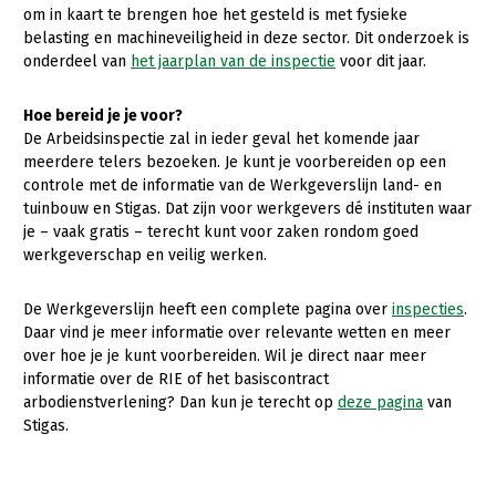
Onderwerpen
om in kaart te brengen hoe het gesteld is met fysieke
Konijnenhouderij
Bollenteelt
Vrouw en Bedrijf
belasting en machineveiligheid in deze sector. Dit onderzoek is
Nieuws
onderdeel van
het jaarplan van de inspectie
voor dit jaar.
Melkveehouderij
Bomen, vaste planten en zomerbloemen
Nieuwsabonnement
Paardenhouderij
Fruitteelt
Hoe bereid je je voor?
Webinars
De Arbeidsinspectie zal in ieder geval het komende jaar
Pluimveehouderij
Glastuinbouw
meerdere telers bezoeken. Je kunt je voorbereiden op een
Over LTO
controle met de informatie van de Werkgeverslijn land- en
Schapenhouderij
Paddenstoelen
tuinbouw en Stigas. Dat zijn voor werkgevers dé instituten waar
LTO Nederland
Varkenshouderij
Vollegrondsgroente
je – vaak gratis – terecht kunt voor zaken rondom goed
werkgeverschap en veilig werken.
Mensen
Vleesveehouderij
Jaarverslag 2023
Bestuur en Directie
De Werkgeverslijn heeft een complete pagina over
inspecties
.
Daar vind je meer informatie over relevante wetten en meer
Vacatures
Medewerkers
over hoe je je kunt voorbereiden. Wil je direct naar meer
informatie over de RIE of het basiscontract
Pers
Vakgroepbestuurders
arbodienstverlening? Dan kun je terecht op
deze pagina
van
Contact
Stigas.