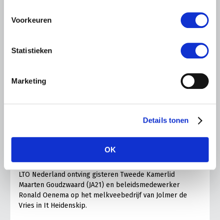
Voorkeuren
Statistieken
Marketing
LTO LOBBY
6 AUGUSTUS 2026
Details tonen
Kamerlid Goudzwaard (JA21)
bezoekt melkveehouderij in
OK
Súdwest-Fryslân
LTO Nederland ontving gisteren Tweede Kamerlid
Maarten Goudzwaard (JA21) en beleidsmedewerker
Ronald Oenema op het melkveebedrijf van Jolmer de
Vries in It Heidenskip.