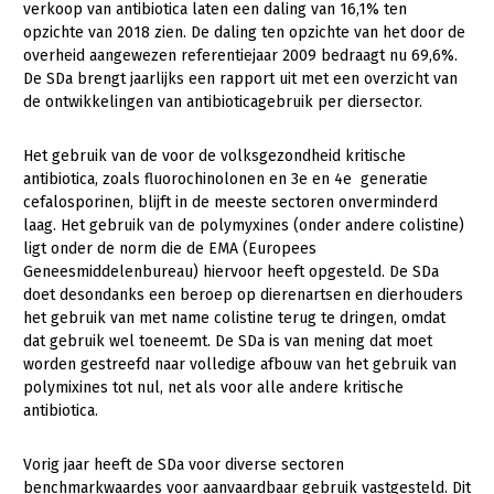
verkoop van antibiotica laten een daling van 16,1% ten
opzichte van 2018 zien. De daling ten opzichte van het door de
Gezonde planten
overheid aangewezen referentiejaar 2009 bedraagt nu 69,6%.
Gezonde dieren
De SDa brengt jaarlijks een rapport uit met een overzicht van
de ontwikkelingen van antibioticagebruik per diersector.
Natuur, klimaat en energie
Het gebruik van de voor de volksgezondheid kritische
Bodem en water
antibiotica, zoals fluorochinolonen en 3e en 4e generatie
Platteland en omgeving
cefalosporinen, blijft in de meeste sectoren onverminderd
laag. Het gebruik van de polymyxines (onder andere colistine)
Mens, ondernemerschap en onderwijs
ligt onder de norm die de EMA (Europees
Geneesmiddelenbureau) hiervoor heeft opgesteld. De SDa
Internationaal
doet desondanks een beroep op dierenartsen en dierhouders
het gebruik van met name colistine terug te dringen, omdat
Sectoren
dat gebruik wel toeneemt. De SDa is van mening dat moet
worden gestreefd naar volledige afbouw van het gebruik van
Dier
polymixines tot nul, net als voor alle andere kritische
Plant
Biologische Landbouw
antibiotica.
Multifunctionele landbouw
Geitenhouderij
Akkerbouw
Vorig jaar heeft de SDa voor diverse sectoren
Kalverhouderij
Biologische Landbouw
Multifunctioneel
benchmarkwaardes voor aanvaardbaar gebruik vastgesteld. Dit