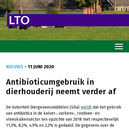
Home
NIEUWS
- 11 JUNI 2020
Toekomstvisie
Antibioticumgebruik in
Goed eten
dierhouderij neemt verder af
Mooi groen
Sterk ondernemerschap
De Autoriteit Diergeneesmiddelen (SDa)
meldt
dat het gebruik
van antibiotica in de kalver-, varkens-, rundvee- en
Transitiepaden
vleeskuikensector ten opzichte van 2018 met respectievelijk
11,3%, 8,2%, 4,9% en 2,2% is gedaald. De gegevens over de
Thema’s