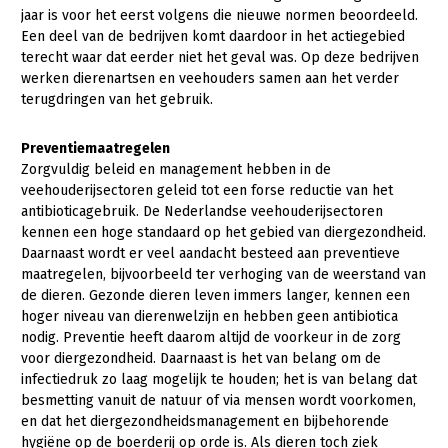
Onderwerpen
jaar is voor het eerst volgens die nieuwe normen beoordeeld.
Konijnenhouderij
Bollenteelt
Vrouw en Bedrijf
Een deel van de bedrijven komt daardoor in het actiegebied
Nieuws
terecht waar dat eerder niet het geval was. Op deze bedrijven
Melkveehouderij
Bomen, vaste planten en zomerbloemen
werken dierenartsen en veehouders samen aan het verder
Nieuwsabonnement
terugdringen van het gebruik.
Paardenhouderij
Fruitteelt
Webinars
Pluimveehouderij
Glastuinbouw
Preventiemaatregelen
Over LTO
Zorgvuldig beleid en management hebben in de
Schapenhouderij
Paddenstoelen
veehouderijsectoren geleid tot een forse reductie van het
LTO Nederland
Varkenshouderij
Vollegrondsgroente
antibioticagebruik. De Nederlandse veehouderijsectoren
kennen een hoge standaard op het gebied van diergezondheid.
Mensen
Vleesveehouderij
Daarnaast wordt er veel aandacht besteed aan preventieve
maatregelen, bijvoorbeeld ter verhoging van de weerstand van
Jaarverslag 2023
Bestuur en Directie
de dieren. Gezonde dieren leven immers langer, kennen een
Vacatures
Medewerkers
hoger niveau van dierenwelzijn en hebben geen antibiotica
nodig. Preventie heeft daarom altijd de voorkeur in de zorg
Pers
Vakgroepbestuurders
voor diergezondheid. Daarnaast is het van belang om de
infectiedruk zo laag mogelijk te houden; het is van belang dat
Contact
besmetting vanuit de natuur of via mensen wordt voorkomen,
en dat het diergezondheidsmanagement en bijbehorende
hygiëne op de boerderij op orde is. Als dieren toch ziek