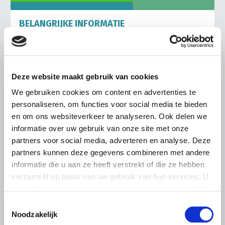
BELANGRIJKE INFORMATIE
6 AUGUSTUS 2026
LTO sluit aan bij demonstratie tegen
dreigende onteigening
Deze website maakt gebruik van cookies
pluimveehouders
We gebruiken cookies om content en advertenties te
ZLTO, LLTB, LTO Noord en LTO Nederland roepen hun
personaliseren, om functies voor social media te bieden
leden op om op vrijdagochtend 14 augustus massaal naar
het voorplein van het provinciehuis in Den Bosch te
en om ons websiteverkeer te analyseren. Ook delen we
komen…
informatie over uw gebruik van onze site met onze
partners voor social media, adverteren en analyse. Deze
Lees meer
partners kunnen deze gegevens combineren met andere
informatie die u aan ze heeft verstrekt of die ze hebben
verzameld op basis van uw gebruik van hun services. U
gaat akkoord met onze cookies als u onze website blijft
gebruiken.
Toestemmingsselectie
Noodzakelijk