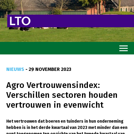
Home
NIEUWS
- 29 NOVEMBER 2023
Toekomstvisie
Agro Vertrouwensindex:
Goed eten
Verschillen sectoren houden
Mooi groen
vertrouwen in evenwicht
Sterk ondernemerschap
Transitiepaden
Het vertrouwen dat boeren en tuinders in hun onderneming
hebben is in het derde kwartaal van 2023 met minder dan een
Thema’s
punt toegenomen ten opzichte van het tweede kwartaal van