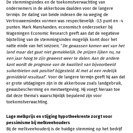
Onderwerpen
De stemmingsindex en de toekomstverwachting van
ondernemers in de akkerbouw daalden voor de langere
Konijnenhouderij
Bollenteelt
Vrouw en Bedrijf
Nieuws
termijn. De daling van beide indexen die na weging de
Melkveehouderij
Bomen, vaste planten en zomerbloemen
Vertrouwensindex vormen was respectievelijk -3,5 punt en -4
Nieuwsabonnement
punten. Mark Manshanden, economisch onderzoeker bij
Paardenhouderij
Fruitteelt
Wageningen Economic Research geeft aan dat de negatieve
Webinars
bijstelling van de stemmingsindex mogelijk komt door het
Pluimveehouderij
Glastuinbouw
natte einde van het seizoen; “
De gewassen komen wel van het
Over LTO
Schapenhouderij
Paddenstoelen
land maar dat gaat niet gemakkelijk. De prijzen lijken nu, na
een jaar hoog te zijn geweest weer te dalen. Aan de andere
LTO Nederland
Varkenshouderij
Vollegrondsgroente
kant wordt de prognose van de kwaliteit van bijvoorbeeld
suikerbieten ook positief bijgesteld. Al met al een redelijk
Mensen
Vleesveehouderij
gemiddeld resultaat
”. Voor de langere termijn geeft hij aan dat
Jaarverslag 2023
Bestuur en Directie
er grote uitdagingen zijn in de akkerbouw zoals landgebruik,
gewasbescherming en mestwetgeving. Hij voegt hieraan toe
Vacatures
Medewerkers
dat deze thema’s waarschijnlijk bepalend zijn voor
toekomstverwachting.
Pers
Vakgroepbestuurders
Contact
Lage melkprijs en stijging hypotheekrente zorgt voor
pessimisme bij melkveehouders
Bij de melkveehouderij is de huidige stemming op het bedrijf