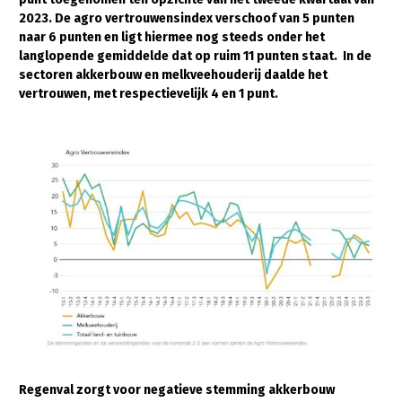
2023. De agro vertrouwensindex verschoof van 5 punten
Gezonde planten
naar 6 punten en ligt hiermee nog steeds onder het
langlopende gemiddelde dat op ruim 11 punten staat. In de
Gezonde dieren
sectoren akkerbouw en melkveehouderij daalde het
vertrouwen, met respectievelijk 4 en 1 punt.
Natuur, klimaat en energie
Bodem en water
Platteland en omgeving
Mens, ondernemerschap en onderwijs
Internationaal
Sectoren
Dier
Plant
Biologische Landbouw
Multifunctionele landbouw
Geitenhouderij
Akkerbouw
Regenval zorgt voor negatieve stemming akkerbouw
Kalverhouderij
Biologische Landbouw
Multifunctioneel