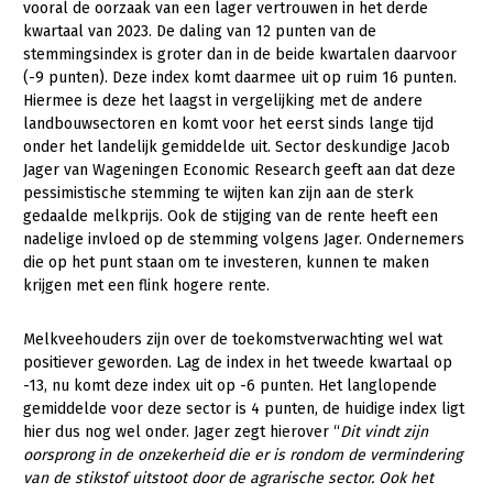
vooral de oorzaak van een lager vertrouwen in het derde
kwartaal van 2023. De daling van 12 punten van de
stemmingsindex is groter dan in de beide kwartalen daarvoor
(-9 punten). Deze index komt daarmee uit op ruim 16 punten.
Hiermee is deze het laagst in vergelijking met de andere
landbouwsectoren en komt voor het eerst sinds lange tijd
onder het landelijk gemiddelde uit. Sector deskundige Jacob
Jager van Wageningen Economic Research geeft aan dat deze
pessimistische stemming te wijten kan zijn aan de sterk
gedaalde melkprijs. Ook de stijging van de rente heeft een
nadelige invloed op de stemming volgens Jager. Ondernemers
die op het punt staan om te investeren, kunnen te maken
krijgen met een flink hogere rente.
Melkveehouders zijn over de toekomstverwachting wel wat
positiever geworden. Lag de index in het tweede kwartaal op
-13, nu komt deze index uit op -6 punten. Het langlopende
gemiddelde voor deze sector is 4 punten, de huidige index ligt
hier dus nog wel onder. Jager zegt hierover “
Dit vindt zijn
oorsprong in de onzekerheid die er is rondom de vermindering
van de stikstof uitstoot door de agrarische sector. Ook het