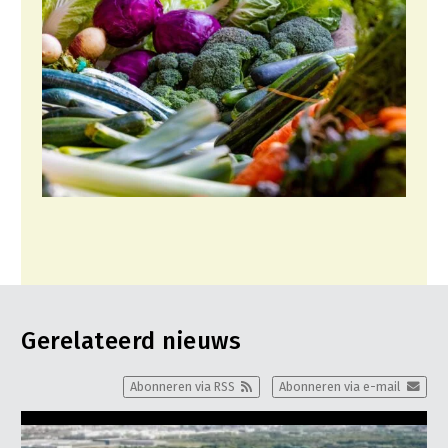
Fruitteelt
Glastuinbouw
Paddenstoelen
Vollegrondsgroente
Multifunctionele landbouw
Multifunctioneel
Vrouw en Bedrijf
Onderwerpen
Nieuws
Gerelateerd nieuws
Nieuwsabonnement
Abonneren via RSS
Abonneren via e-mail
Webinars
Over LTO