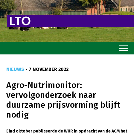
Home
NIEUWS
- 7 NOVEMBER 2022
Toekomstvisie
Agro-Nutrimonitor:
Goed eten
vervolgonderzoek naar
Mooi groen
duurzame prijsvorming blijft
Sterk ondernemerschap
nodig
Transitiepaden
Eind oktober publiceerde de WUR in opdracht van de ACM het
Thema’s