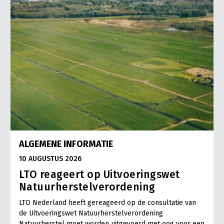
LTO Nederland
Mensen
Jaarverslag 2023
Bestuur en Directie
Vacatures
Medewerkers
Pers
Vakgroepbestuurders
Contact
ALGEMENE INFORMATIE
10 AUGUSTUS 2026
LTO reageert op Uitvoeringswet
Natuurherstelverordening
LTO Nederland heeft gereageerd op de consultatie van
de Uitvoeringswet Natuurherstelverordening
Natuurherstel moet worden uitgevoerd met oog voor een