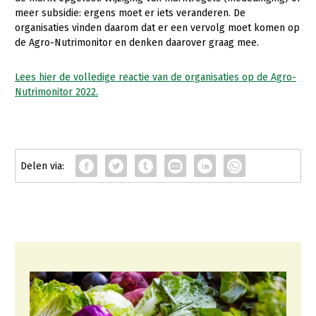
meer subsidie: ergens moet er iets veranderen. De
Konijnenhouderij
organisaties vinden daarom dat er een vervolg moet komen op
de Agro-Nutrimonitor en denken daarover graag mee.
Melkveehouderij
Paardenhouderij
Lees hier de volledige reactie van de organisaties op de Agro-
Nutrimonitor 2022.
Pluimveehouderij
Schapenhouderij
Varkenshouderij
Vleesveehouderij
Plant
Akkerbouw
Biologische Landbouw
Bollenteelt
Bomen, vaste planten en zomerbloemen