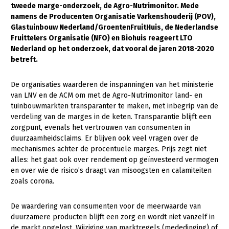
tweede marge-onderzoek, de Agro-Nutrimonitor. Mede
namens de Producenten Organisatie Varkenshouderij (POV),
Gezonde planten
Glastuinbouw Nederland/GroentenFruitHuis, de Nederlandse
Gezonde dieren
Fruittelers Organisatie (NFO) en Biohuis reageert LTO
Nederland op het onderzoek, dat vooral de jaren 2018-2020
Natuur, klimaat en energie
betreft.
Bodem en water
De organisaties waarderen de inspanningen van het ministerie
Platteland en omgeving
van LNV en de ACM om met de Agro-Nutrimonitor land- en
tuinbouwmarkten transparanter te maken, met inbegrip van de
Mens, ondernemerschap en onderwijs
verdeling van de marges in de keten. Transparantie blijft een
zorgpunt, evenals het vertrouwen van consumenten in
Internationaal
duurzaamheidsclaims. Er blijven ook veel vragen over de
mechanismes achter de procentuele marges. Prijs zegt niet
Sectoren
alles: het gaat ook over rendement op geïnvesteerd vermogen
Dier
en over wie de risico’s draagt van misoogsten en calamiteiten
zoals corona.
Biologische Landbouw
De waardering van consumenten voor de meerwaarde van
Geitenhouderij
duurzamere producten blijft een zorg en wordt niet vanzelf in
Kalverhouderij
de markt opgelost. Wijziging van marktregels (mededinging) of