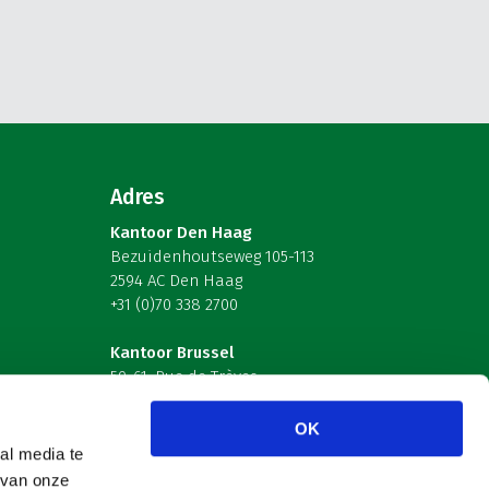
Adres
Kantoor Den Haag
Bezuidenhoutseweg 105-113
2594 AC Den Haag
+31 (0)70 338 2700
Kantoor Brussel
59-61, Rue de Trèves
B-1040 Brussel – België
OK
Volg ons
al media te
 van onze