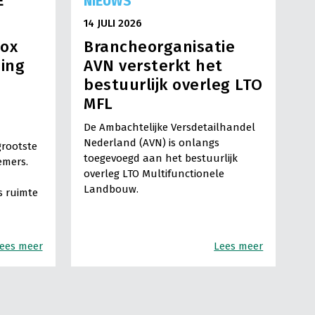
E
NIEUWS
14 JULI 2026
box
Brancheorganisatie
ning
AVN versterkt het
bestuurlijk overleg LTO
MFL
De Ambachtelijke Versdetailhandel
Nederland (AVN) is onlangs
grootste
toegevoegd aan het bestuurlijk
emers.
overleg LTO Multifunctionele
Landbouw.
 ruimte
ees meer
Lees meer