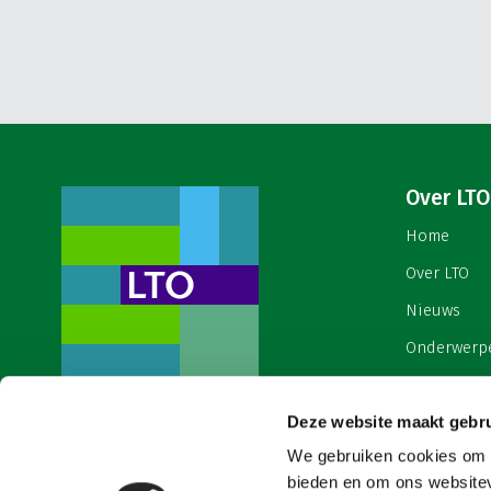
Over LTO
Home
Over LTO
Nieuws
Onderwerp
English
Deze website maakt gebru
Contact
Een ondernemers- en
werkgeversorganisatie met meerwaarde,
We gebruiken cookies om c
Cookies & 
voor een sector met meerwaarde. Dat is
bieden en om ons websitev