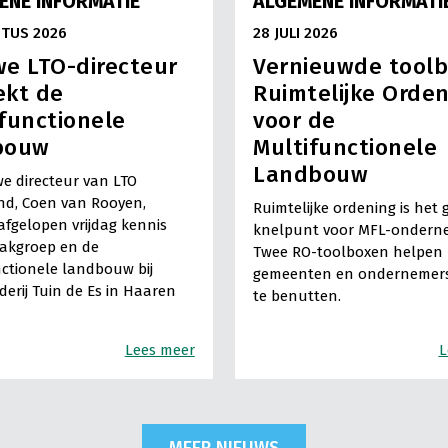
ENE INFORMATIE
ALGEMENE INFORMATI
TUS 2026
28 JULI 2026
e LTO-directeur
Vernieuwde tool
ekt de
Ruimtelijke Orde
functionele
voor de
bouw
Multifunctionele
Landbouw
e directeur van LTO
nd, Coen van Rooyen,
Ruimtelijke ordening is het 
fgelopen vrijdag kennis
knelpunt voor MFL-ondern
vakgroep en de
Twee RO-toolboxen helpen
ctionele landbouw bij
gemeenten en ondernemers
derij Tuin de Es in Haaren
te benutten.
Lees meer
L
MEER NIEUWS