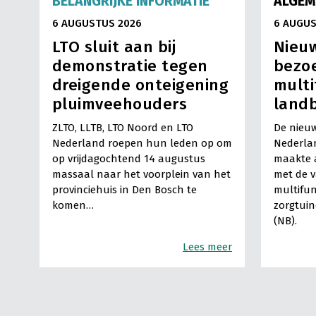
BELANGRIJKE INFORMATIE
ALGEM
6 AUGUSTUS 2026
6 AUGUS
LTO sluit aan bij
Nieuw
demonstratie tegen
bezo
dreigende onteigening
multi
pluimveehouders
land
ZLTO, LLTB, LTO Noord en LTO
De nieuw
Nederland roepen hun leden op om
Nederla
op vrijdagochtend 14 augustus
maakte a
massaal naar het voorplein van het
met de 
provinciehuis in Den Bosch te
multifun
komen…
zorgtuin
(NB).
Lees meer