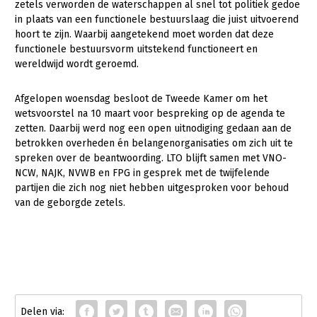
Onderwerpen
zetels verworden de waterschappen al snel tot politiek gedoe
in plaats van een functionele bestuurslaag die juist uitvoerend
Konijnenhouderij
Bollenteelt
Vrouw en Bedrijf
Nieuws
hoort te zijn. Waarbij aangetekend moet worden dat deze
Melkveehouderij
Bomen, vaste planten en zomerbloemen
functionele bestuursvorm uitstekend functioneert en
Nieuwsabonnement
wereldwijd wordt geroemd.
Paardenhouderij
Fruitteelt
Webinars
Pluimveehouderij
Glastuinbouw
Afgelopen woensdag besloot de Tweede Kamer om het
wetsvoorstel na 10 maart voor bespreking op de agenda te
Over LTO
Schapenhouderij
Paddenstoelen
zetten. Daarbij werd nog een open uitnodiging gedaan aan de
betrokken overheden én belangenorganisaties om zich uit te
LTO Nederland
Varkenshouderij
Vollegrondsgroente
spreken over de beantwoording. LTO blijft samen met VNO-
Mensen
NCW, NAJK, NVWB en FPG in gesprek met de twijfelende
Vleesveehouderij
partijen die zich nog niet hebben uitgesproken voor behoud
Jaarverslag 2023
Bestuur en Directie
van de geborgde zetels.
Vacatures
Medewerkers
Pers
Vakgroepbestuurders
Contact