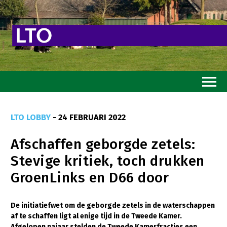
Home
LTO LOBBY
- 24 FEBRUARI 2022
Toekomstvisie
Afschaffen geborgde zetels:
Goed eten
Stevige kritiek, toch drukken
Mooi groen
GroenLinks en D66 door
Sterk ondernemerschap
Transitiepaden
De initiatiefwet om de geborgde zetels in de waterschappen
af te schaffen ligt al enige tijd in de Tweede Kamer.
Thema’s
Afgelopen najaar stelden de Tweede Kamerfracties een