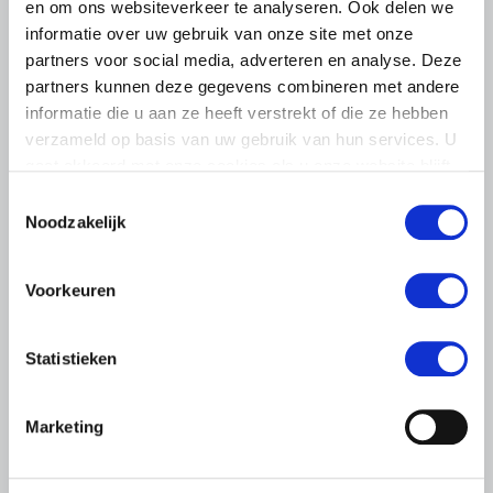
en om ons websiteverkeer te analyseren. Ook delen we
informatie over uw gebruik van onze site met onze
partners voor social media, adverteren en analyse. Deze
partners kunnen deze gegevens combineren met andere
informatie die u aan ze heeft verstrekt of die ze hebben
verzameld op basis van uw gebruik van hun services. U
gaat akkoord met onze cookies als u onze website blijft
gebruiken.
Toestemmingsselectie
Noodzakelijk
LTO LOBBY
6 AUGUSTUS 2026
Voorkeuren
Kamerlid Goudzwaard (JA21)
bezoekt melkveehouderij in
Súdwest-Fryslân
Statistieken
LTO Nederland ontving gisteren Tweede Kamerlid
Maarten Goudzwaard (JA21) en beleidsmedewerker
Marketing
Ronald Oenema op het melkveebedrijf van Jolmer de
Vries in It Heidenskip.