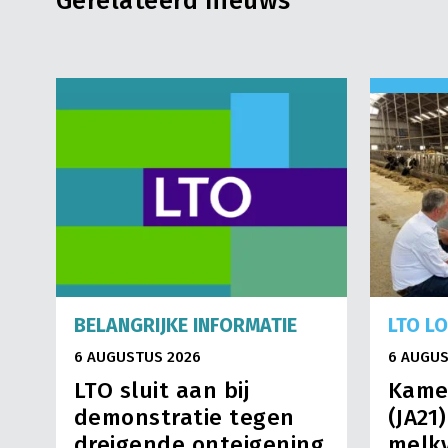
Gerelateerd nieuws
BELANGRIJKE INFORMATIE
LTO L
6 AUGUSTUS 2026
6 AUGUS
LTO sluit aan bij
Kame
demonstratie tegen
(JA21
dreigende onteigening
melkv