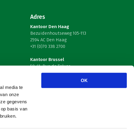
Adres
Kantoor Den Haag
Bezuidenhoutseweg 105-113
2594 AC Den Haag
+31 (0)70 338 2700
Kantoor Brussel
59-61, Rue de Trèves
B-1040 Brussel – België
OK
Volg ons
al media te
 van onze
deze gegevens
 op basis van
bruiken.