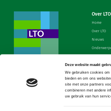
Over LTO
Home
Over LTO
Nieuws
Onderwerp
English
Deze website maakt gebru
Contact
Een ondernemers- en
werkgeversorganisatie met meerwaarde,
We gebruiken cookies om c
Cookies & 
voor een sector met meerwaarde. Dat is
bieden en om ons websitev
Land- en Tuinbouw Organisatie
site met onze partners vo
Nederland (LTO).
combineren met andere inf
uw gebruik van hun service