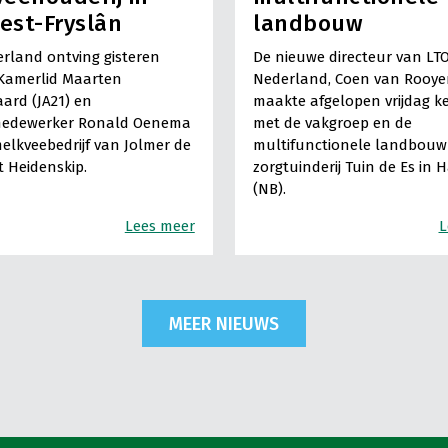
est-Fryslân
landbouw
rland ontving gisteren
De nieuwe directeur van LT
Kamerlid Maarten
Nederland, Coen van Rooye
ard (JA21) en
maakte afgelopen vrijdag k
medewerker Ronald Oenema
met de vakgroep en de
elkveebedrijf van Jolmer de
multifunctionele landbouw 
It Heidenskip.
zorgtuinderij Tuin de Es in 
(NB).
Lees meer
L
MEER NIEUWS