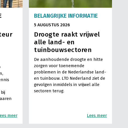
E
BELANGRIJKE INFORMATIE
5 AUGUSTUS 2026
teur
Droogte raakt vrijwel
alle land- en
tuinbouwsectoren
De aanhoudende droogte en hitte
zorgen voor toenemende
O
problemen in de Nederlandse land-
n,
en tuinbouw. LTO Nederland ziet de
ennis
gevolgen inmiddels in vrijwel alle
sectoren terug.
bij
Haaren
ees meer
Lees meer