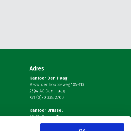
Adres
Kantoor Den Haag
Bezuidenhoutseweg 105-113
2594 AC Den Haag
+31 (0)70 338 2700
Kantoor Brussel
59-61, Rue de Trèves
B-1040 Brussel – België
OK