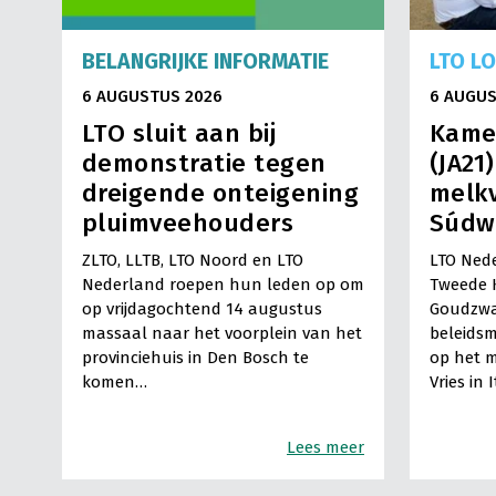
BELANGRIJKE INFORMATIE
LTO L
6 AUGUSTUS 2026
6 AUGUS
LTO sluit aan bij
Kame
demonstratie tegen
(JA21
dreigende onteigening
melkv
pluimveehouders
Súdw
ZLTO, LLTB, LTO Noord en LTO
LTO Nede
Nederland roepen hun leden op om
Tweede 
op vrijdagochtend 14 augustus
Goudzwa
massaal naar het voorplein van het
beleids
provinciehuis in Den Bosch te
op het m
komen…
Vries in 
Lees meer