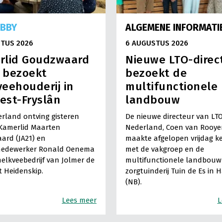
OBBY
ALGEMENE INFORMATI
TUS 2026
6 AUGUSTUS 2026
rlid Goudzwaard
Nieuwe LTO-direc
) bezoekt
bezoekt de
eehouderij in
multifunctionele
est-Fryslân
landbouw
rland ontving gisteren
De nieuwe directeur van LT
Kamerlid Maarten
Nederland, Coen van Rooye
ard (JA21) en
maakte afgelopen vrijdag k
medewerker Ronald Oenema
met de vakgroep en de
elkveebedrijf van Jolmer de
multifunctionele landbouw 
It Heidenskip.
zorgtuinderij Tuin de Es in 
(NB).
Lees meer
L