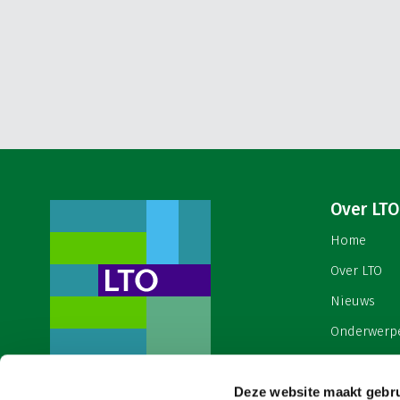
Over LTO
Home
Over LTO
Nieuws
Onderwerp
English
Deze website maakt gebru
Contact
Een ondernemers- en