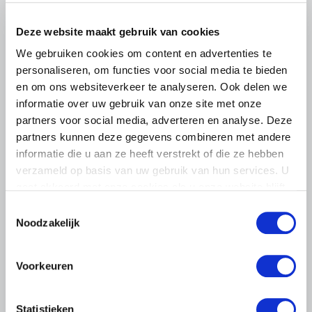
het voorplein van het provinciehuis in Den Bosch te
komen…
Deze website maakt gebruik van cookies
Lees meer
We gebruiken cookies om content en advertenties te
personaliseren, om functies voor social media te bieden
en om ons websiteverkeer te analyseren. Ook delen we
informatie over uw gebruik van onze site met onze
partners voor social media, adverteren en analyse. Deze
partners kunnen deze gegevens combineren met andere
informatie die u aan ze heeft verstrekt of die ze hebben
verzameld op basis van uw gebruik van hun services. U
gaat akkoord met onze cookies als u onze website blijft
gebruiken.
Toestemmingsselectie
Noodzakelijk
Voorkeuren
Statistieken
LTO LOBBY