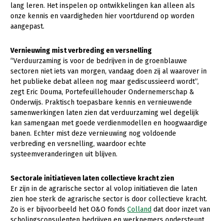
Onderwerpen
lang leren. Het inspelen op ontwikkelingen kan alleen als
Konijnenhouderij
Bollenteelt
Vrouw en Bedrijf
onze kennis en vaardigheden hier voortdurend op worden
Nieuws
aangepast.
Melkveehouderij
Bomen, vaste planten en zomerbloemen
Nieuwsabonnement
Paardenhouderij
Fruitteelt
Vernieuwing mist verbreding en versnelling
Webinars
“Verduurzaming is voor de bedrijven in de groenblauwe
Pluimveehouderij
Glastuinbouw
sectoren niet iets van morgen, vandaag doen zij al waarover in
Over LTO
het publieke debat alleen nog maar gediscussieerd wordt”,
Schapenhouderij
Paddenstoelen
zegt Eric Douma, Portefeuillehouder Ondernemerschap &
LTO Nederland
Onderwijs. Praktisch toepasbare kennis en vernieuwende
Varkenshouderij
Vollegrondsgroente
samenwerkingen laten zien dat verduurzaming wel degelijk
Mensen
Vleesveehouderij
kan samengaan met goede verdienmodellen en hoogwaardige
banen. Echter mist deze vernieuwing nog voldoende
Jaarverslag 2023
Bestuur en Directie
verbreding en versnelling, waardoor echte
Vacatures
Medewerkers
systeemveranderingen uit blijven.
Pers
Vakgroepbestuurders
Sectorale initiatieven laten collectieve kracht zien
Er zijn in de agrarische sector al volop initiatieven die laten
Contact
zien hoe sterk de agrarische sector is door collectieve kracht.
Zo is er bijvoorbeeld het O&O fonds
Colland
dat door inzet van
scholingsconsulenten bedrijven en werknemers ondersteunt