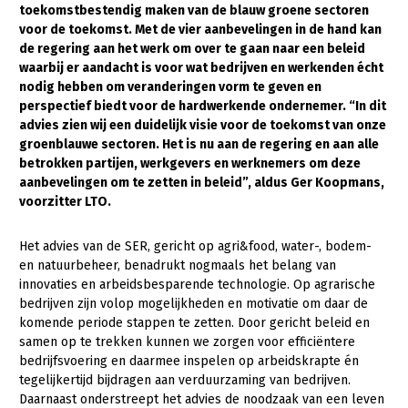
toekomstbestendig maken van de blauw groene sectoren
voor de toekomst. Met de vier aanbevelingen in de hand kan
Gezonde planten
de regering aan het werk om over te gaan naar een beleid
Gezonde dieren
waarbij er aandacht is voor wat bedrijven en werkenden écht
nodig hebben om veranderingen vorm te geven en
Natuur, klimaat en energie
perspectief biedt voor de hardwerkende ondernemer. “In dit
advies zien wij een duidelijk visie voor de toekomst van onze
Bodem en water
groenblauwe sectoren. Het is nu aan de regering en aan alle
Platteland en omgeving
betrokken partijen, werkgevers en werknemers om deze
aanbevelingen om te zetten in beleid”, aldus Ger Koopmans,
Mens, ondernemerschap en onderwijs
voorzitter LTO.
Internationaal
Het advies van de SER, gericht op agri&food, water-, bodem-
en natuurbeheer, benadrukt nogmaals het belang van
Sectoren
innovaties en arbeidsbesparende technologie. Op agrarische
Dier
bedrijven zijn volop mogelijkheden en motivatie om daar de
komende periode stappen te zetten. Door gericht beleid en
Plant
Biologische Landbouw
samen op te trekken kunnen we zorgen voor efficiëntere
bedrijfsvoering en daarmee inspelen op arbeidskrapte én
Multifunctionele landbouw
Geitenhouderij
Akkerbouw
tegelijkertijd bijdragen aan verduurzaming van bedrijven.
Daarnaast onderstreept het advies de noodzaak van een leven
Kalverhouderij
Biologische Landbouw
Multifunctioneel