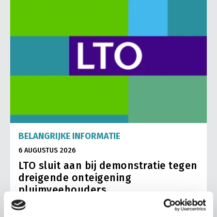
BELANGRIJKE INFORMATIE
6 AUGUSTUS 2026
LTO sluit aan bij demonstratie tegen
dreigende onteigening
pluimveehouders
ZLTO, LLTB, LTO Noord en LTO Nederland roepen hun
leden op om op vrijdagochtend 14 augustus massaal naar