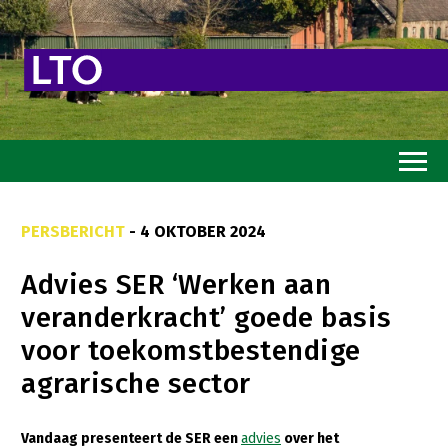
Home
PERSBERICHT
- 4 OKTOBER 2024
Toekomstvisie
Advies SER ‘Werken aan
Goed eten
veranderkracht’ goede basis
Mooi groen
voor toekomstbestendige
Sterk ondernemerschap
agrarische sector
Transitiepaden
Vandaag presenteert de SER een
advies
over het
Thema’s