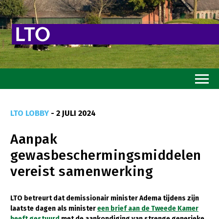
Home
LTO LOBBY
- 2 JULI 2024
Toekomstvisie
Aanpak
Goed eten
gewasbeschermingsmiddelen
Mooi groen
vereist samenwerking
Sterk ondernemerschap
Transitiepaden
LTO betreurt dat demissionair minister Adema tijdens zijn
laatste dagen als minister
een brief aan de Tweede Kamer
Thema’s
heeft gestuurd
met de aankondiging van strenge generieke