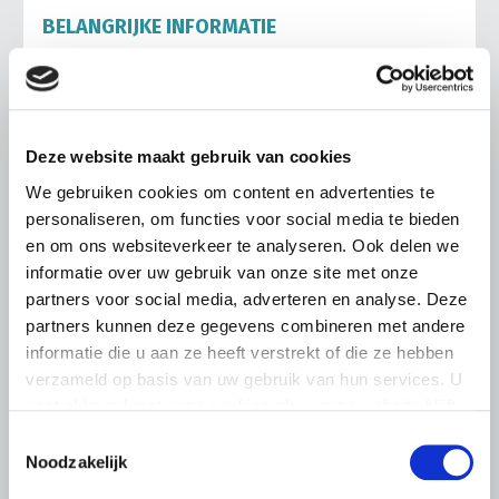
BELANGRIJKE INFORMATIE
6 AUGUSTUS 2026
LTO sluit aan bij demonstratie tegen
dreigende onteigening
pluimveehouders
Deze website maakt gebruik van cookies
ZLTO, LLTB, LTO Noord en LTO Nederland roepen hun
We gebruiken cookies om content en advertenties te
leden op om op vrijdagochtend 14 augustus massaal naar
personaliseren, om functies voor social media te bieden
het voorplein van het provinciehuis in Den Bosch te
en om ons websiteverkeer te analyseren. Ook delen we
komen…
informatie over uw gebruik van onze site met onze
Lees meer
partners voor social media, adverteren en analyse. Deze
partners kunnen deze gegevens combineren met andere
informatie die u aan ze heeft verstrekt of die ze hebben
verzameld op basis van uw gebruik van hun services. U
gaat akkoord met onze cookies als u onze website blijft
gebruiken.
Toestemmingsselectie
Noodzakelijk