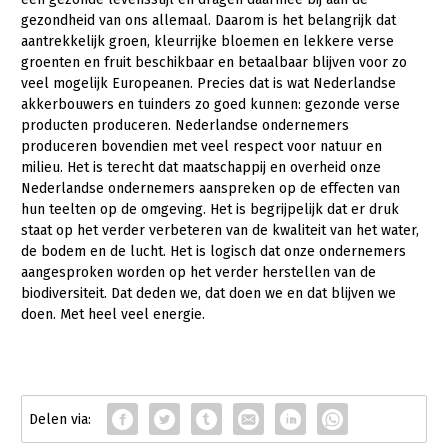
Over LTO
gezondheid van ons allemaal. Daarom is het belangrijk dat
aantrekkelijk groen, kleurrijke bloemen en lekkere verse
LTO Nederland
groenten en fruit beschikbaar en betaalbaar blijven voor zo
Mensen
veel mogelijk Europeanen. Precies dat is wat Nederlandse
akkerbouwers en tuinders zo goed kunnen: gezonde verse
Jaarverslag 2023
Bestuur en Directie
producten produceren. Nederlandse ondernemers
produceren bovendien met veel respect voor natuur en
Vacatures
Medewerkers
milieu. Het is terecht dat maatschappij en overheid onze
Pers
Vakgroepbestuurders
Nederlandse ondernemers aanspreken op de effecten van
hun teelten op de omgeving. Het is begrijpelijk dat er druk
Contact
staat op het verder verbeteren van de kwaliteit van het water,
de bodem en de lucht. Het is logisch dat onze ondernemers
aangesproken worden op het verder herstellen van de
biodiversiteit. Dat deden we, dat doen we en dat blijven we
doen. Met heel veel energie.