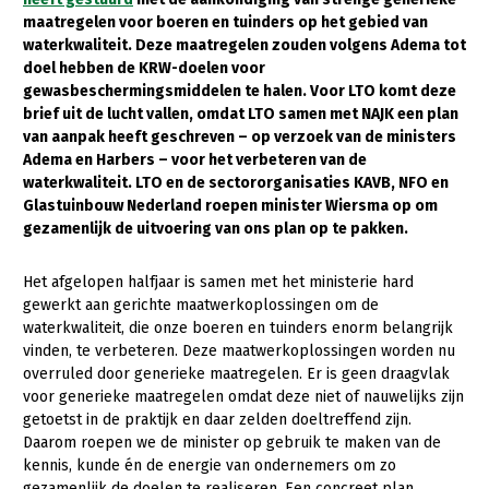
maatregelen voor boeren en tuinders op het gebied van
Gezonde planten
waterkwaliteit. Deze maatregelen zouden volgens Adema tot
doel hebben de KRW-doelen voor
Gezonde dieren
gewasbeschermingsmiddelen te halen. Voor LTO komt deze
brief uit de lucht vallen, omdat LTO samen met NAJK een plan
Natuur, klimaat en energie
van aanpak heeft geschreven – op verzoek van de ministers
Bodem en water
Adema en Harbers – voor het verbeteren van de
waterkwaliteit. LTO en de sectororganisaties KAVB, NFO en
Platteland en omgeving
Glastuinbouw Nederland roepen minister Wiersma op om
gezamenlijk de uitvoering van ons plan op te pakken.
Mens, ondernemerschap en onderwijs
Internationaal
Het afgelopen halfjaar is samen met het ministerie hard
gewerkt aan gerichte maatwerkoplossingen om de
Sectoren
waterkwaliteit, die onze boeren en tuinders enorm belangrijk
vinden, te verbeteren. Deze maatwerkoplossingen worden nu
Dier
overruled door generieke maatregelen. Er is geen draagvlak
voor generieke maatregelen omdat deze niet of nauwelijks zijn
Plant
Biologische Landbouw
getoetst in de praktijk en daar zelden doeltreffend zijn.
Geitenhouderij
Akkerbouw
Daarom roepen we de minister op gebruik te maken van de
kennis, kunde én de energie van ondernemers om zo
Kalverhouderij
Biologische Landbouw
gezamenlijk de doelen te realiseren. Een concreet plan