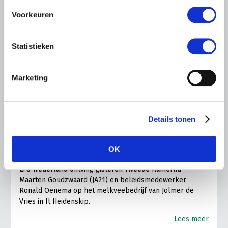
Voorkeuren
Statistieken
Marketing
LTO LOBBY
6 AUGUSTUS 2026
Details tonen
Kamerlid Goudzwaard (JA21)
bezoekt melkveehouderij in
OK
Súdwest-Fryslân
LTO Nederland ontving gisteren Tweede Kamerlid
Maarten Goudzwaard (JA21) en beleidsmedewerker
Ronald Oenema op het melkveebedrijf van Jolmer de
Vries in It Heidenskip.
Lees meer