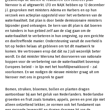
hiervoor is al uitgewerkt. LTO en NAJK hebben op 12 december
Konijnenhouderij
Bollenteelt
j.l. gesproken met ministers Adema en Harbers en op hun
verzoek een actieplan opgesteld voor het verbeteren van de
Melkveehouderij
Bomen, vaste planten en zomerbloemen
waterkwaliteit. Dat plan is door beide demissionaire ministers
Paardenhouderij
Fruitteelt
bijzonder goed ontvangen. De kern van dit plan is dat boeren
en tuinders in hun gebied zelf aan de slag gaan om de
Pluimveehouderij
Glastuinbouw
waterkwaliteit te verbeteren in hun omgeving, op een gerichte
en doeltreffende manier. Ondersteuning vanuit de overheid is
Schapenhouderij
Paddenstoelen
tot op heden helaas uit gebleven om tot dit maatwerk te
Varkenshouderij
Vollegrondsgroente
komen. We vertrouwen erop dat dát na 2 juli wezenlijk beter
wordt. En dat minister Wiersma het doorvoeren van nationale
Multifunctionele landbouw
Vleesveehouderij
koppen voor de verbetering van de waterkwaliteit bovenop
Europees beleid – in lijn met het hoofdlijnenakkoord – zal
Multifunctioneel
Onderwerpen
voorkomen. En we nodigen de nieuwe minister graag uit om
hierover met ons in gesprek te gaan!
Vrouw en Bedrijf
Nieuws
Bomen, struiken, bloemen, bollen en planten dragen
Nieuwsabonnement
aantoonbaar bij aan het geluk van Nederlanders. Nederlandse
groenten en fruit zoals tomaten, appels, peren en prei zijn niet
Webinars
alleen ontzettend lekker, ze vormen ook het fundament van
een gezonde levensstijl en dragen daarmee bij aan de