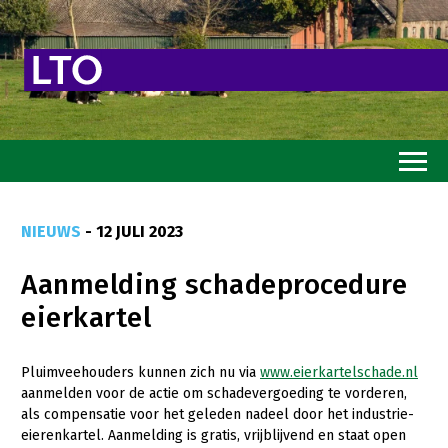
Home
NIEUWS
- 12 JULI 2023
Toekomstvisie
Aanmelding schadeprocedure
Goed eten
eierkartel
Mooi groen
Sterk ondernemerschap
Pluimveehouders kunnen zich nu via
www.eierkartelschade.nl
aanmelden voor de actie om schadevergoeding te vorderen,
Transitiepaden
als compensatie voor het geleden nadeel door het industrie-
eierenkartel. Aanmelding is gratis, vrijblijvend en staat open
Thema’s