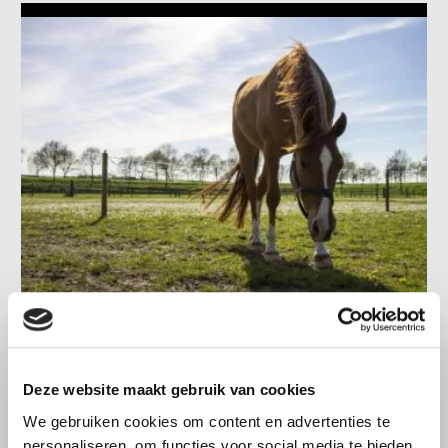
ALGEMENE INFORMATIE
28 JULI 2026
Warmere zomers, meer aandacht
Deze website maakt gebruik van cookies
voor hittestress bij paarden
We gebruiken cookies om content en advertenties te
personaliseren, om functies voor social media te bieden
Warme zomerdagen vragen steeds meer aandacht van