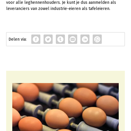
voor alle leghennenhouders. Je kunt je dus aanmelden als
leveranciers van zowel industrie-eieren als tafeleieren.
Gezonde planten
Gezonde dieren
Natuur, klimaat en energie
Bodem en water
Platteland en omgeving
Mens, ondernemerschap en onderwijs
Internationaal
Sectoren
Dier
Plant
Biologische Landbouw
Multifunctionele landbouw
Geitenhouderij
Akkerbouw
Kalverhouderij
Biologische Landbouw
Multifunctioneel