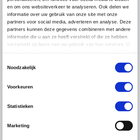
paardenhouders. Het voorkomen van hittestress is geen
en om ons websiteverkeer te analyseren. Ook delen we
eenmalige actie.
informatie over uw gebruik van onze site met onze
partners voor social media, adverteren en analyse. Deze
Lees meer
partners kunnen deze gegevens combineren met andere
informatie die u aan ze heeft verstrekt of die ze hebben
verzameld op basis van uw gebruik van hun services. U
gaat akkoord met onze cookies als u onze website blijft
gebruiken.
Toestemmingsselectie
Noodzakelijk
Voorkeuren
Statistieken
Marketing
ALGEMENE INFORMATIE