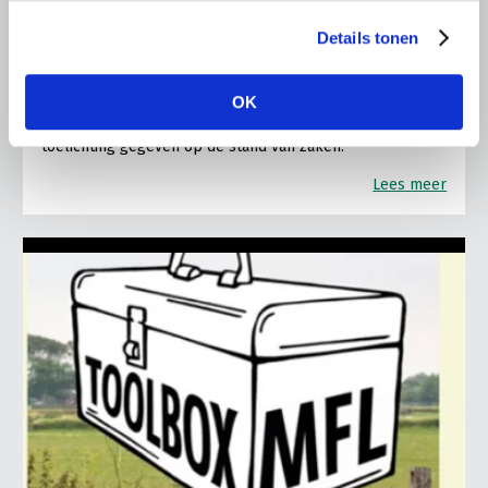
28 JULI 2026
Details tonen
Update Woo/2023/066
Veel agrariërs hebben vragen over de vervolgstappen in
OK
Woo-procedure Woo/2023/066. In dit bericht wordt
toelichting gegeven op de stand van zaken.
Lees meer