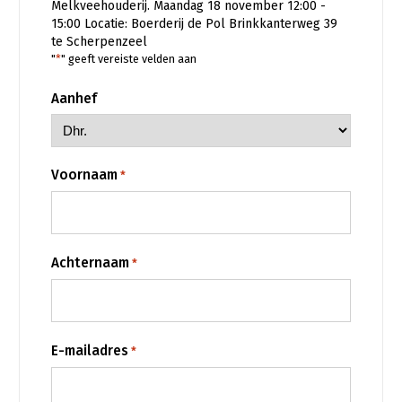
Melkveehouderij. Maandag 18 november 12:00 -
15:00 Locatie: Boerderij de Pol Brinkkanterweg 39
Gezonde planten
te Scherpenzeel
"
*
" geeft vereiste velden aan
Gezonde dieren
Natuur, klimaat en energie
Aanhef
Bodem en water
Platteland en omgeving
Voornaam
*
Mens, ondernemerschap en onderwijs
Internationaal
Achternaam
Sectoren
*
Dier
Plant
Biologische Landbouw
E-mailadres
*
Multifunctionele landbouw
Geitenhouderij
Akkerbouw
Kalverhouderij
Biologische Landbouw
Multifunctioneel