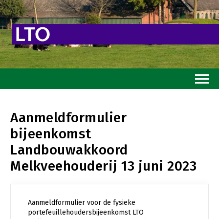
Home
Aanmeldformulier
Toekomstvisie
bijeenkomst
Goed eten
Landbouwakkoord
Mooi groen
Melkveehouderij 13 juni 2023
Sterk ondernemerschap
Transitiepaden
Aanmeldformulier voor de fysieke
portefeuillehoudersbijeenkomst LTO
Thema’s