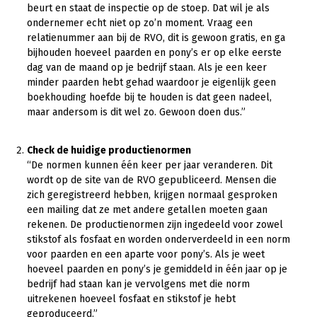
Onderwerpen
beurt en staat de inspectie op de stoep. Dat wil je als
Konijnenhouderij
Bollenteelt
Vrouw en Bedrijf
ondernemer echt niet op zo’n moment. Vraag een
Nieuws
relatienummer aan bij de RVO, dit is gewoon gratis, en ga
Melkveehouderij
Bomen, vaste planten en zomerbloemen
bijhouden hoeveel paarden en pony’s er op elke eerste
Nieuwsabonnement
dag van de maand op je bedrijf staan. Als je een keer
Paardenhouderij
Fruitteelt
minder paarden hebt gehad waardoor je eigenlijk geen
Webinars
Pluimveehouderij
Glastuinbouw
boekhouding hoefde bij te houden is dat geen nadeel,
maar andersom is dit wel zo. Gewoon doen dus.”
Over LTO
Schapenhouderij
Paddenstoelen
LTO Nederland
Varkenshouderij
Vollegrondsgroente
Check de huidige productienormen
“De normen kunnen één keer per jaar veranderen. Dit
Mensen
Vleesveehouderij
wordt op de site van de RVO gepubliceerd. Mensen die
zich geregistreerd hebben, krijgen normaal gesproken
Jaarverslag 2023
Bestuur en Directie
een mailing dat ze met andere getallen moeten gaan
Vacatures
Medewerkers
rekenen. De productienormen zijn ingedeeld voor zowel
stikstof als fosfaat en worden onderverdeeld in een norm
Pers
Vakgroepbestuurders
voor paarden en een aparte voor pony’s. Als je weet
hoeveel paarden en pony’s je gemiddeld in één jaar op je
Contact
bedrijf had staan kan je vervolgens met die norm
uitrekenen hoeveel fosfaat en stikstof je hebt
geproduceerd.”