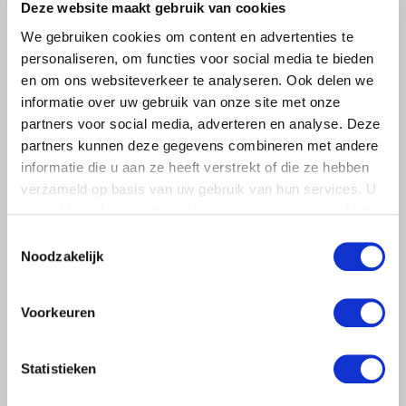
Deze website maakt gebruik van cookies
We gebruiken cookies om content en advertenties te
personaliseren, om functies voor social media te bieden
en om ons websiteverkeer te analyseren. Ook delen we
informatie over uw gebruik van onze site met onze
partners voor social media, adverteren en analyse. Deze
partners kunnen deze gegevens combineren met andere
informatie die u aan ze heeft verstrekt of die ze hebben
BELANGRIJKE INFORMATIE
verzameld op basis van uw gebruik van hun services. U
gaat akkoord met onze cookies als u onze website blijft
6 AUGUSTUS 2026
gebruiken.
Toestemmingsselectie
LTO sluit aan bij demonstratie tegen
Noodzakelijk
dreigende onteigening
pluimveehouders
Voorkeuren
ZLTO, LLTB, LTO Noord en LTO Nederland roepen hun
leden op om op vrijdagochtend 14 augustus massaal naar
het voorplein van het provinciehuis in Den Bosch te
Statistieken
komen…