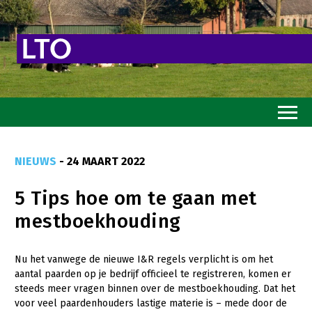
Home
NIEUWS
- 24 MAART 2022
Toekomstvisie
5 Tips hoe om te gaan met
Goed eten
mestboekhouding
Mooi groen
Sterk ondernemerschap
Nu het vanwege de nieuwe I&R regels verplicht is om het
aantal paarden op je bedrijf officieel te registreren, komen er
Transitiepaden
steeds meer vragen binnen over de mestboekhouding. Dat het
voor veel paardenhouders lastige materie is – mede door de
Thema’s