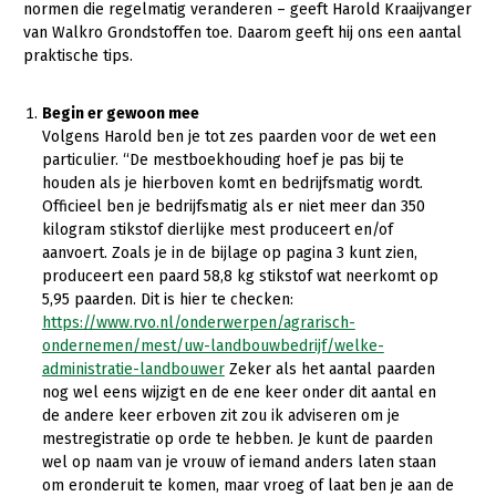
normen die regelmatig veranderen – geeft Harold Kraaijvanger
van Walkro Grondstoffen toe. Daarom geeft hij ons een aantal
Gezonde planten
praktische tips.
Gezonde dieren
Begin er gewoon mee
Natuur, klimaat en energie
Volgens Harold ben je tot zes paarden voor de wet een
Bodem en water
particulier. “De mestboekhouding hoef je pas bij te
houden als je hierboven komt en bedrijfsmatig wordt.
Platteland en omgeving
Officieel ben je bedrijfsmatig als er niet meer dan 350
kilogram stikstof dierlijke mest produceert en/of
Mens, ondernemerschap en onderwijs
aanvoert. Zoals je in de bijlage op pagina 3 kunt zien,
produceert een paard 58,8 kg stikstof wat neerkomt op
Internationaal
5,95 paarden. Dit is hier te checken:
https://www.rvo.nl/onderwerpen/agrarisch-
Sectoren
ondernemen/mest/uw-landbouwbedrijf/welke-
Dier
administratie-landbouwer
Zeker als het aantal paarden
nog wel eens wijzigt en de ene keer onder dit aantal en
Plant
Biologische Landbouw
de andere keer erboven zit zou ik adviseren om je
mestregistratie op orde te hebben. Je kunt de paarden
Multifunctionele landbouw
Geitenhouderij
Akkerbouw
wel op naam van je vrouw of iemand anders laten staan
om eronderuit te komen, maar vroeg of laat ben je aan de
Kalverhouderij
Biologische Landbouw
Multifunctioneel