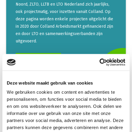
Noord, ZLTO, LLTB en LTO Nederland zich jaarlijks,
ook projectmatig, voor inzetten vanuit Colland. Op
deze pagina worden enkele projecten uitgelicht die
in 2020 door Colland Arbeidsmarkt gefinancierd zijn
en door LTO en samenwerkingsverbanden zijn
uitgevoerd.
LEES VERDER
Deze website maakt gebruik van cookies
We gebruiken cookies om content en advertenties te
Fiscale regelingen land- en
personaliseren, om functies voor social media te bieden
tuinbouw
en om ons websiteverkeer te analyseren. Ook delen we
informatie over uw gebruik van onze site met onze
Alle agrarische ondernemers runnen een bedrijf en
partners voor social media, adverteren en analyse. Deze
hebben daarom te maken met fiscale regelgeving.
partners kunnen deze gegevens combineren met andere
Jaarlijks bij de belastingaangifte, maar ook op andere