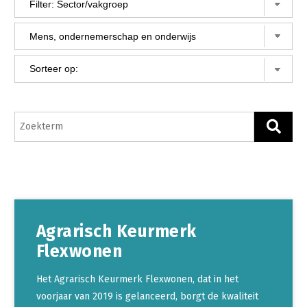
Gezonde planten
Gezonde dieren
Natuur, klimaat en energie
Bodem en water
Platteland en omgeving
Mens, ondernemerschap en onderwijs
Internationaal
Sectoren
Agrarisch Keurmerk
Dier
Flexwonen
Plant
Biologische Landbouw
Multifunctionele landbouw
Geitenhouderij
Akkerbouw
Het Agrarisch Keurmerk Flexwonen, dat in het
voorjaar van 2019 is gelanceerd, borgt de kwaliteit
Kalverhouderij
Biologische Landbouw
Multifunctioneel