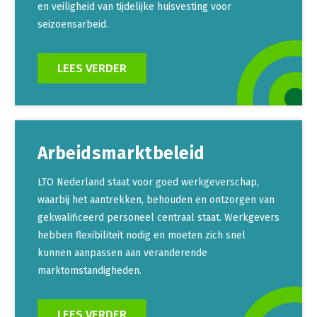
Onderwerpen
en veiligheid van tijdelijke huisvesting voor
Konijnenhouderij
Bollenteelt
Vrouw en Bedrijf
seizoensarbeid.
Nieuws
Melkveehouderij
Bomen, vaste planten en zomerbloemen
Nieuwsabonnement
LEES VERDER
Paardenhouderij
Fruitteelt
Webinars
Pluimveehouderij
Glastuinbouw
Over LTO
Schapenhouderij
Paddenstoelen
LTO Nederland
Varkenshouderij
Vollegrondsgroente
Arbeidsmarktbeleid
Mensen
Vleesveehouderij
LTO Nederland staat voor goed werkgeverschap,
Jaarverslag 2023
Bestuur en Directie
waarbij het aantrekken, behouden en ontzorgen van
gekwalificeerd personeel centraal staat. Werkgevers
Vacatures
Medewerkers
hebben flexibiliteit nodig en moeten zich snel
Pers
Vakgroepbestuurders
kunnen aanpassen aan veranderende
marktomstandigheden.
Contact
LEES VERDER