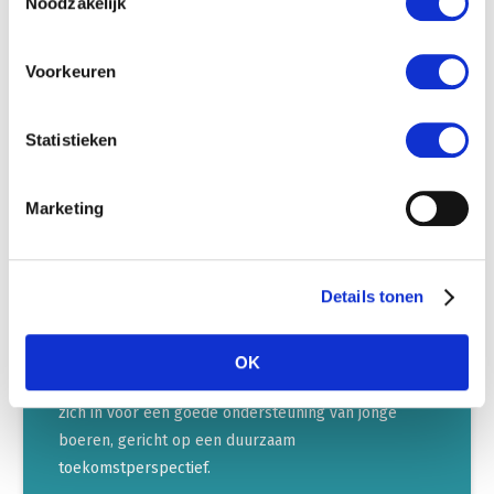
De Europese handelsverdragen dragen hier aan bij.
Noodzakelijk
Er moet wel steeds gelet worden op gelijke
standaarden en bescherming voor kwetsbare
Voorkeuren
sectoren.
Statistieken
LEES VERDER
Marketing
Jonge boeren
Details tonen
Ondernemerschap en continuïteit van
gezinsbedrijven zijn nodig voor verdere
OK
verduurzaming van de voedselproductie. LTO spant
zich in voor een goede ondersteuning van jonge
boeren, gericht op een duurzaam
toekomstperspectief.