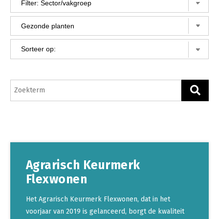
Gezonde planten
Gezonde dieren
Natuur, klimaat en energie
Bodem en water
Platteland en omgeving
Mens, ondernemerschap en onderwijs
Internationaal
Sectoren
Agrarisch Keurmerk
Dier
Flexwonen
Plant
Biologische Landbouw
Multifunctionele landbouw
Geitenhouderij
Akkerbouw
Het Agrarisch Keurmerk Flexwonen, dat in het
voorjaar van 2019 is gelanceerd, borgt de kwaliteit
Kalverhouderij
Biologische Landbouw
Multifunctioneel