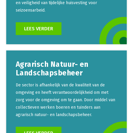
Onderwerpen
en veiligheid van tijdelijke huisvesting voor
Konijnenhouderij
Bollenteelt
Vrouw en Bedrijf
seizoensarbeid.
Nieuws
Melkveehouderij
Bomen, vaste planten en zomerbloemen
Nieuwsabonnement
LEES VERDER
Paardenhouderij
Fruitteelt
Webinars
Pluimveehouderij
Glastuinbouw
Over LTO
Schapenhouderij
Paddenstoelen
LTO Nederland
Varkenshouderij
Vollegrondsgroente
Agrarisch Natuur- en
Landschapsbeheer
Mensen
Vleesveehouderij
Jaarverslag 2023
Bestuur en Directie
De sector is afhankelijk van de kwaliteit van de
omgeving en heeft verantwoordelijkheid om met
Vacatures
Medewerkers
zorg voor de omgeving om te gaan. Door middel van
Pers
Vakgroepbestuurders
collectieven werken boeren en tuinders aan
Contact
agrarisch natuur- en landschapsbeheer.