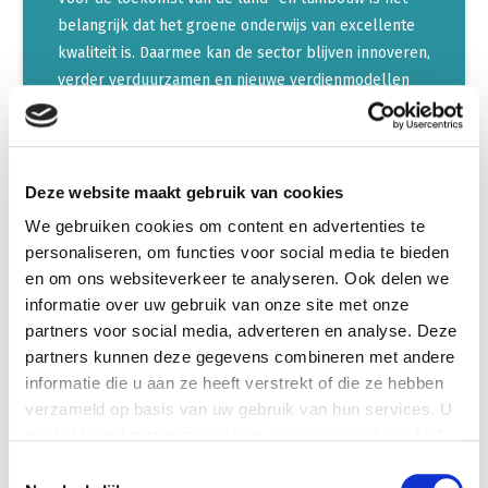
belangrijk dat het groene onderwijs van excellente
kwaliteit is. Daarmee kan de sector blijven innoveren,
verder verduurzamen en nieuwe verdienmodellen
creëren. LTO Nederland investeert in verbindend
onderwijs en leven lang ontwikkelen (LLO).
Deze website maakt gebruik van cookies
LEES VERDER
We gebruiken cookies om content en advertenties te
personaliseren, om functies voor social media te bieden
en om ons websiteverkeer te analyseren. Ook delen we
informatie over uw gebruik van onze site met onze
Internationale
partners voor social media, adverteren en analyse. Deze
partners kunnen deze gegevens combineren met andere
handelsverdragen
informatie die u aan ze heeft verstrekt of die ze hebben
Nederland is een grote exporteur van land- en
verzameld op basis van uw gebruik van hun services. U
gaat akkoord met onze cookies als u onze website blijft
tuinbouwproducten. Een goede internationale
gebruiken.
handelspositie is voor de sector van levensbelang.
Toestemmingsselectie